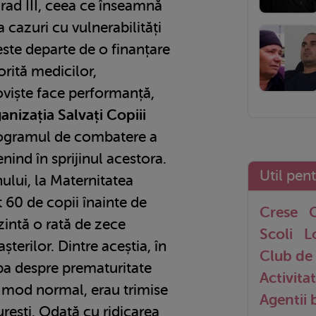
grad III, ceea ce înseamnă
a cazuri cu vulnerabilități
 este departe de o finanțare
rită medicilor,
oviște face performanță,
anizația Salvați Copiii
ogramul de combatere a
enind în sprijinul acestora.
Util pen
ului, la Maternitatea
 60 de copii înainte de
Crese
G
zintă o rată de zece
Scoli
L
șterilor. Dintre aceștia, în
Club de 
rba despre prematuritate
Activitat
n mod normal, erau trimise
Agentii
urești. Odată cu ridicarea