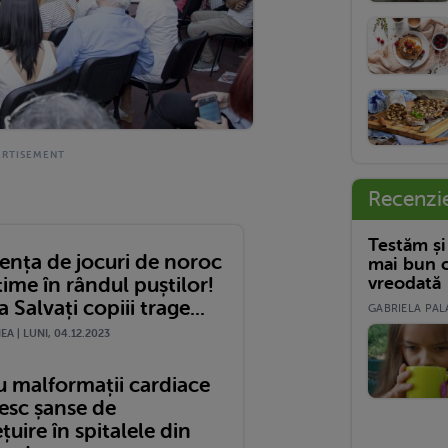
Recenzi
Testăm și
nța de jocuri de noroc
mai bun c
vreodată
time în rândul puștilor!
 Salvați copiii trage...
GABRIELA PALA
A | LUNI, 04.12.2023
u malformații cardiace
esc șanse de
țuire în spitalele din