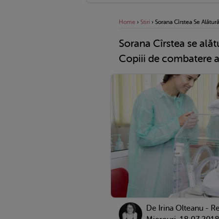
Home
›
Stiri
›
Sorana Cîrstea Se Alătur
Sorana Cîrstea se alăt
Copiii de combatere a 
De
Irina Olteanu - R