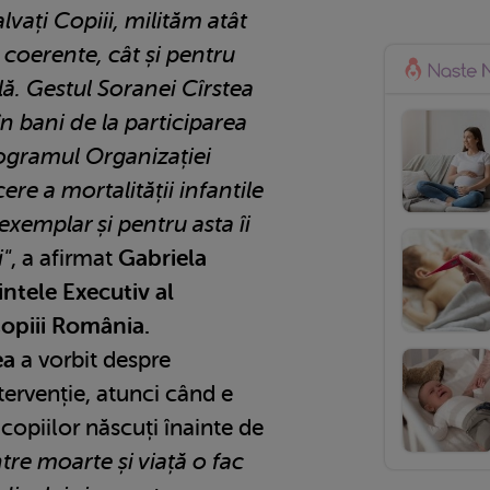
alvați Copiii, milităm atât
e coerente, cât și pentru
lă. Gestul Soranei Cîrstea
n bani de la participarea
rogramul Organizației
ere a mortalității infantile
xemplar și pentru asta îi
"
, a afirmat
Gabriela
ntele Executiv al
Copiii România.
ea
a vorbit despre
tervenție, atunci când e
copiilor născuți înainte de
tre moarte și viață o fac