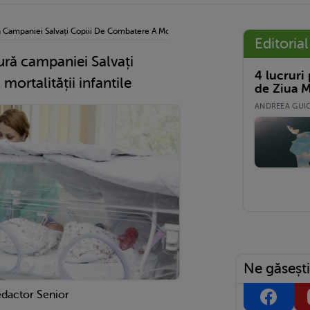
ă Campaniei Salvați Copiii De Combatere A Mortalității Infantile
Editorial
ură campaniei Salvați
4 lucruri
mortalității infantile
de Ziua M
ANDREEA GUICĂ
Ne găsești
edactor Senior