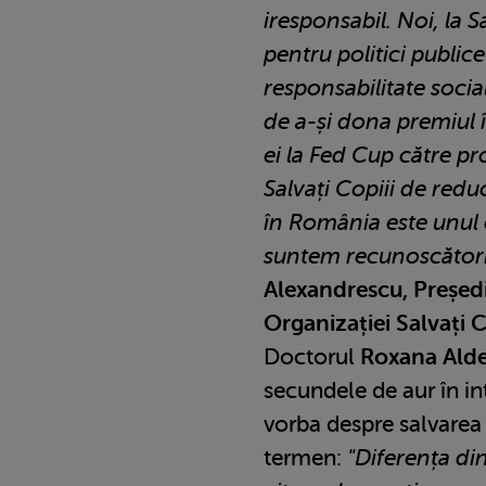
iresponsabil. Noi, la S
pentru politici public
responsabilitate socia
de a-și dona premiul î
ei la Fed Cup către p
Salvați Copiii de reduc
în România este unul e
suntem recunoscători
Alexandrescu, Președi
Organizației Salvați 
Doctorul
Roxana Ald
secundele de aur în in
vorba despre salvarea 
termen:
"Diferența din