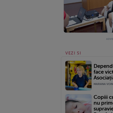
VEZI SI
Depende
face vic
Asociația
MARIANA VOINE
Copiii c
nu prim
supravie