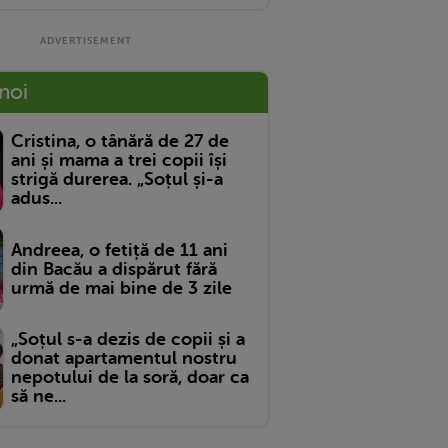
 noi
Cristina, o tânără de 27 de
ani și mama a trei copii își
strigă durerea. „Soțul și-a
adus...
Andreea, o fetiță de 11 ani
din Bacău a dispărut fără
urmă de mai bine de 3 zile
„Soțul s-a dezis de copii și a
donat apartamentul nostru
nepotului de la soră, doar ca
să ne...