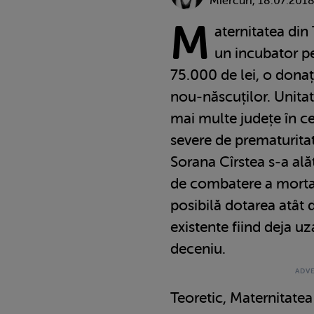
Miercuri, 18.07.201
M
aternitatea din
un incubator pe
75.000 de lei, o donaț
nou-născuților. Unita
mai multe județe în ce
severe de prematurita
Sorana Cîrstea s-a alăt
de combatere a mortali
posibilă dotarea atât 
existente fiind deja u
deceniu.
Teoretic, Maternitatea