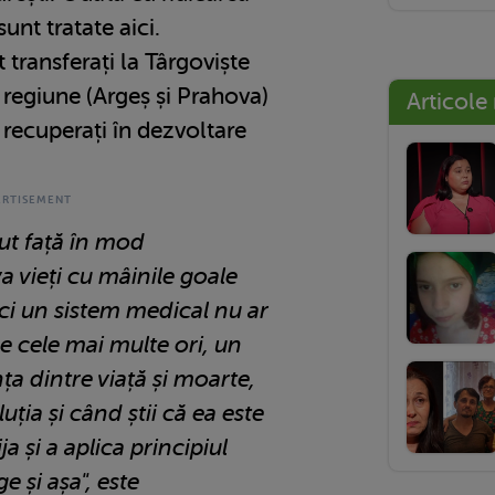
sunt tratate aici.
 transferați la Târgoviște
n regiune (Argeș și Prahova)
Articole
și recuperați în dezvoltare
cut față în mod
va vieți cu mâinile goale
ici un sistem medical nu ar
De cele mai multe ori, un
ța dintre viață și moarte,
luția și când știi că ea este
a și a aplica principiul
 și așa", este