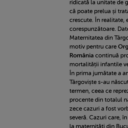
ridicată la unitate de 
că poate prelua și trat
crescute. În realitate,
corespunzătoare. Dato
Maternitatea din Târg
motiv pentru care
Org
România
continuă pr
mortalității infantile v
În prima jumătate a an
Târgoviște s-au născut
termen, ceea ce repre
procente din totalul na
zece cazuri a fost vo
severă. Cazuri care, î
la maternități din Buc