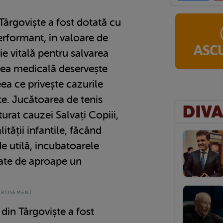
8
 Târgoviște a fost dotată cu
rformant, în valoare de
ie vitală pentru salvarea
tea medicală deservește
ea ce privește cazurile
te. Jucătoarea de tenis
urat cauzei Salvați Copiii,
tății infantile, făcând
de utilă, incubatoarele
zate de aproape un
 din Târgoviște a fost