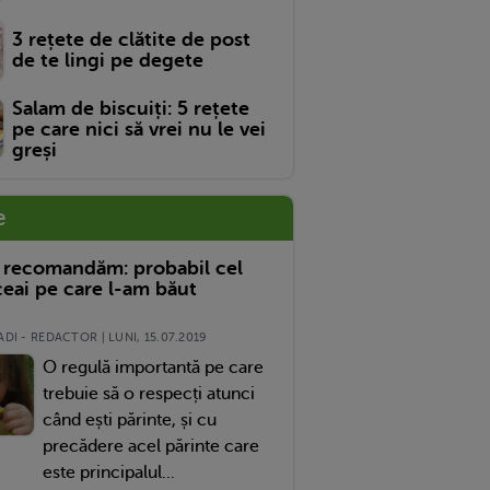
3 rețete de clătite de post
de te lingi pe degete
Salam de biscuiți: 5 rețete
pe care nici să vrei nu le vei
greși
e
 recomandăm: probabil cel
eai pe care l-am băut
DI - REDACTOR | LUNI, 15.07.2019
O regulă importantă pe care
trebuie să o respecți atunci
când ești părinte, și cu
precădere acel părinte care
este principalul...