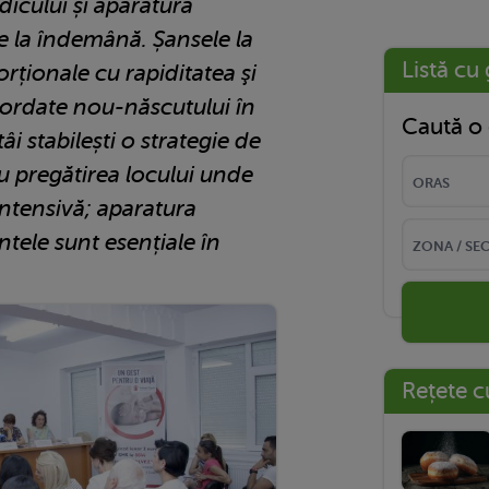
dicului și aparatura
e la îndemână. Șansele la
Listă cu 
orționale cu rapiditatea şi
 acordate nou-născutului în
Caută o 
i stabilești o strategie de
cu pregătirea locului unde
 intensivă; aparatura
tele sunt esențiale în
Rețete c