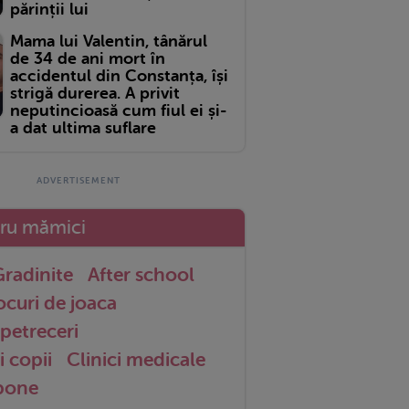
părinții lui
Mama lui Valentin, tânărul
de 34 de ani mort în
accidentul din Constanța, își
strigă durerea. A privit
neputincioasă cum fiul ei și-
a dat ultima suflare
tru mămici
radinite
After school
ocuri de joaca
petreceri
i copii
Clinici medicale
 bone