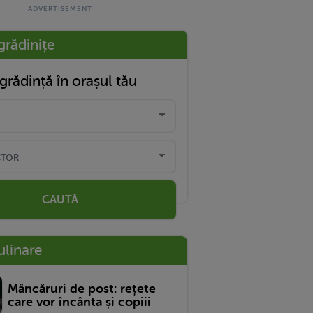
grădinițe
grădință în orașul tău
CAUTĂ
ulinare
Mâncăruri de post: rețete
care vor încânta și copiii