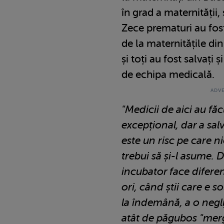
în grad a maternității, 
Zece prematuri au fost
de la maternitățile di
și toți au fost salvați 
de echipa medicală.
"Medicii de aici au fă
excepțional, dar a sal
este un risc pe care n
trebui să și-l asume. 
incubator face diferen
ori, când știi care e so
la îndemână, a o neglij
atât de păgubos "merge