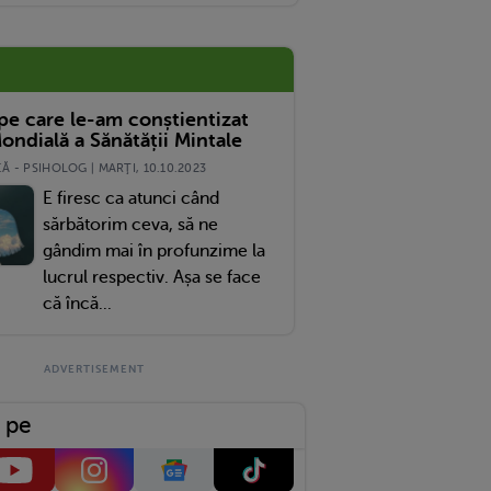
 pe care le-am conștientizat
ondială a Sănătății Mintale
 - PSIHOLOG | MARŢI, 10.10.2023
E firesc ca atunci când
sărbătorim ceva, să ne
gândim mai în profunzime la
lucrul respectiv. Așa se face
că încă...
 pe