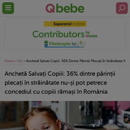
Home
›
Stiri
›
Anchetă Salvați Copiii: 36% Dintre Părinții Plecați În Străinătate 
Anchetă Salvați Copiii: 36% dintre părinții
plecați în străinătate nu-și pot petrece
concediul cu copiii rămași în România