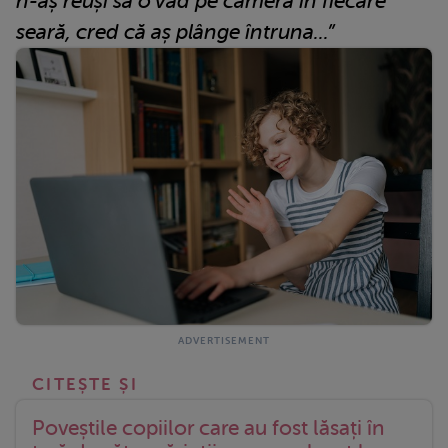
n-aș reuși să o văd pe cameră în fiecare
seară, cred că aș plânge întruna...”
Poveștile copiilor care au fost lăsați în