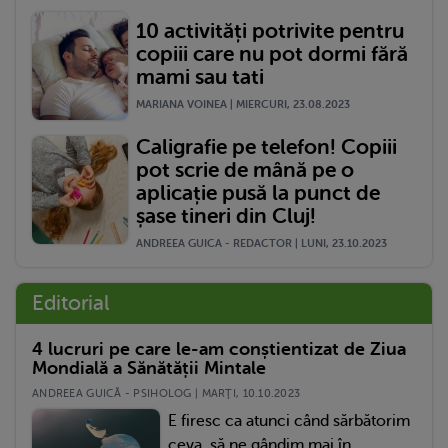
10 activități potrivite pentru
copiii care nu pot dormi fără
mami sau tati
MARIANA VOINEA | MIERCURI, 23.08.2023
Caligrafie pe telefon! Copiii
pot scrie de mână pe o
aplicație pusă la punct de
șase tineri din Cluj!
ANDREEA GUICA - REDACTOR | LUNI, 23.10.2023
Editorial
4 lucruri pe care le-am conștientizat de Ziua
Mondială a Sănătății Mintale
ANDREEA GUICĂ - PSIHOLOG | MARŢI, 10.10.2023
E firesc ca atunci când sărbătorim
ceva, să ne gândim mai în