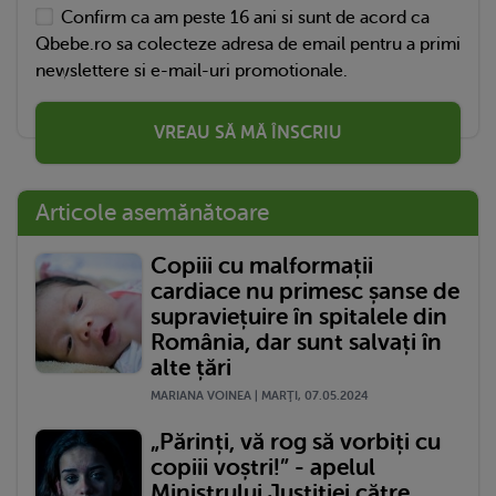
Confirm ca am peste 16 ani si sunt de acord ca
Qbebe.ro sa colecteze adresa de email pentru a primi
newslettere si e-mail-uri promotionale.
VREAU SĂ MĂ ÎNSCRIU
Articole asemănătoare
Copiii cu malformații
cardiace nu primesc șanse de
supraviețuire în spitalele din
România, dar sunt salvați în
alte țări
MARIANA VOINEA | MARŢI, 07.05.2024
„Părinți, vă rog să vorbiți cu
copiii voștri!” - apelul
Ministrului Justiției către