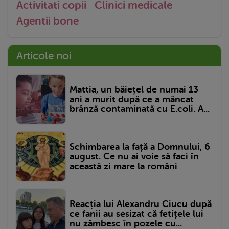
Activitati copii
Clinici medicale
Agentii bone
Articole noi
Mattia, un băiețel de numai 13
ani a murit după ce a mâncat
brânză contaminată cu E.coli. A...
Schimbarea la față a Domnului, 6
august. Ce nu ai voie să faci în
această zi mare la români
Reacția lui Alexandru Ciucu după
ce fanii au sesizat că fetițele lui
nu zâmbesc în pozele cu...