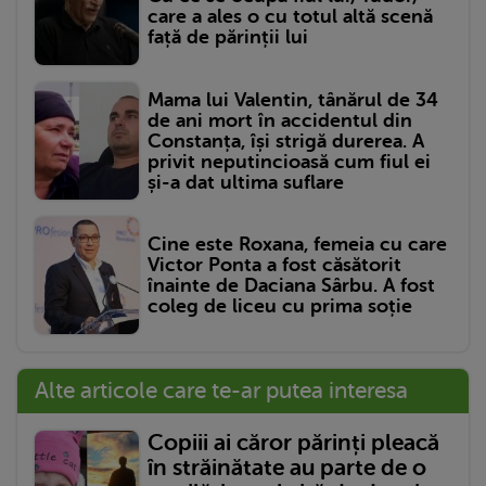
care a ales o cu totul altă scenă
față de părinții lui
Mama lui Valentin, tânărul de 34
de ani mort în accidentul din
Constanța, își strigă durerea. A
privit neputincioasă cum fiul ei
și-a dat ultima suflare
Cine este Roxana, femeia cu care
Victor Ponta a fost căsătorit
înainte de Daciana Sârbu. A fost
coleg de liceu cu prima soție
Alte articole care te-ar putea interesa
Copiii ai căror părinți pleacă
în străinătate au parte de o