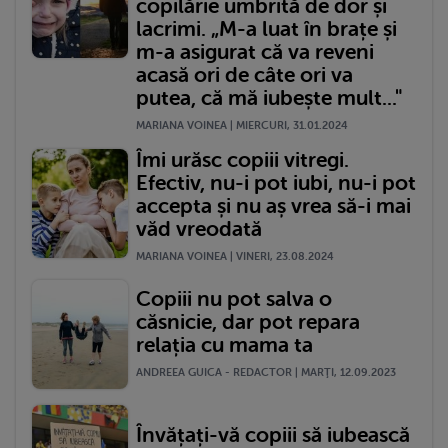
copilărie umbrită de dor și
lacrimi. „M-a luat în brațe și
m-a asigurat că va reveni
acasă ori de câte ori va
putea, că mă iubește mult..."
MARIANA VOINEA | MIERCURI, 31.01.2024
Îmi urăsc copiii vitregi.
Efectiv, nu-i pot iubi, nu-i pot
accepta și nu aș vrea să-i mai
văd vreodată
MARIANA VOINEA | VINERI, 23.08.2024
Copiii nu pot salva o
căsnicie, dar pot repara
relația cu mama ta
ANDREEA GUICA - REDACTOR | MARŢI, 12.09.2023
Învățați-vă copiii să iubească