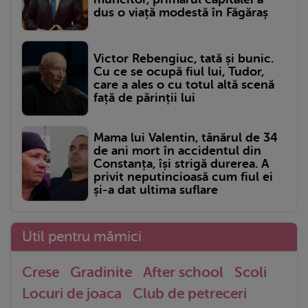
dus o viață modestă în Făgăraș
Victor Rebengiuc, tată și bunic.
Cu ce se ocupă fiul lui, Tudor,
care a ales o cu totul altă scenă
față de părinții lui
Mama lui Valentin, tânărul de 34
de ani mort în accidentul din
Constanța, își strigă durerea. A
privit neputincioasă cum fiul ei
și-a dat ultima suflare
Util pentru mămici
Crese
Gradinite
After school
Scoli
Locuri de joaca
Club de petreceri