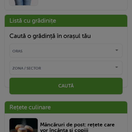
Listă cu grădinițe
Caută o grădință în orașul tău
CAUTĂ
Rețete culinare
Mâncăruri de post: rețete care
vor încânta și copiii