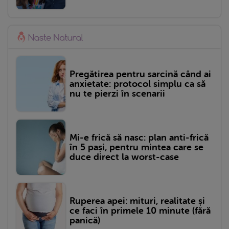
Pregătirea pentru sarcină când ai
anxietate: protocol simplu ca să
nu te pierzi în scenarii
Mi-e frică să nasc: plan anti-frică
în 5 pași, pentru mintea care se
duce direct la worst-case
Ruperea apei: mituri, realitate și
ce faci în primele 10 minute (fără
panică)