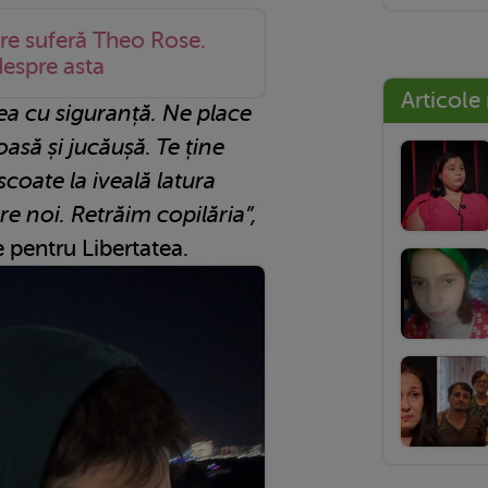
re suferă Theo Rose.
despre asta
Articole
a cu siguranță. Ne place
asă și jucăușă. Te ține
 scoate la iveală latura
re noi. Retrăim copilăria”,
 pentru Libertatea.