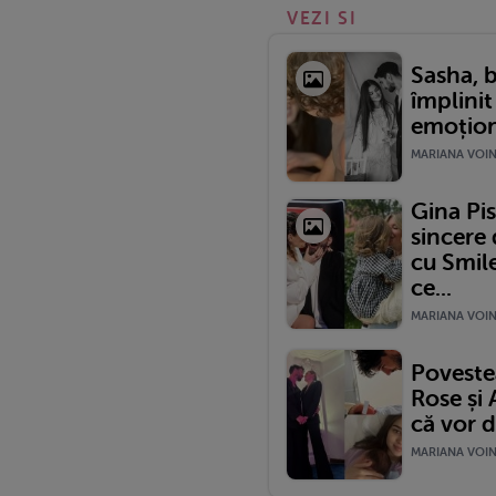
VEZI SI
Sasha, b
împlinit
emoționa
MARIANA VOINE
Gina Pis
sincere 
cu Smile
ce...
MARIANA VOINE
Poveste
Rose și
că vor d
MARIANA VOINE