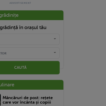
grădinițe
grădință în orașul tău
CAUTĂ
ulinare
Mâncăruri de post: rețete
care vor încânta și copiii