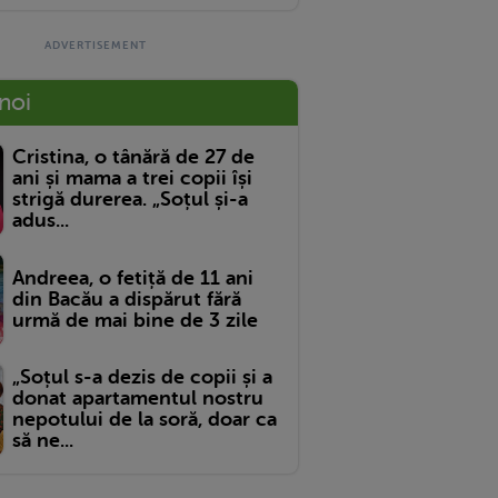
 noi
Cristina, o tânără de 27 de
ani și mama a trei copii își
strigă durerea. „Soțul și-a
adus...
Andreea, o fetiță de 11 ani
din Bacău a dispărut fără
urmă de mai bine de 3 zile
„Soțul s-a dezis de copii și a
donat apartamentul nostru
nepotului de la soră, doar ca
să ne...