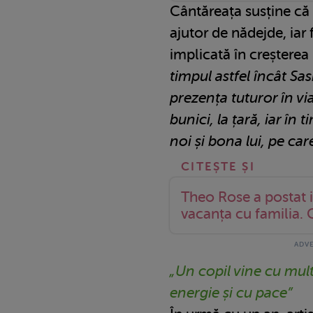
Cântăreața susține că 
ajutor de nădejde, iar 
implicată în creșterea 
timpul astfel încât Sa
prezența tuturor în vi
bunici, la țară, iar în
noi și bona lui, pe car
Theo Rose a postat 
vacanța cu familia. 
„Un copil vine cu mul
energie și cu pace”