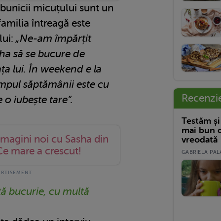
bunicii micuțului sunt un
familia întreagă este
lui:
„Ne-am împărțit
sha să se bucure de
ața lui. În weekend e la
 timpul săptămânii este cu
Recenzi
e o iubește tare”.
Testăm și
mai bun c
imagini noi cu Sasha din
vreodată
Ce mare a crescut!
GABRIELA PALA
tă bucurie, cu multă