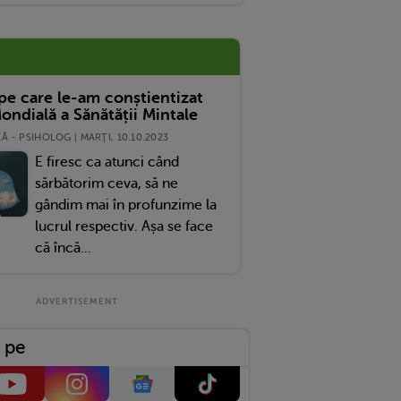
 pe care le-am conștientizat
ondială a Sănătății Mintale
 - PSIHOLOG | MARŢI, 10.10.2023
E firesc ca atunci când
sărbătorim ceva, să ne
gândim mai în profunzime la
lucrul respectiv. Așa se face
că încă...
 pe