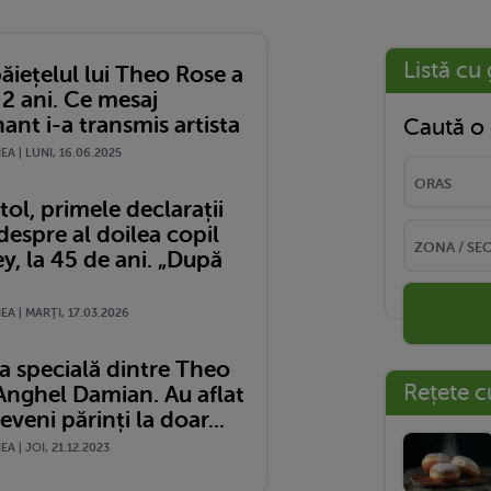
Listă cu 
ăiețelul lui Theo Rose a
 2 ani. Ce mesaj
nt i-a transmis artista
Caută o 
A | LUNI, 16.06.2025
tol, primele declarații
despre al doilea copil
y, la 45 de ani. „După
A | MARŢI, 17.03.2026
a specială dintre Theo
Rețete c
 Anghel Damian. Au aflat
eveni părinți la doar...
A | JOI, 21.12.2023