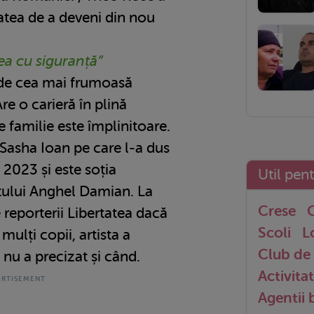
tatea de a deveni din nou
ea cu siguranță”
de cea mai frumoasă
Are o carieră în plină
e familie este împlinitoare.
Sasha Ioan pe care l-a dus
 2023 și este soția
Util pen
stului Anghel Damian. La
Crese
G
 reporterii Libertatea dacă
Scoli
L
mulți copii, artista a
Club de 
 nu a precizat și când.
Activitat
Agentii