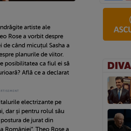
ndrăgite artiste ale
o Rose a vorbit despre
ei de când micuțul Sasha a
espre planurile de viitor.
 posibilitatea ca fiul ei să
urioară? Află ce a declarat
alurile electrizante pe
i, dar și pentru rolul său
i postura de jurat din
ea României”, Theo Rose a