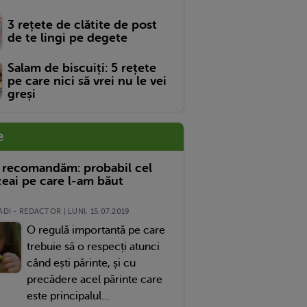
3 rețete de clătite de post
de te lingi pe degete
Salam de biscuiți: 5 rețete
pe care nici să vrei nu le vei
greși
e
 recomandăm: probabil cel
eai pe care l-am băut
DI - REDACTOR | LUNI, 15.07.2019
O regulă importantă pe care
trebuie să o respecți atunci
când ești părinte, și cu
precădere acel părinte care
este principalul...