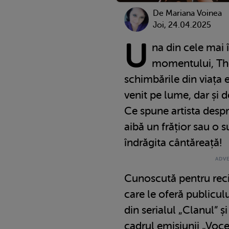
De
Mariana Voinea
Joi, 24.04.2025
U
na din cele mai î
momentului, The
schimbările din viața 
venit pe lume, dar și d
Ce spune artista despre
aibă un frățior sau o s
îndrăgita cântăreață!
Cunoscută pentru recit
care le oferă publiculu
din serialul „Clanul” ș
cadrul emisiunii „Voc