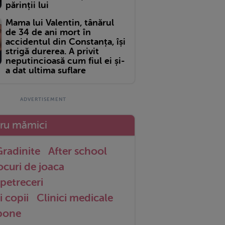
părinții lui
Mama lui Valentin, tânărul
de 34 de ani mort în
accidentul din Constanța, își
strigă durerea. A privit
neputincioasă cum fiul ei și-
a dat ultima suflare
tru mămici
radinite
After school
ocuri de joaca
petreceri
i copii
Clinici medicale
 bone