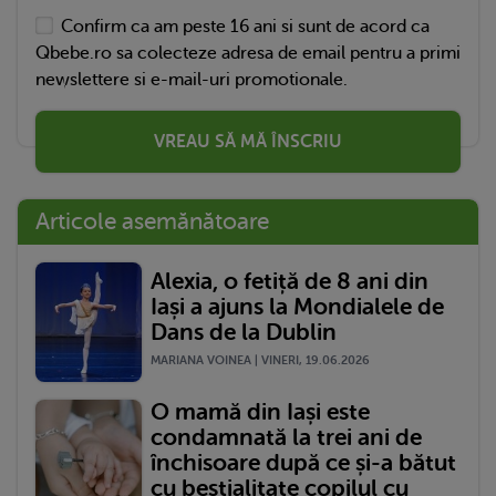
Confirm ca am peste 16 ani si sunt de acord ca
Qbebe.ro sa colecteze adresa de email pentru a primi
newslettere si e-mail-uri promotionale.
VREAU SĂ MĂ ÎNSCRIU
Articole asemănătoare
Alexia, o fetiță de 8 ani din
Iași a ajuns la Mondialele de
Dans de la Dublin
MARIANA VOINEA | VINERI, 19.06.2026
O mamă din Iași este
condamnată la trei ani de
închisoare după ce și-a bătut
cu bestialitate copilul cu