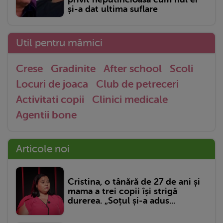
și-a dat ultima suflare
Util pentru mămici
Crese
Gradinite
After school
Scoli
Locuri de joaca
Club de petreceri
Activitati copii
Clinici medicale
Agentii bone
Articole noi
Cristina, o tânără de 27 de ani și
mama a trei copii își strigă
durerea. „Soțul și-a adus...