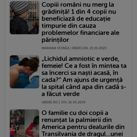
Copiii români nu merg la
grădiniță! 1 din 4 copii nu
beneficiază de educație
timpurie din cauza
problemelor financiare ale
părinților
MARIANA VOINEA | MIERCURI, 25.10.2023
„Lichidul amniotic e verde,
femeie! Ce a fost în mintea ta
sa încerci sa naști acasă, în
cada?” Am ajuns de urgență
la spital când apa din cadă s-
a făcut verde
QBEBE.RO | JOI, 16.05.2024
O familie cu doi copii a
renunțat la palmierii din
America pentru dealurile din
Transilvania de dragul...unei