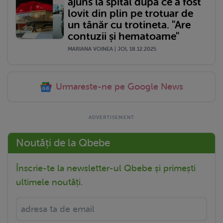
ajuns la spital după ce a fost
lovit din plin pe trotuar de
un tânăr cu trotineta. "Are
contuzii și hematoame"
MARIANA VOINEA | JOI, 18.12.2025
Urmareste-ne pe Google News
Noutăți de la Qbebe
Înscrie-te la newsletter-ul Qbebe și primești
ultimele noutăți.