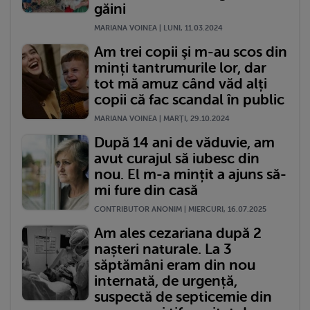
găini
MARIANA VOINEA | LUNI, 11.03.2024
Am trei copii şi m-au scos din
minți tantrumurile lor, dar
tot mă amuz când văd alți
copii că fac scandal în public
MARIANA VOINEA | MARŢI, 29.10.2024
După 14 ani de văduvie, am
avut curajul să iubesc din
nou. El m-a mințit a ajuns să-
mi fure din casă
CONTRIBUTOR ANONIM | MIERCURI, 16.07.2025
Am ales cezariana după 2
nașteri naturale. La 3
săptămâni eram din nou
internată, de urgență,
suspectă de septicemie din