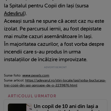
la Spitalul pentru Copii din Iași (sursa
Adevărul
).
Aceeași sursă ne spune că acest caz nu este
izolat. Pe parcursul iernii, au fost depistate
mai multe cazuri asemănătoare în Iași.
În majoritatea cazurilor, a fost vorba despre
incendii care s-au produs în urma
instalațiilor de încălzire improvizate.
Surse foto:
www.pexels.com
Surse articol:
https://adevarul.ro/stiri-locale/iasi/soba-buclucasa-
trei-copii-din-iasi-aproape-de-o-2239876.html
ARTICOLUL URMATOR
Un copil de 10 ani din Iași a