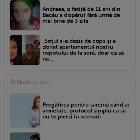
Andreea, o fetiță de 11 ani din
Bacău a dispărut fără urmă de
mai bine de 3 zile
„Soțul s-a dezis de copii și a
donat apartamentul nostru
nepotului de la soră, doar ca să
ne...
Pregătirea pentru sarcină când ai
anxietate: protocol simplu ca să
nu te pierzi în scenarii