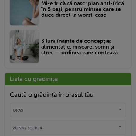
Mi-e frică să nasc: plan anti-frică
în 5 pași, pentru mintea care se
duce direct la worst-case
3 luni înainte de concepție:
alimentație, mișcare, somn și
stres — ordinea care contează
Listă cu grădinițe
Caută o grădință în orașul tău