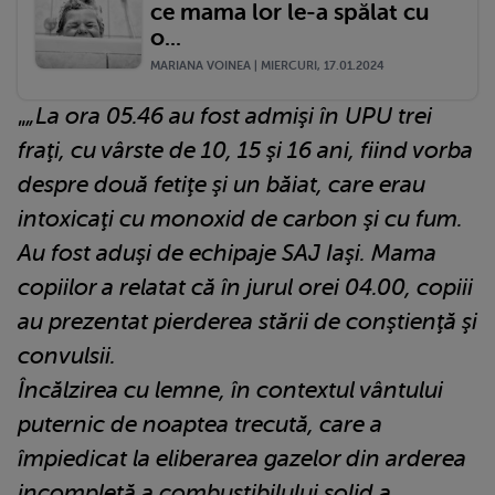
ce mama lor le-a spălat cu
o...
MARIANA VOINEA | MIERCURI, 17.01.2024
„
„La ora 05.46 au fost admişi în UPU trei
fraţi, cu vârste de 10, 15 şi 16 ani, fiind vorba
despre două fetiţe şi un băiat, care erau
intoxicaţi cu monoxid de carbon şi cu fum.
Au fost aduşi de echipaje SAJ Iaşi. Mama
copiilor a relatat că în jurul orei 04.00, copiii
au prezentat pierderea stării de conştienţă şi
convulsii.
Î
ncălzirea cu lemne, în contextul vântului
puternic de noaptea trecută, care a
împiedicat la eliberarea gazelor din arderea
incompletă a combustibilului solid a