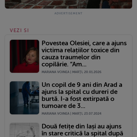
VEZI SI
Povestea Olesiei, care a ajuns
victima relațiilor toxice din
cauza traumelor din
copilărie. “Am...
MARIANA VOINEA | MARŢI, 20.01.2026
Un copil de 9 ani din Arad a
ajuns la spital cu dureri de
burtă. I-a fost extirpată o
tumoare de 3...
MARIANA VOINEA | MARŢI, 23.07.2024
Două fetițe din Iași au ajuns
în stare critică la spital după