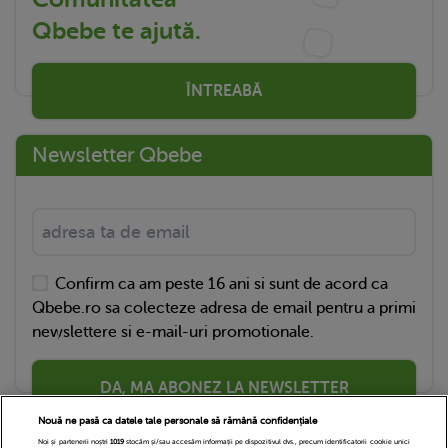
Qbebe te ajută.
ÎNTREABĂ
Newsletter Qbebe
Confirm ca am peste 16 ani si sunt de acord ca
Qbebe.ro sa colecteze adresa de email pentru a primi
newslettere si e-mail-uri promotionale.
DA, MA ABONEZ LA NEWSLETTER
Nouă ne pasă ca datele tale personale să rămână confidențiale
Noi și partenerii noștri
1019
stocăm și/sau accesăm informații pe dispozitivul dvs., precum identificatorii cookie unici