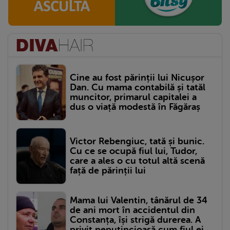
Cine au fost părinții lui Nicușor
Dan. Cu mama contabilă și tatăl
muncitor, primarul capitalei a
dus o viață modestă în Făgăraș
Victor Rebengiuc, tată și bunic.
Cu ce se ocupă fiul lui, Tudor,
care a ales o cu totul altă scenă
față de părinții lui
Mama lui Valentin, tânărul de 34
de ani mort în accidentul din
Constanța, își strigă durerea. A
privit neputincioasă cum fiul ei