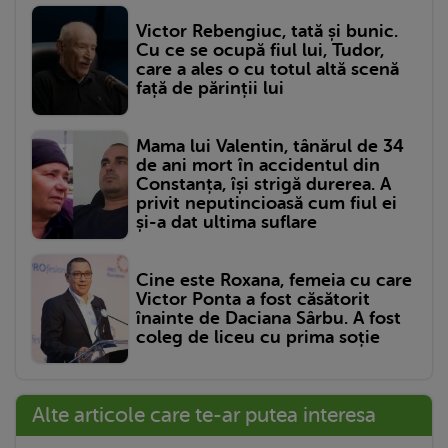
Victor Rebengiuc, tată și bunic.
Cu ce se ocupă fiul lui, Tudor,
care a ales o cu totul altă scenă
față de părinții lui
Mama lui Valentin, tânărul de 34
de ani mort în accidentul din
Constanța, își strigă durerea. A
privit neputincioasă cum fiul ei
și-a dat ultima suflare
Cine este Roxana, femeia cu care
Victor Ponta a fost căsătorit
înainte de Daciana Sârbu. A fost
coleg de liceu cu prima soție
Alte articole care te-ar putea interesa