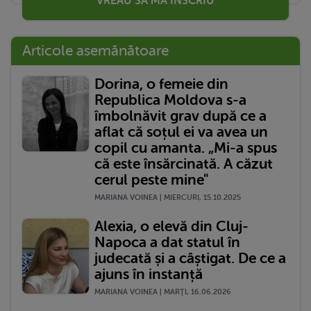
VREAU SĂ MĂ ÎNSCRIU
Articole asemănătoare
Dorina, o femeie din
Republica Moldova s-a
îmbolnăvit grav după ce a
aflat că soțul ei va avea un
copil cu amanta. „Mi-a spus
că este însărcinată. A căzut
cerul peste mine"
MARIANA VOINEA | MIERCURI, 15.10.2025
Alexia, o elevă din Cluj-
Napoca a dat statul în
judecată și a câștigat. De ce a
ajuns în instanță
MARIANA VOINEA | MARŢI, 16.06.2026