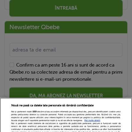
ÎNTREABĂ
Newsletter Qbebe
Confirm ca am peste 16 ani si sunt de acord ca
Qbebe.ro sa colecteze adresa de email pentru a primi
newslettere si e-mail-uri promotionale.
DA, MA ABONEZ LA NEWSLETTER
Nouă ne pasă ca datele tale personale să rămână confidențiale
Noi și partenerii noștri
1019
stocăm și/sau accesăm informații pe dispozitivul dvs., precum identificatorii cookie unici
pentru prelucrarea datelor cu caracter personal. Puteți accepta sau gestiona preferințele dvs. făcând clic mai jos,
respectiv vă puteți opune utilizării unui interes legitim în orice moment pe pagina cu politica de confidențialitate.
Aceste alegeri vor fi raportate partenerilor noștri și nu vă vor afecta navigarea.
Mai multe detalii
Noi si partenerii nostri (retelele de socializare si agentiile de publicitate partenere, precum si furnizorii nostri de
servicii de date analitice) prelucram date pentru a permite website-ului sa functioneze, pentru a personaliza
continutul si anunturile publicitare afisate in functie de interesele si/sau profilul dvs., pentru a va oferi functionalitati