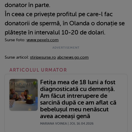
donator în parte.
În ceea ce privește profitul pe care-l fac
donatorii de spermă, în Olanda o donație se
plătește în intervalul 10-20 de dolari.
Surse foto:
www.pexels.com
Surse articol:
stiripesurse.ro
abcnews.go.com
ARTICOLUL URMATOR
Fetița mea de 18 luni a fost
diagnosticată cu demență.
Am făcut intrerupere de
sarcină după ce am aflat că
bebelușul meu nenăscut
avea aceeași genă
MARIANA VOINEA | JOI, 16.04.2026