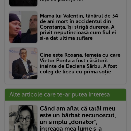
Mama lui Valentin, tânărul de 34
de ani mort în accidentul din
Constanța, își strigă durerea. A
privit neputincioasă cum fiul ei
și-a dat ultima suflare
Cine este Roxana, femeia cu care
Victor Ponta a fost căsătorit
înainte de Daciana Sârbu. A fost
coleg de liceu cu prima soție
Alte articole care te-ar putea interesa
Când am aflat că tatăl meu
este un bărbat necunoscut,
un simplu „donator”,
întreaga mea lume s-a