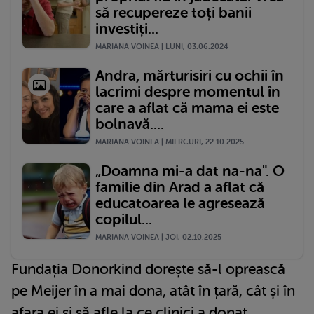
să recupereze toți banii
investiți...
MARIANA VOINEA | LUNI, 03.06.2024
Andra, mărturisiri cu ochii în
lacrimi despre momentul în
care a aflat că mama ei este
bolnavă....
MARIANA VOINEA | MIERCURI, 22.10.2025
„Doamna mi-a dat na-na". O
familie din Arad a aflat că
educatoarea le agresează
copilul...
MARIANA VOINEA | JOI, 02.10.2025
Fundația Donorkind dorește să-l oprească
pe Meijer în a mai dona, atât în țară, cât și în
afara ei și să afle la ce clinici a donat.