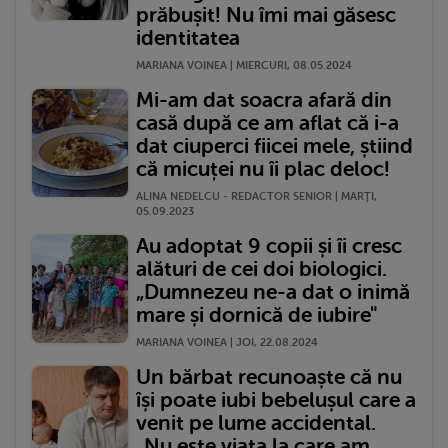
prăbușit! Nu îmi mai găsesc
identitatea
MARIANA VOINEA | MIERCURI, 08.05.2024
Mi-am dat soacra afară din
casă după ce am aflat că i-a
dat ciuperci fiicei mele, știind
că micuței nu îi plac deloc!
ALINA NEDELCU - REDACTOR SENIOR | MARŢI,
05.09.2023
Au adoptat 9 copii și îi cresc
alături de cei doi biologici.
„Dumnezeu ne-a dat o inimă
mare și dornică de iubire"
MARIANA VOINEA | JOI, 22.08.2024
Un bărbat recunoaște că nu
își poate iubi bebelușul care a
venit pe lume accidental.
„Nu este viața la care am