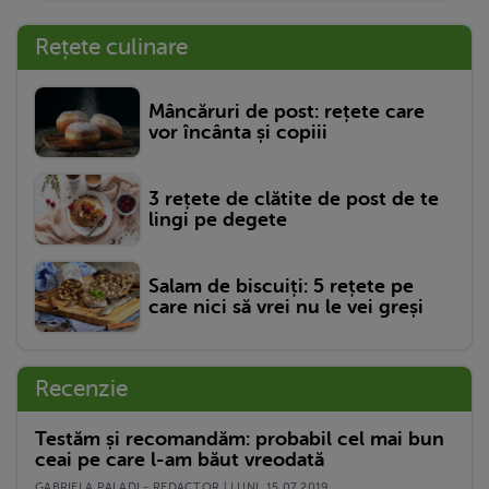
Rețete culinare
Mâncăruri de post: rețete care
vor încânta și copiii
3 rețete de clătite de post de te
lingi pe degete
Salam de biscuiți: 5 rețete pe
care nici să vrei nu le vei greși
Recenzie
Testăm și recomandăm: probabil cel mai bun
ceai pe care l-am băut vreodată
GABRIELA PALADI - REDACTOR | LUNI, 15.07.2019