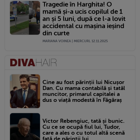
Tragedie în Harghita! O
mamă și-a ucis copilul de 1
an și 5 luni, după ce l-a lovit
accidental cu mașina ieșind
din curte
MARIANA VOINEA | MIERCURI, 12.11.2025
Cine au fost părinții lui Nicușor
Dan. Cu mama contabilă și tatăl
muncitor, primarul capitalei a
dus o viață modestă în Făgăraș
Victor Rebengiuc, tată și bunic.
Cu ce se ocupă fiul lui, Tudor,
care a ales o cu totul altă scenă
față de părinții lui