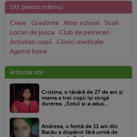
Util pentru mămici
Crese
Gradinite
After school
Scoli
Locuri de joaca
Club de petreceri
Activitati copii
Clinici medicale
Agentii bone
Articole noi
Cristina, o tânără de 27 de ani și
mama a trei copii își strigă
durerea. „Soțul și-a adus...
Andreea, o fetiță de 11 ani din
Bacău a dispărut fără urmă de