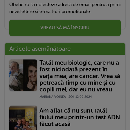
Qbebe.ro sa colecteze adresa de email pentru a primi
newslettere si e-mail-uri promotionale.
VREAU SĂ MĂ ÎNSCRIU
Articole asemănătoare
Tatăl meu biologic, care nu a
fost niciodată prezent în
viața mea, are cancer. Vrea să
petreacă timp cu mine și cu
copiii mei, dar eu nu vreau
MARIANA VOINEA | JOI, 12.09.2024
Am aflat că nu sunt tatăl
fiului meu printr-un test ADN
făcut acasă