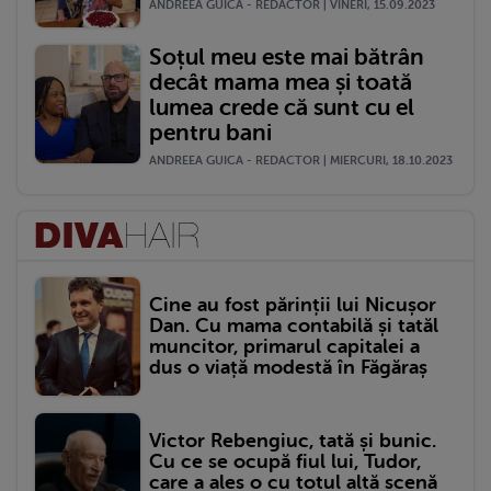
ANDREEA GUICA - REDACTOR | VINERI, 15.09.2023
Soțul meu este mai bătrân
decât mama mea și toată
lumea crede că sunt cu el
pentru bani
ANDREEA GUICA - REDACTOR | MIERCURI, 18.10.2023
Cine au fost părinții lui Nicușor
Dan. Cu mama contabilă și tatăl
muncitor, primarul capitalei a
dus o viață modestă în Făgăraș
Victor Rebengiuc, tată și bunic.
Cu ce se ocupă fiul lui, Tudor,
care a ales o cu totul altă scenă