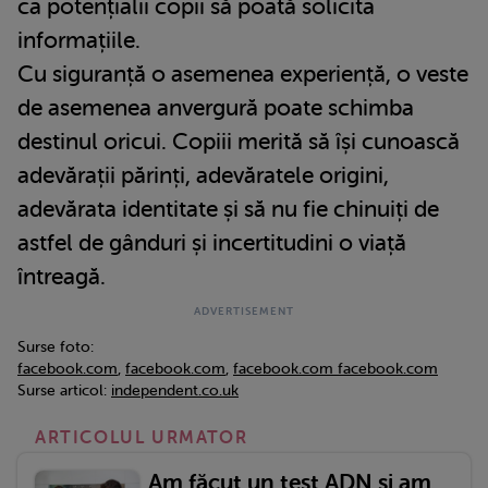
ca potențialii copii să poată solicita
informațiile.
Cu siguranță o asemenea experiență, o veste
de asemenea anvergură poate schimba
destinul oricui. Copiii merită să își cunoască
adevărații părinți, adevăratele origini,
adevărata identitate și să nu fie chinuiți de
astfel de gânduri și incertitudini o viață
întreagă.
Surse foto:
facebook.com
,
facebook.com
,
facebook.com
facebook.com
Surse articol:
independent.co.uk
ARTICOLUL URMATOR
Am făcut un test ADN și am