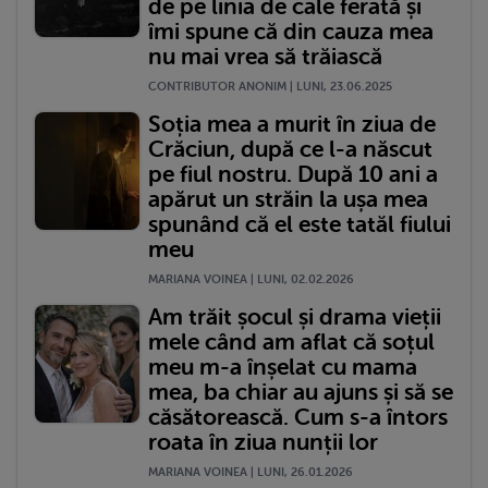
de pe linia de cale ferată și
îmi spune că din cauza mea
nu mai vrea să trăiască
CONTRIBUTOR ANONIM | LUNI, 23.06.2025
Soția mea a murit în ziua de
Crăciun, după ce l-a născut
pe fiul nostru. După 10 ani a
apărut un străin la ușa mea
spunând că el este tatăl fiului
meu
MARIANA VOINEA | LUNI, 02.02.2026
Am trăit șocul și drama vieții
mele când am aflat că soțul
meu m-a înșelat cu mama
mea, ba chiar au ajuns și să se
căsătorească. Cum s-a întors
roata în ziua nunții lor
MARIANA VOINEA | LUNI, 26.01.2026