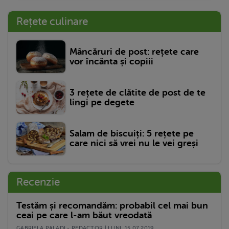
Rețete culinare
Mâncăruri de post: rețete care
vor încânta și copiii
3 rețete de clătite de post de te
lingi pe degete
Salam de biscuiți: 5 rețete pe
care nici să vrei nu le vei greși
Recenzie
Testăm și recomandăm: probabil cel mai bun
ceai pe care l-am băut vreodată
GABRIELA PALADI - REDACTOR | LUNI, 15.07.2019