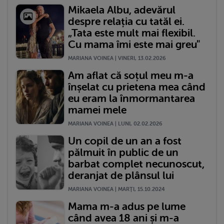
Mikaela Albu, adevărul
despre relația cu tatăl ei.
„Tata este mult mai flexibil.
Cu mama îmi este mai greu"
MARIANA VOINEA | VINERI, 13.02.2026
Am aflat că soțul meu m-a
înșelat cu prietena mea când
eu eram la înmormantarea
mamei mele
MARIANA VOINEA | LUNI, 02.02.2026
Un copil de un an a fost
pălmuit în public de un
barbat complet necunoscut,
deranjat de plânsul lui
MARIANA VOINEA | MARŢI, 15.10.2024
Mama m-a adus pe lume
când avea 18 ani și m-a