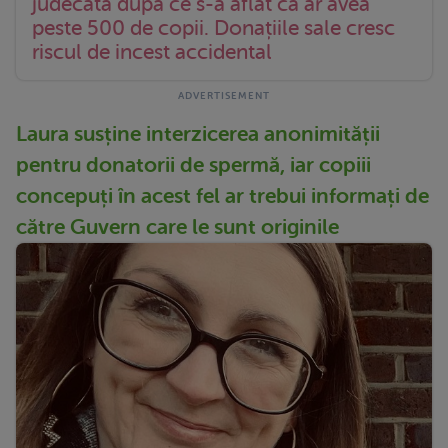
judecată după ce s-a aflat că ar avea
peste 500 de copii. Donațiile sale cresc
riscul de incest accidental
Laura susține interzicerea anonimității
pentru donatorii de spermă, iar copiii
concepuți în acest fel ar trebui informați de
către Guvern care le sunt originile