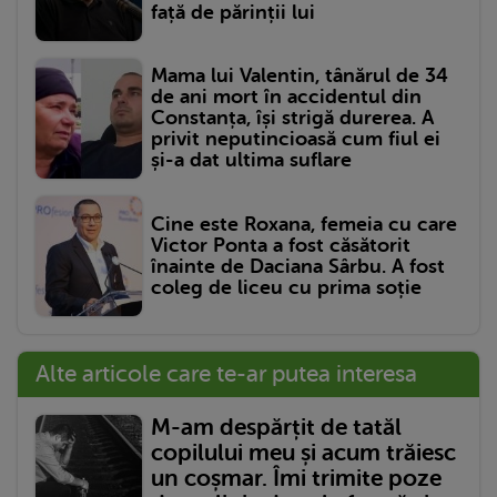
față de părinții lui
Mama lui Valentin, tânărul de 34
de ani mort în accidentul din
Constanța, își strigă durerea. A
privit neputincioasă cum fiul ei
și-a dat ultima suflare
Cine este Roxana, femeia cu care
Victor Ponta a fost căsătorit
înainte de Daciana Sârbu. A fost
coleg de liceu cu prima soție
Alte articole care te-ar putea interesa
M-am despărțit de tatăl
copilului meu și acum trăiesc
un coșmar. Îmi trimite poze