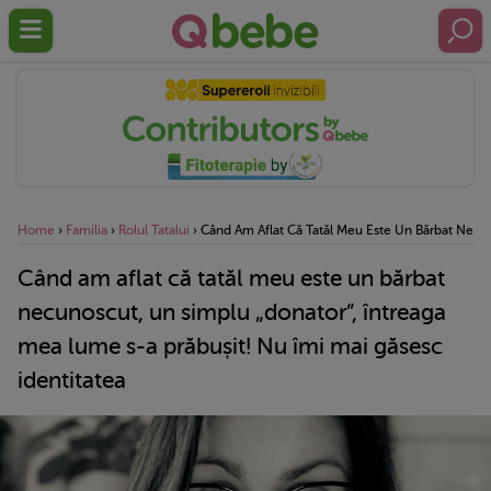
Home
›
Familia
›
Rolul Tatalui
›
Când Am Aflat Că Tatăl Meu Este Un Bărbat Necun
Când am aflat că tatăl meu este un bărbat
necunoscut, un simplu „donator”, întreaga
mea lume s-a prăbușit! Nu îmi mai găsesc
identitatea