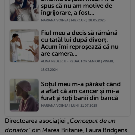
spus că nu am motive de
îngrijorare, a fost...
MARIANA VOINEA | MIERCURI, 28.05.2025
Fiul meu a decis să rămână
cu tatăl lui după divorț.
Acum îmi reproșează că nu
are camera...
ALINA NEDELCU - REDACTOR SENIOR | VINERI,
15.03.2024
Soțul meu m-a părăsit când
a aflat că am cancer și mi-a
furat și toți banii din bancă
MARIANA VOINEA | LUNI, 21.07.2025
Directoarea asociației „
Conceput de un
donator
” din Marea Britanie, Laura Bridgens