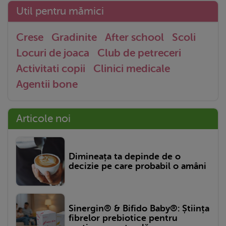
Util pentru mămici
Crese
Gradinite
After school
Scoli
Locuri de joaca
Club de petreceri
Activitati copii
Clinici medicale
Agentii bone
Articole noi
Dimineața ta depinde de o
decizie pe care probabil o amâni
Sinergin® & Bifido Baby®: Știința
fibrelor prebiotice pentru