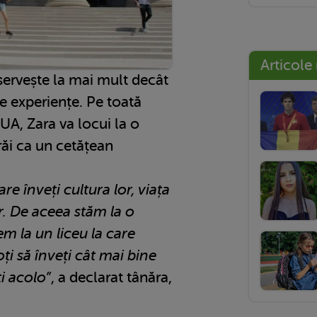
Articole
servește la mai mult decât
e experiențe. Pe toată
SUA, Zara va locui la o
trăi ca un cetățean
e înveți cultura lor, viața
lor. De aceea stăm la o
m la un liceu la care
ți să înveți cât mai bine
i acolo”
, a declarat tânăra,