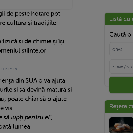
gii de peste hotare pot
Listă cu 
 cultura și tradițiile
Caută o 
fizică și de chimie și își
omeniul științelor
iența din SUA o va ajuta
urile și să devină matură și
u, poate chiar să o ajute
Rețete c
e vis.
e să lupți pentru el
”,
toată lumea.