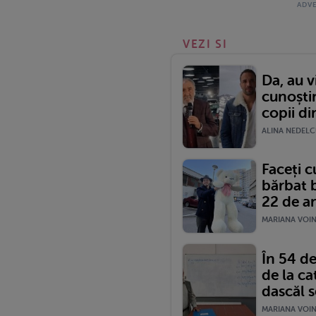
VEZI SI
Da, au v
cunoști
copii d
ALINA NEDELCU
Faceți 
bărbat 
22 de an
MARIANA VOINE
În 54 de
de la ca
dascăl s
MARIANA VOINE