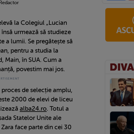
 Redactor
levă la Colegiul „Lucian
, însă urmează să studieze
te a lumii. Se pregătește să
n, pentru a studia la
d, Main, în SUA. Cum a
manță, povestim mai jos.
n proces de selecție amplu,
peste 2000 de elevi de liceu
ecizează
alba24.ro
. Totul a
ada Statelor Unite ale
Zara face parte din cei 30