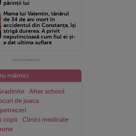
părinții lui
Mama lui Valentin, tânărul
de 34 de ani mort în
accidentul din Constanța, își
strigă durerea. A privit
neputincioasă cum fiul ei și-
a dat ultima suflare
tru mămici
radinite
After school
ocuri de joaca
petreceri
i copii
Clinici medicale
 bone