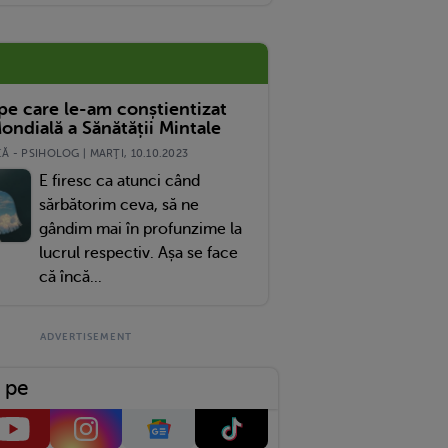
Studia Peste Ocean Timp De Un An
 pe care le-am conștientizat
ondială a Sănătății Mintale
 - PSIHOLOG | MARŢI, 10.10.2023
E firesc ca atunci când
sărbătorim ceva, să ne
gândim mai în profunzime la
lucrul respectiv. Așa se face
că încă...
 pe