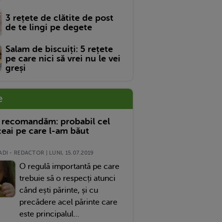
3 rețete de clătite de post
de te lingi pe degete
Salam de biscuiți: 5 rețete
pe care nici să vrei nu le vei
greși
e
 recomandăm: probabil cel
eai pe care l-am băut
DI - REDACTOR | LUNI, 15.07.2019
O regulă importantă pe care
trebuie să o respecți atunci
când ești părinte, și cu
precădere acel părinte care
este principalul...