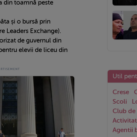
ia din toamnă peste
ăta și o bursă prin
re Leaders Exchange).
rizat de guvernul din
entru elevii de liceu din
Util pen
Crese
G
Scoli
L
Club de 
Activitat
Agentii