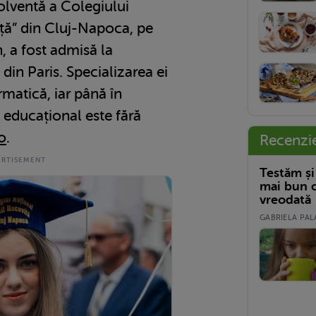
olventă a Colegiului
ță” din Cluj-Napoca, pe
 a fost admisă la
din Paris. Specializarea ei
matică, iar până în
 educațional este fără
o
.
Recenzi
Testăm și
mai bun c
vreodată
GABRIELA PALA