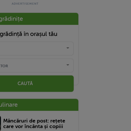
grădinițe
grădință în orașul tău
CAUTĂ
ulinare
Mâncăruri de post: rețete
care vor încânta și copiii