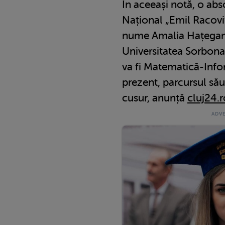
În aceeași notă, o abs
Național „Emil Racovi
nume Amalia Hațegan,
Universitatea Sorbona 
va fi Matematică-Infor
prezent, parcursul său
cusur, anunță
cluj24.r