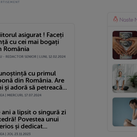
iitorul asigurat ! Faceți
nță cu cei mai bogați
in România
 - REDACTOR SENIOR | LUNI, 12.02.2024
cunoștință cu primul
bonă din România. Are
i și adoră să petreacă...
A | MIERCURI, 17.07.2024
 ani a lipsit o singură zi
tedră! Povestea unui
erios și dedicat...
A | JOI, 23.11.2023