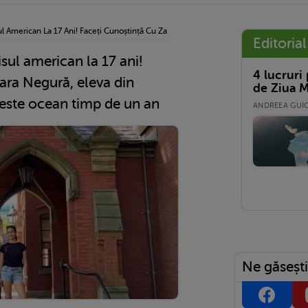
ul American La 17 Ani! Faceți Cunoștință Cu Zara Negură, Eleva Din Sebeș Care Va 
Editorial
sul american la 17 ani!
4 lucruri
ara Negură, eleva din
de Ziua M
peste ocean timp de un an
ANDREEA GUICĂ
Ne găsești