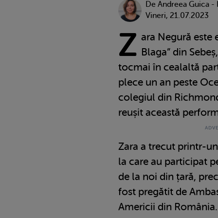
De
Andreea Guica -
Vineri, 21.07.2023
Z
ara Negură este e
Blaga” din Sebeș
tocmai în cealaltă par
plece un an peste Ocea
colegiul din Richmon
reușit această perfor
Zara a trecut printr-u
la care au participat 
de la noi din țară, pr
fost pregătit de Ambas
Americii din România. 