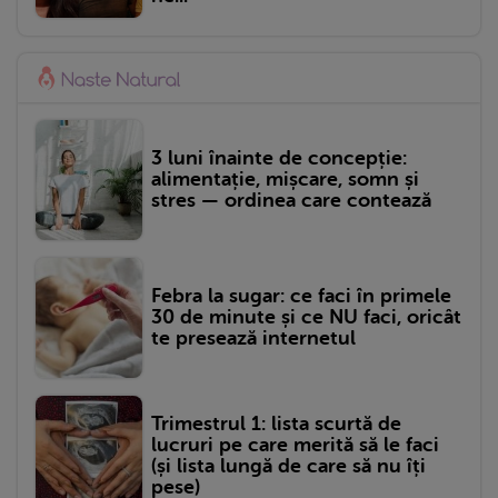
3 luni înainte de concepție:
alimentație, mișcare, somn și
stres — ordinea care contează
Febra la sugar: ce faci în primele
30 de minute și ce NU faci, oricât
te presează internetul
Trimestrul 1: lista scurtă de
lucruri pe care merită să le faci
(și lista lungă de care să nu îți
pese)