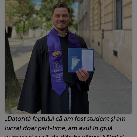
„
Datorită faptului că am fost student și am
lucrat doar part-time, am avut în grijă