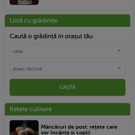
Listă cu grădinițe
Caută o grădință în orașul tău
CAUTĂ
Rețete culinare
Mâncăruri de post: rețete care
vor încânta și copiii