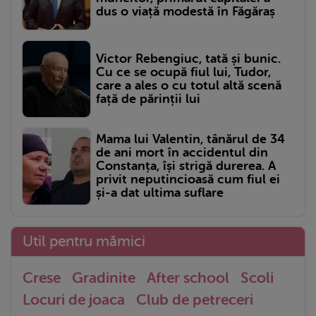
dus o viață modestă în Făgăraș
Victor Rebengiuc, tată și bunic.
Cu ce se ocupă fiul lui, Tudor,
care a ales o cu totul altă scenă
față de părinții lui
Mama lui Valentin, tânărul de 34
de ani mort în accidentul din
Constanța, își strigă durerea. A
privit neputincioasă cum fiul ei
și-a dat ultima suflare
Util pentru mămici
Crese
Gradinite
After school
Scoli
Locuri de joaca
Club de petreceri