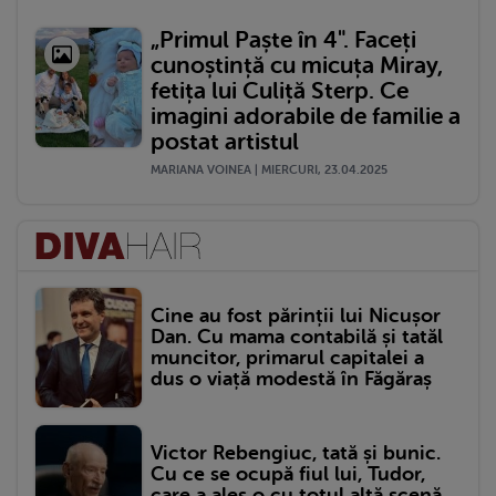
„Primul Paște în 4". Faceți
cunoștință cu micuța Miray,
fetița lui Culiță Sterp. Ce
imagini adorabile de familie a
postat artistul
MARIANA VOINEA | MIERCURI, 23.04.2025
Cine au fost părinții lui Nicușor
Dan. Cu mama contabilă și tatăl
muncitor, primarul capitalei a
dus o viață modestă în Făgăraș
Victor Rebengiuc, tată și bunic.
Cu ce se ocupă fiul lui, Tudor,
care a ales o cu totul altă scenă