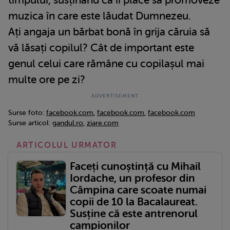
timpului, susținând că îi place să promoveze
muzica în care este lăudat Dumnezeu.
Ați angaja un bărbat bonă în grija căruia să
vă lăsați copilul? Cât de important este
genul celui care rămâne cu copilașul mai
multe ore pe zi?
Surse foto:
facebook.com
,
facebook.com
,
facebook.com
Surse articol:
gandul.ro
,
ziare.com
ARTICOLUL URMATOR
Faceți cunoștință cu Mihail
Iordache, un profesor din
Câmpina care scoate numai
copii de 10 la Bacalaureat.
Susține că este antrenorul
campionilor