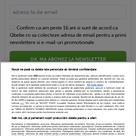
Confirm ca am peste 16 ani si sunt de acord ca
Qbebe.ro sa colecteze adresa de email pentru a primi
newslettere si e-mail-uri promotionale.
DA, MA ABONEZ LA NEWSLETTER
Nouă ne pasă ca datele tale personale să rămână confidențiale
Noi și partenerii noștri
1019
stocăm și/sau accesăm informații pe dispozitivul dvs., precum identificatorii cookie unici
pentru prelucrarea datelor cu caracter personal. Puteți accepta sau gestiona preferințele dvs. făcând clic mai jos,
respectiv vă puteți opune utilizării unui interes legitim în orice moment pe pagina cu politica de confidențialitate.
Aceste alegeri vor fi raportate partenerilor noștri și nu vă vor afecta navigarea.
Mai multe detalii
Noi si partenerii nostri (retelele de socializare si agentiile de publicitate partenere, precum si furnizorii nostri de
servicii de date analitice) prelucram date pentru a permite website-ului sa functioneze, pentru a personaliza
continutul si anunturile publicitare afisate in functie de interesele si/sau profilul dvs., pentru a va oferi functionalitati
aferente retelelor de socializare si pentru a analiza traficul pe website. Beneficiati de drepturile prevazute de art. 15-
22 din GDPR in legatura cu prelucrarea datelor cu caracter personal. Aceste drepturi pot fi exercitate prin modalitatea
indicata
aici
. Prin click pe “ACCEPT TOATE”, acceptati folosirea tuturor Tehnologiilor de tip Cookie, care implica
inclusiv acceptul dvs. cu privire la stocarea/accesarea informatiilor de catre Vendor-ii cu care colaboram. Prin click
Echipa Editoriala
Newsletter
Contact
pe “VREAU SA MODIFIC SETARILE INDIVIDUAL” puteti schimba preferintele in mod individual, mai putin cele legate
de cookie strict necesare pentru functionarea website-ului.
Atât noi, cât și partenerii noștri prelucrăm datele pentru a oferi:
Cariere
Cookies
Politica de confidentialitate
Dezvoltarea și îmbunătățirea serviciilor. Măsurarea performanței reclamelor. Stocarea și/sau accesarea informațiilor
de pe un dispozitiv. Utilizarea profilurilor pentru selectarea conținutului personalizat. Crearea profilurilor de conținut
DivaHair Cosmetics
Despre noi
personalizat. Utilizarea profilurilor pentru selectarea publicității personalizate. Crearea profilurilor pentru publicitate
personalizată. Măsurarea performanței conținutului. Înțelegerea publicului prin statistici sau combinații de date din
surse diferite. Utilizarea de date limitate pentru a selecta publicitatea. Utilizarea datelor limitate pentru a selecta