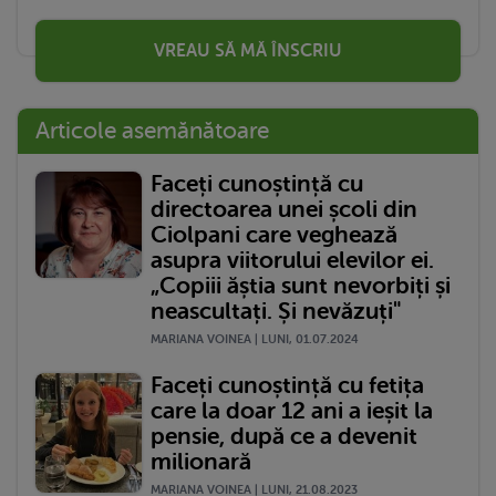
VREAU SĂ MĂ ÎNSCRIU
Articole asemănătoare
Faceți cunoștință cu
directoarea unei școli din
Ciolpani care veghează
asupra viitorului elevilor ei.
„Copiii ăștia sunt nevorbiți și
neascultați. Și nevăzuți"
MARIANA VOINEA | LUNI, 01.07.2024
Faceți cunoștință cu fetița
care la doar 12 ani a ieșit la
pensie, după ce a devenit
milionară
MARIANA VOINEA | LUNI, 21.08.2023