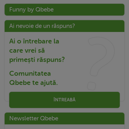
Funny by Qbebe
Ai nevoie de un răspuns?
Ai o întrebare la
care vrei să
primești răspuns?
Comunitatea
Qbebe te ajută.
ÎNTREABĂ
Newsletter Qbebe