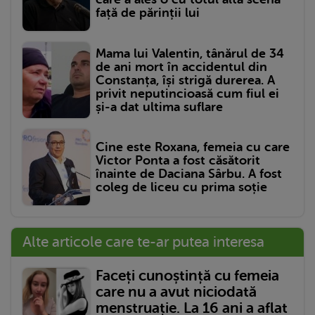
față de părinții lui
Mama lui Valentin, tânărul de 34
de ani mort în accidentul din
Constanța, își strigă durerea. A
privit neputincioasă cum fiul ei
și-a dat ultima suflare
Cine este Roxana, femeia cu care
Victor Ponta a fost căsătorit
înainte de Daciana Sârbu. A fost
coleg de liceu cu prima soție
Alte articole care te-ar putea interesa
Faceți cunoștință cu femeia
care nu a avut niciodată
menstruație. La 16 ani a aflat