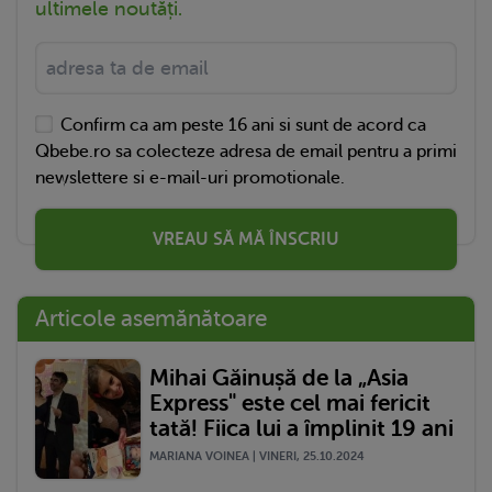
ultimele noutăți.
Confirm ca am peste 16 ani si sunt de acord ca
Qbebe.ro sa colecteze adresa de email pentru a primi
newslettere si e-mail-uri promotionale.
VREAU SĂ MĂ ÎNSCRIU
Articole asemănătoare
Mihai Găinușă de la „Asia
Express" este cel mai fericit
tată! Fiica lui a împlinit 19 ani
MARIANA VOINEA | VINERI, 25.10.2024