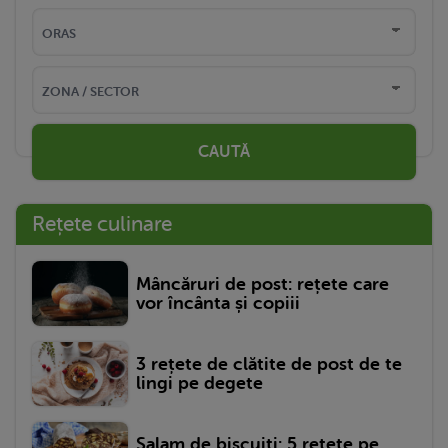
CAUTĂ
Rețete culinare
Mâncăruri de post: rețete care
vor încânta și copiii
3 rețete de clătite de post de te
lingi pe degete
Salam de biscuiți: 5 rețete pe