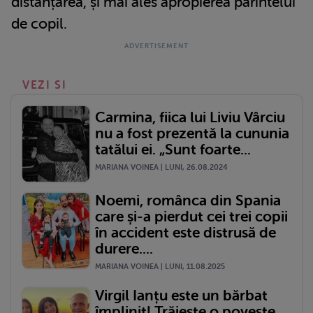
distanțarea, și mai ales apropierea părintelui
de copil.
VEZI SI
Carmina, fiica lui Liviu Vârciu
nu a fost prezentă la cununia
tatălui ei. „Sunt foarte...
MARIANA VOINEA | LUNI, 26.08.2024
Noemi, românca din Spania
care și-a pierdut cei trei copii
în accident este distrusă de
durere....
MARIANA VOINEA | LUNI, 11.08.2025
Virgil Ianțu este un bărbat
împlinit! Trăiește o poveste