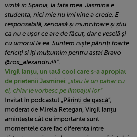
vizită în Spania, la fata mea. Jasmina e
studenta, nici mie nu imi vine a crede. E
responsabilă, serioasă și muncitoare și știu
ca nu e ușor ce are de făcut, dar e veselă și
cu umorul la ea. Suntem niște părinți foarte
fericiți si îți mulțumim pentru asta! Bravo
@rox_alexandru!!!”
.
Virgil Ianțu, un tată cool care s-a apropiat
de prietenii Jasminei: „
stau la un pahar cu
ei, chiar le vorbesc pe limbajul lor”
Invitat în podcastul „
Părinți de gașcă
”,
moderat de Mirela Retegan, Virgil Ianțu
amintește cât de importante sunt
momentele care fac diferența între