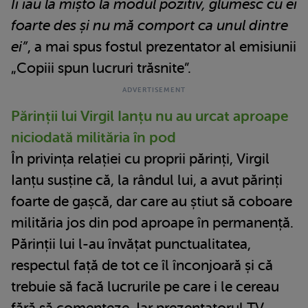
Îi iau la mișto la modul pozitiv, glumesc cu ei
foarte des și nu mă comport ca unul dintre
ei”
, a mai spus fostul prezentator al emisiunii
„Copiii spun lucruri trăsnite”.
Părinții lui Virgil Ianțu nu au urcat aproape
niciodată milităria în pod
În privința relației cu proprii părinți, Virgil
Ianțu susține că, la rândul lui, a avut părinți
foarte de gașcă, dar care au știut să coboare
milităria jos din pod aproape în permanență.
Părinții lui l-au învățat punctualitatea,
respectul față de tot ce îl înconjoară și că
trebuie să facă lucrurile pe care i le cereau