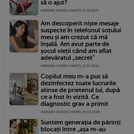
să o ajut?
MARIANA VOINEA | MARŢI, 17.10.2023
Am descoperit niște mesaje
suspecte în telefonul soțului
meu și am crezut că mă
înșală. Am avut parte de
șocul vieții când am aflat
adevăratul „secret"
MARIANA VOINEA | MARŢI, 23.07.2024
Copilul meu m-a pus să
dezinfectez toate lucrurile
atinse de prietenul lui, după
ce a fost în vizită. Ce
diagnostic grav a primit
MARIANA VOINEA | VINERI, 19.07.2024
Suntem generația de părinți
blocați între „așa m-au