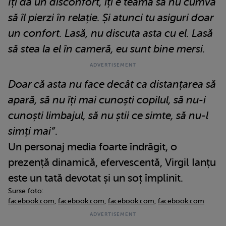
Îți dă un disconfort, îți e teamă să nu cumva
să îl pierzi în relație. Și atunci tu asiguri doar
un confort. Lasă, nu discuta asta cu el. Lasă
să stea la el în cameră, eu sunt bine mersi.
Doar că asta nu face decât ca distanțarea să
apară, să nu îți mai cunoști copilul, să nu-i
cunoști limbajul, să nu știi ce simte, să nu-l
simți mai”
.
Un personaj media foarte îndrăgit, o
prezență dinamică, efervescentă, Virgil Ianțu
este un tată devotat și un soț împlinit.
Surse foto:
facebook.com
,
facebook.com
,
facebook.com
,
facebook.com