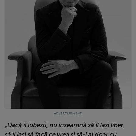
„Dacă îl iubești, nu înseamnă să îl lași liber,
să îl lași să facă ce vrea și să-l ai doar cu