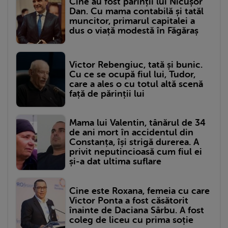
Cine au fost părinții lui Nicușor
Dan. Cu mama contabilă și tatăl
muncitor, primarul capitalei a
dus o viață modestă în Făgăraș
Victor Rebengiuc, tată și bunic.
Cu ce se ocupă fiul lui, Tudor,
care a ales o cu totul altă scenă
față de părinții lui
Mama lui Valentin, tânărul de 34
de ani mort în accidentul din
Constanța, își strigă durerea. A
privit neputincioasă cum fiul ei
și-a dat ultima suflare
Cine este Roxana, femeia cu care
Victor Ponta a fost căsătorit
înainte de Daciana Sârbu. A fost
coleg de liceu cu prima soție