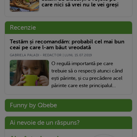
care nici să vrei nu le vei greși
Recenzie
Testăm și recomandăm: probabil cel mai bun
ceai pe care l-am băut vreodată
GABRIELA PALADI - REDACTOR | LUNI, 15.07.2019
O regulă importantă pe care
trebuie să o respecți atunci când
ești părinte, și cu precădere acel
părinte care este principalul...
Funny by Qbebe
Ai nevoie de un răspuns?