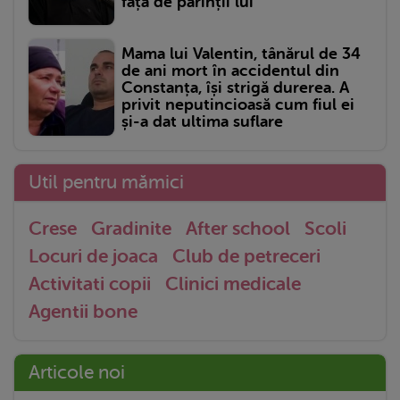
față de părinții lui
Mama lui Valentin, tânărul de 34
de ani mort în accidentul din
Constanța, își strigă durerea. A
privit neputincioasă cum fiul ei
și-a dat ultima suflare
Util pentru mămici
Crese
Gradinite
After school
Scoli
Locuri de joaca
Club de petreceri
Activitati copii
Clinici medicale
Agentii bone
Articole noi