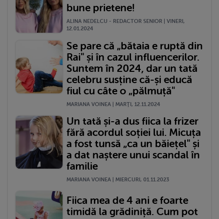
bune prietene!
ALINA NEDELCU - REDACTOR SENIOR | VINERI,
12.01.2024
Se pare că „bătaia e ruptă din
Rai" și în cazul influencerilor.
Suntem în 2024, dar un tată
celebru susține că-și educă
fiul cu câte o „pălmuță"
MARIANA VOINEA | MARŢI, 12.11.2024
Un tată și-a dus fiica la frizer
fără acordul soției lui. Micuța
a fost tunsă „ca un băiețel" și
a dat naștere unui scandal în
familie
MARIANA VOINEA | MIERCURI, 01.11.2023
Fiica mea de 4 ani e foarte
timidă la grădiniță. Cum pot