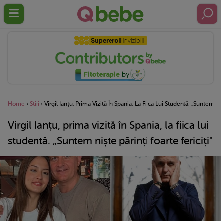
Home
›
Stiri
›
Virgil Ianțu, Prima Vizită În Spania, La Fiica Lui Studentă. „Suntem Niș
Virgil Ianțu, prima vizită în Spania, la fiica lui
studentă. „Suntem niște părinți foarte fericiți"