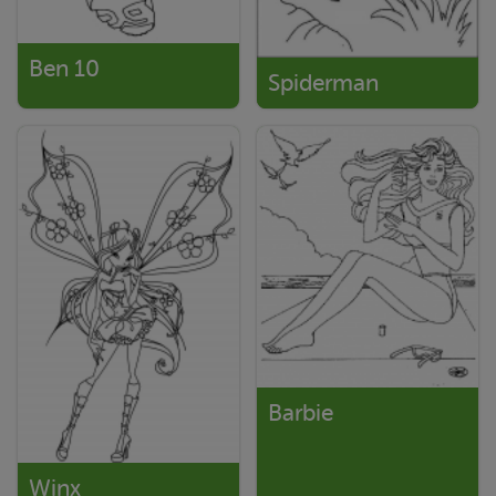
Ben 10
Spiderman
Barbie
Winx