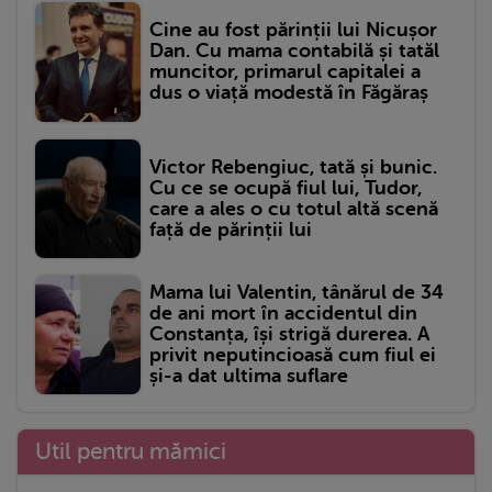
Cine au fost părinții lui Nicușor
Dan. Cu mama contabilă și tatăl
muncitor, primarul capitalei a
dus o viață modestă în Făgăraș
Victor Rebengiuc, tată și bunic.
Cu ce se ocupă fiul lui, Tudor,
care a ales o cu totul altă scenă
față de părinții lui
Mama lui Valentin, tânărul de 34
de ani mort în accidentul din
Constanța, își strigă durerea. A
privit neputincioasă cum fiul ei
și-a dat ultima suflare
Util pentru mămici