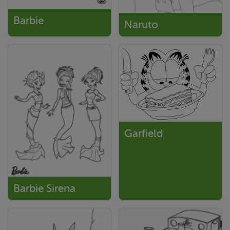
Barbie
Naruto
Garfield
Barbie Sirena