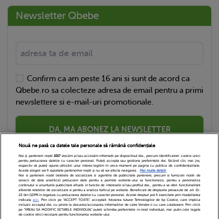
Newsletter Qbebe
Confirm ca am peste 16 ani si sunt de acord ca
Qbebe.ro sa colecteze adresa de email pentru a primi
newslettere si e-mail-uri promotionale.
DA, MA ABONEZ LA NEWSLETTER
Nouă ne pasă ca datele tale personale să rămână confidențiale
Noi și partenerii noștri
1017
stocăm și/sau accesăm informații pe dispozitivul dvs., precum identificatorii cookie unici
pentru prelucrarea datelor cu caracter personal. Puteți accepta sau gestiona preferințele dvs. făcând clic mai jos,
respectiv vă puteți opune utilizării unui interes legitim în orice moment pe pagina cu politica de confidențialitate.
Aceste alegeri vor fi raportate partenerilor noștri și nu vă vor afecta navigarea.
Mai multe detalii
Noi si partenerii nostri (retelele de socializare si agentiile de publicitate partenere, precum si furnizorii nostri de
servicii de date analitice) prelucram date pentru a permite website-ului sa functioneze, pentru a personaliza
continutul si anunturile publicitare afisate in functie de interesele si/sau profilul dvs., pentru a va oferi functionalitati
aferente retelelor de socializare si pentru a analiza traficul pe website. Beneficiati de drepturile prevazute de art. 15-
22 din GDPR in legatura cu prelucrarea datelor cu caracter personal. Aceste drepturi pot fi exercitate prin modalitatea
indicata
aici
. Prin click pe “ACCEPT TOATE”, acceptati folosirea tuturor Tehnologiilor de tip Cookie, care implica
inclusiv acceptul dvs. cu privire la stocarea/accesarea informatiilor de catre Vendor-ii cu care colaboram. Prin click
Echipa Editoriala
Newsletter
Contact
pe “VREAU SA MODIFIC SETARILE INDIVIDUAL” puteti schimba preferintele in mod individual, mai putin cele legate
de cookie strict necesare pentru functionarea website-ului.