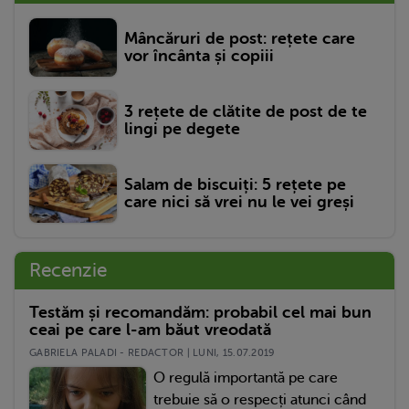
Mâncăruri de post: rețete care
vor încânta și copiii
3 rețete de clătite de post de te
lingi pe degete
Salam de biscuiți: 5 rețete pe
care nici să vrei nu le vei greși
Recenzie
Testăm și recomandăm: probabil cel mai bun
ceai pe care l-am băut vreodată
GABRIELA PALADI - REDACTOR | LUNI, 15.07.2019
O regulă importantă pe care
trebuie să o respecți atunci când