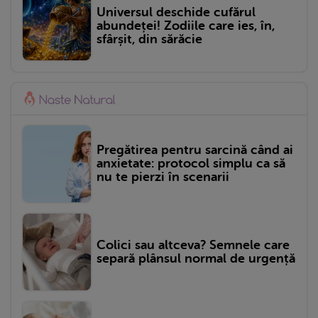
Universul deschide cufărul
abundeței! Zodiile care ies, în,
sfârșit, din sărăcie
Pregătirea pentru sarcină când ai
anxietate: protocol simplu ca să
nu te pierzi în scenarii
Colici sau altceva? Semnele care
separă plânsul normal de urgență