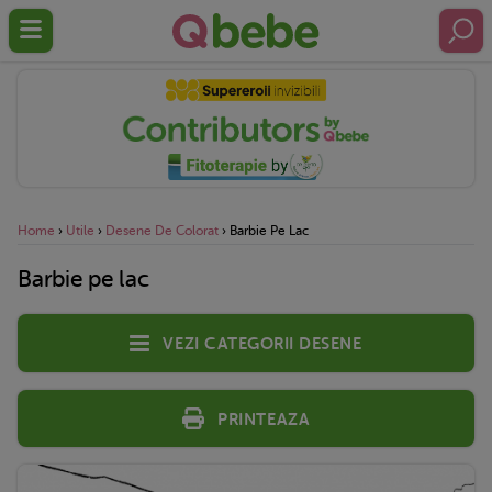
Home
›
Utile
›
Desene De Colorat
›
Barbie Pe Lac
Barbie pe lac
Vezi categorii desene
Printeaza