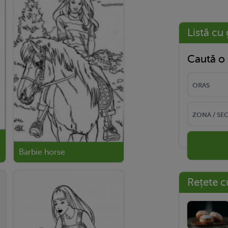
Listă cu 
Caută o 
Barbie horse
Rețete c