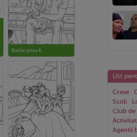
Barbie poza 6
Util pen
Crese
G
Scoli
L
Club de 
Activitat
Agentii