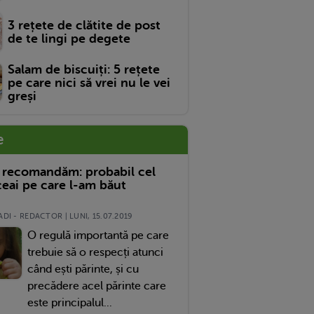
3 rețete de clătite de post
de te lingi pe degete
Salam de biscuiți: 5 rețete
pe care nici să vrei nu le vei
greși
e
 recomandăm: probabil cel
eai pe care l-am băut
DI - REDACTOR | LUNI, 15.07.2019
O regulă importantă pe care
trebuie să o respecți atunci
când ești părinte, și cu
precădere acel părinte care
este principalul...