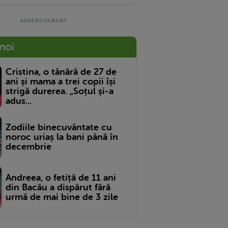
 noi
Cristina, o tânără de 27 de
ani și mama a trei copii își
strigă durerea. „Soțul și-a
adus...
Zodiile binecuvântate cu
noroc uriaș la bani până în
decembrie
Andreea, o fetiță de 11 ani
din Bacău a dispărut fără
urmă de mai bine de 3 zile