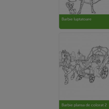
Barbie luptatoare
Barbie plansa de colorat 2