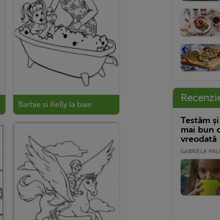
Recenzi
Barbie si Kelly la baie
Testăm și
mai bun c
vreodată
GABRIELA PALA