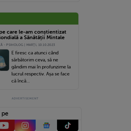
 pe care le-am conștientizat
ondială a Sănătății Mintale
 - PSIHOLOG | MARŢI, 10.10.2023
E firesc ca atunci când
sărbătorim ceva, să ne
gândim mai în profunzime la
lucrul respectiv. Așa se face
că încă...
 pe