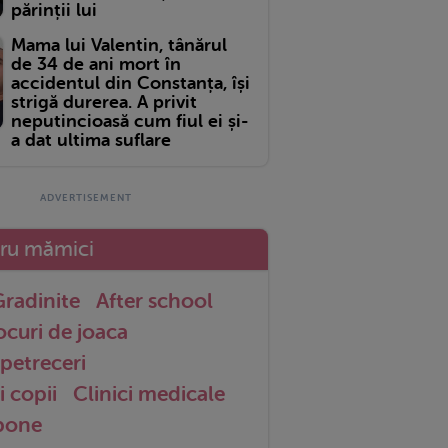
părinții lui
Mama lui Valentin, tânărul
de 34 de ani mort în
accidentul din Constanța, își
strigă durerea. A privit
neputincioasă cum fiul ei și-
a dat ultima suflare
tru mămici
radinite
After school
ocuri de joaca
petreceri
i copii
Clinici medicale
 bone