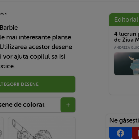
rbie
Editorial
Barbie
4 lucruri
de Ziua M
Utilizarea acestor desene
ANDREEA GUICĂ
 vor ajuta copilul sa isi
stice.
ategorii desene
esene de colorat
+
Ne găsești