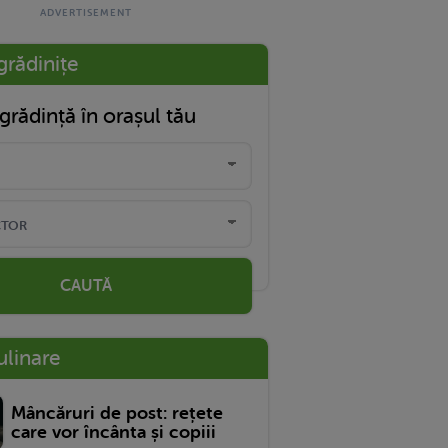
grădinițe
grădință în orașul tău
CAUTĂ
ulinare
Mâncăruri de post: rețete
care vor încânta și copiii