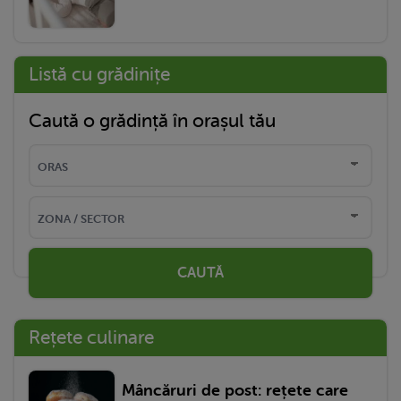
Listă cu grădinițe
Caută o grădință în orașul tău
CAUTĂ
Rețete culinare
Mâncăruri de post: rețete care