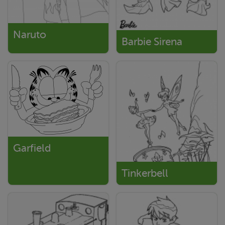
Naruto
Barbie Sirena
Garfield
Tinkerbell