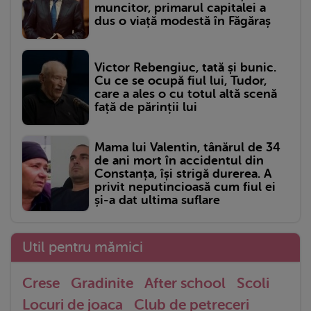
muncitor, primarul capitalei a
dus o viață modestă în Făgăraș
Victor Rebengiuc, tată și bunic.
Cu ce se ocupă fiul lui, Tudor,
care a ales o cu totul altă scenă
față de părinții lui
Mama lui Valentin, tânărul de 34
de ani mort în accidentul din
Constanța, își strigă durerea. A
privit neputincioasă cum fiul ei
și-a dat ultima suflare
Util pentru mămici
Crese
Gradinite
After school
Scoli
Locuri de joaca
Club de petreceri