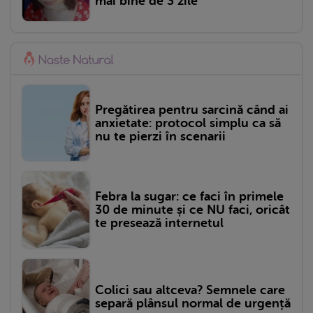
mai bine de 3 zile
Pregătirea pentru sarcină când ai
anxietate: protocol simplu ca să
nu te pierzi în scenarii
Febra la sugar: ce faci în primele
30 de minute și ce NU faci, oricât
te presează internetul
Colici sau altceva? Semnele care
separă plânsul normal de urgență