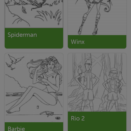
Spiderman
Winx
Rio 2
Barbie