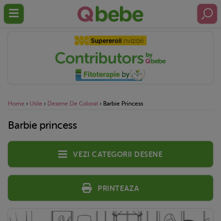
Home
›
Utile
›
Desene De Colorat
›
Barbie Princess
Barbie princess
Vezi categorii desene
Printeaza