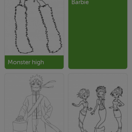
Barbie
Monster high