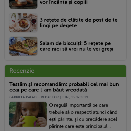
vor încânta și copiii
3 rețete de clătite de post de te
lingi pe degete
Salam de biscuiți: 5 rețete pe
care nici să vrei nu le vei greși
Recenzie
Testăm și recomandăm: probabil cel mai bun
ceai pe care l-am băut vreodată
GABRIELA PALADI - REDACTOR | LUNI, 15.07.2019
O regulă importantă pe care
trebuie să o respecți atunci când
ești părinte, și cu precădere acel
părinte care este principalul...