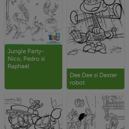
Jungle Party-
Nico, Pedro si
Raphael
Dee Dee si Dexter
robot