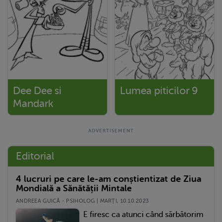
Dee Dee si
Lumea piticilor 9
Mandark
Editorial
4 lucruri pe care le-am conștientizat de Ziua
Mondială a Sănătății Mintale
ANDREEA GUICĂ - PSIHOLOG | MARŢI, 10.10.2023
E firesc ca atunci când sărbătorim