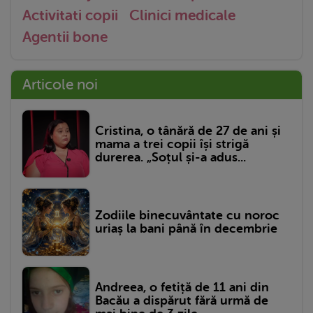
Activitati copii
Clinici medicale
Agentii bone
Articole noi
Cristina, o tânără de 27 de ani și
mama a trei copii își strigă
durerea. „Soțul și-a adus...
Zodiile binecuvântate cu noroc
uriaș la bani până în decembrie
Andreea, o fetiță de 11 ani din
Bacău a dispărut fără urmă de