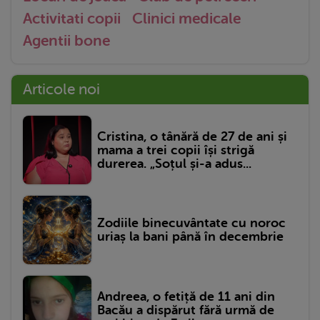
Activitati copii
Clinici medicale
Agentii bone
Articole noi
Cristina, o tânără de 27 de ani și
mama a trei copii își strigă
durerea. „Soțul și-a adus...
Zodiile binecuvântate cu noroc
uriaș la bani până în decembrie
Andreea, o fetiță de 11 ani din
Bacău a dispărut fără urmă de