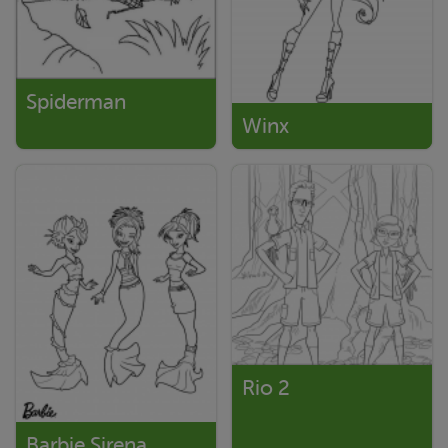
Spiderman
Winx
Rio 2
Barbie Sirena