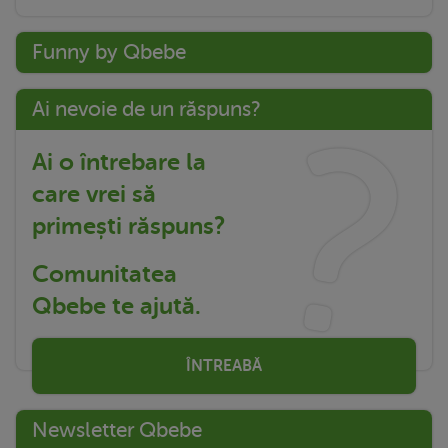
Funny by Qbebe
Ai nevoie de un răspuns?
Ai o întrebare la
care vrei să
primești răspuns?
Comunitatea
Qbebe te ajută.
ÎNTREABĂ
Newsletter Qbebe