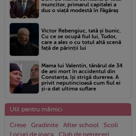
muncitor, primarul capitalei a
dus o viață modestă în Făgăraș
Victor Rebengiuc, tată și bunic.
Cu ce se ocupă fiul lui, Tudor,
care a ales o cu totul altă scenă
față de părinții lui
Mama lui Valentin, tânărul de 34
de ani mort în accidentul din
Constanța, își strigă durerea. A
privit neputincioasă cum fiul ei
și-a dat ultima suflare
Util pentru mămici
Crese
Gradinite
After school
Scoli
Locuri de joaca
Club de petreceri