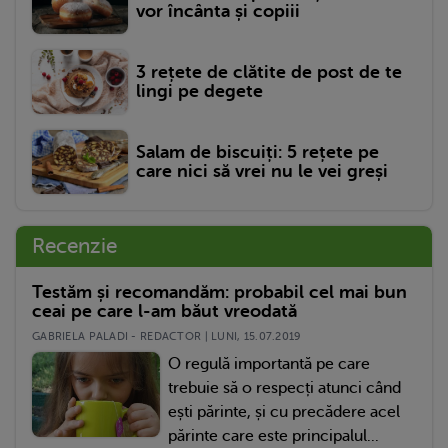
vor încânta și copiii
3 rețete de clătite de post de te
lingi pe degete
Salam de biscuiți: 5 rețete pe
care nici să vrei nu le vei greși
Recenzie
Testăm și recomandăm: probabil cel mai bun
ceai pe care l-am băut vreodată
GABRIELA PALADI - REDACTOR | LUNI, 15.07.2019
O regulă importantă pe care
trebuie să o respecți atunci când
ești părinte, și cu precădere acel
părinte care este principalul...