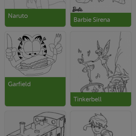
Naruto
Barbie Sirena
Garfield
Tinkerbell