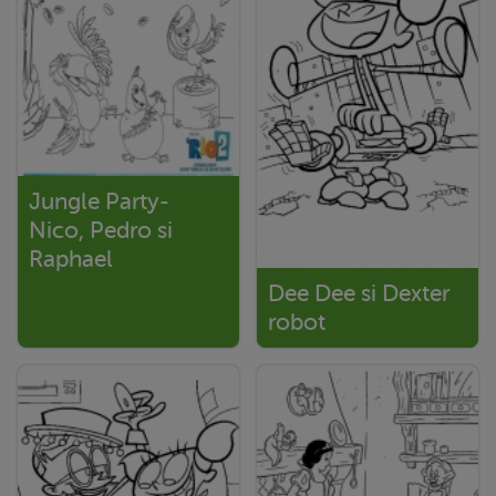
Jungle Party-
Nico, Pedro si
Raphael
Dee Dee si Dexter
robot