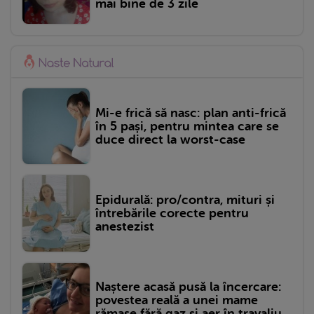
mai bine de 3 zile
Mi-e frică să nasc: plan anti-frică
în 5 pași, pentru mintea care se
duce direct la worst-case
Epidurală: pro/contra, mituri și
întrebările corecte pentru
anestezist
Naștere acasă pusă la încercare:
povestea reală a unei mame
rămase fără gaz și aer în travaliu