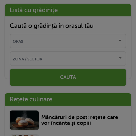
Listă cu grădinițe
Caută o grădință în orașul tău
CAUTĂ
Rețete culinare
Mâncăruri de post: rețete care
vor încânta și copiii