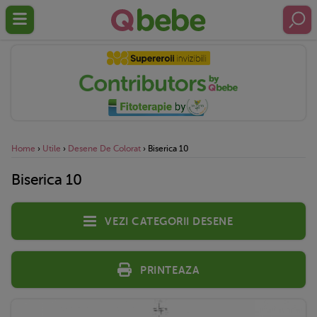
Home
›
Utile
›
Desene De Colorat
›
Biserica 10
Biserica 10
Vezi categorii desene
Printeaza