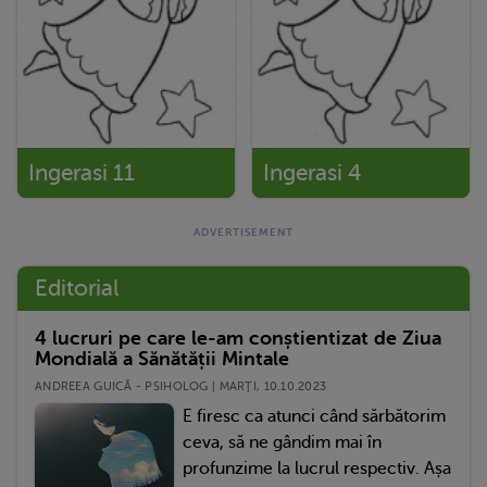
Ingerasi 11
Ingerasi 4
Editorial
4 lucruri pe care le-am conștientizat de Ziua
Mondială a Sănătății Mintale
ANDREEA GUICĂ - PSIHOLOG | MARŢI, 10.10.2023
E firesc ca atunci când sărbătorim
ceva, să ne gândim mai în
profunzime la lucrul respectiv. Așa