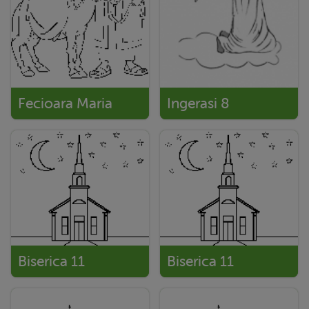
Fecioara Maria
Ingerasi 8
Biserica 11
Biserica 11