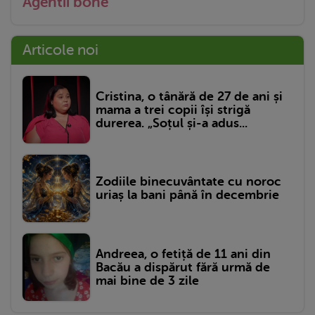
Agentii bone
Articole noi
Cristina, o tânără de 27 de ani și
mama a trei copii își strigă
durerea. „Soțul și-a adus...
Zodiile binecuvântate cu noroc
uriaș la bani până în decembrie
Andreea, o fetiță de 11 ani din
Bacău a dispărut fără urmă de
mai bine de 3 zile