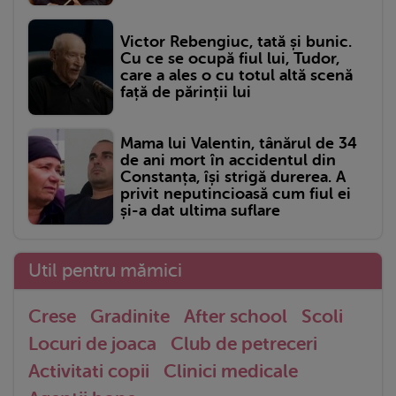
Victor Rebengiuc, tată și bunic.
Cu ce se ocupă fiul lui, Tudor,
care a ales o cu totul altă scenă
față de părinții lui
Mama lui Valentin, tânărul de 34
de ani mort în accidentul din
Constanța, își strigă durerea. A
privit neputincioasă cum fiul ei
și-a dat ultima suflare
Util pentru mămici
Crese
Gradinite
After school
Scoli
Locuri de joaca
Club de petreceri
Activitati copii
Clinici medicale