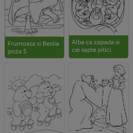
Alba ca zapada si
Frumoasa si Bestia
cei sapte pitici
poza 5