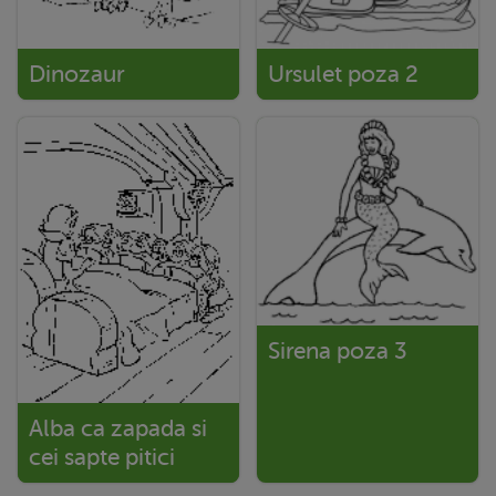
Dinozaur
Ursulet poza 2
Sirena poza 3
Alba ca zapada si
cei sapte pitici