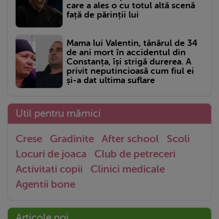
care a ales o cu totul altă scenă
față de părinții lui
Mama lui Valentin, tânărul de 34
de ani mort în accidentul din
Constanța, își strigă durerea. A
privit neputincioasă cum fiul ei
și-a dat ultima suflare
Util pentru mămici
Crese
Gradinite
After school
Scoli
Locuri de joaca
Club de petreceri
Activitati copii
Clinici medicale
Agentii bone
Articole noi