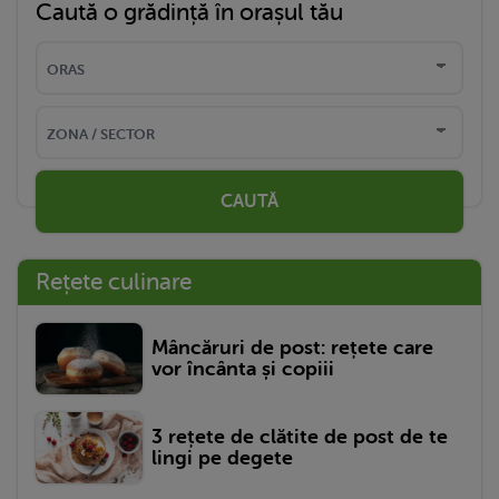
Caută o grădință în orașul tău
CAUTĂ
Rețete culinare
Mâncăruri de post: rețete care
vor încânta și copiii
3 rețete de clătite de post de te
lingi pe degete