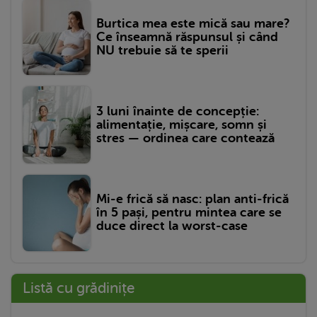
Burtica mea este mică sau mare?
Ce înseamnă răspunsul și când
NU trebuie să te sperii
3 luni înainte de concepție:
alimentație, mișcare, somn și
stres — ordinea care contează
Mi-e frică să nasc: plan anti-frică
în 5 pași, pentru mintea care se
duce direct la worst-case
Listă cu grădinițe