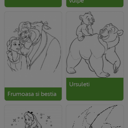
vulpe
Ursuleti
Frumoasa si bestia