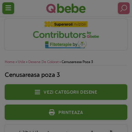
Home
›
Utile
›
Desene De Colorat
›
Cenusareasa Poza 3
Cenusareasa poza 3
Vezi categorii desene
Printeaza