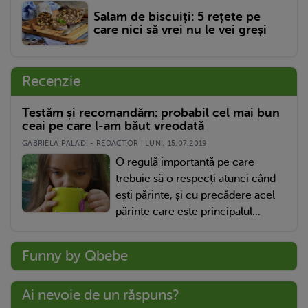
Salam de biscuiți: 5 rețete pe
care nici să vrei nu le vei greși
Recenzie
Testăm și recomandăm: probabil cel mai bun
ceai pe care l-am băut vreodată
GABRIELA PALADI - REDACTOR | LUNI, 15.07.2019
O regulă importantă pe care
trebuie să o respecți atunci când
ești părinte, și cu precădere acel
părinte care este principalul...
Funny by Qbebe
Ai nevoie de un răspuns?