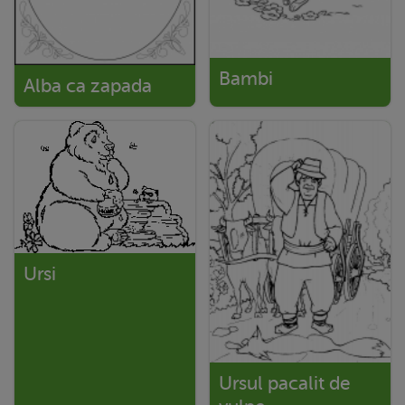
Bambi
Alba ca zapada
Ursi
Ursul pacalit de