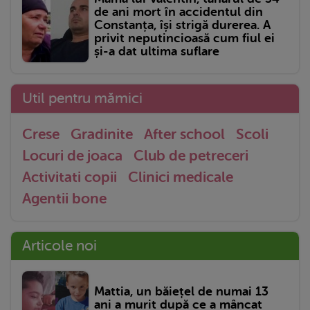
de ani mort în accidentul din
Constanța, își strigă durerea. A
privit neputincioasă cum fiul ei
și-a dat ultima suflare
Util pentru mămici
Crese
Gradinite
After school
Scoli
Locuri de joaca
Club de petreceri
Activitati copii
Clinici medicale
Agentii bone
Articole noi
Mattia, un băiețel de numai 13
ani a murit după ce a mâncat