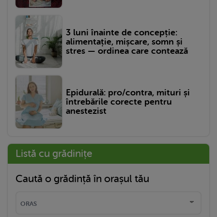
3 luni înainte de concepție:
alimentație, mișcare, somn și
stres — ordinea care contează
Epidurală: pro/contra, mituri și
întrebările corecte pentru
anestezist
Listă cu grădinițe
Caută o grădință în orașul tău