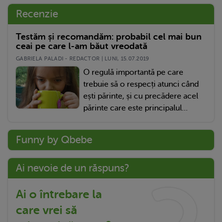
Recenzie
Testăm și recomandăm: probabil cel mai bun
ceai pe care l-am băut vreodată
GABRIELA PALADI - REDACTOR | LUNI, 15.07.2019
O regulă importantă pe care
trebuie să o respecți atunci când
ești părinte, și cu precădere acel
părinte care este principalul...
Funny by Qbebe
Ai nevoie de un răspuns?
Ai o întrebare la
care vrei să