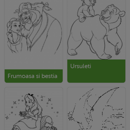
Ursuleti
Frumoasa si bestia