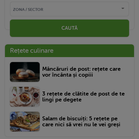
CAUTĂ
Rețete culinare
Mâncăruri de post: rețete care
vor încânta și copiii
3 rețete de clătite de post de te
lingi pe degete
Salam de biscuiți: 5 rețete pe
care nici să vrei nu le vei greși