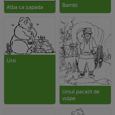
Bambi
Alba ca zapada
Ursi
Ursul pacalit de
vulpe