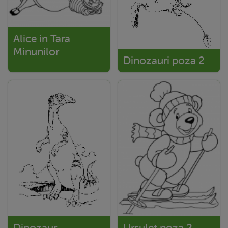
Alice in Tara
Minunilor
Dinozauri poza 2
Dinozaur
Ursulet poza 2