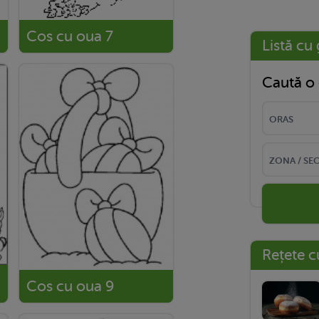
Cos cu oua 7
Listă cu 
Caută o 
Rețete c
Cos cu oua 9