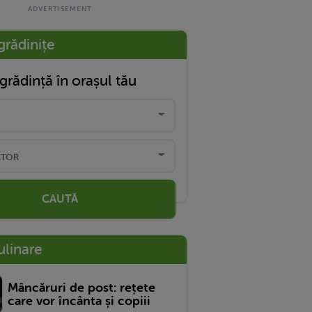
grădinițe
grădință în orașul tău
CAUTĂ
ulinare
Mâncăruri de post: rețete
care vor încânta și copiii