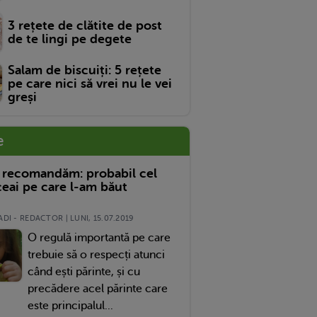
3 rețete de clătite de post
de te lingi pe degete
Salam de biscuiți: 5 rețete
pe care nici să vrei nu le vei
greși
e
 recomandăm: probabil cel
eai pe care l-am băut
DI - REDACTOR | LUNI, 15.07.2019
O regulă importantă pe care
trebuie să o respecți atunci
când ești părinte, și cu
precădere acel părinte care
este principalul...