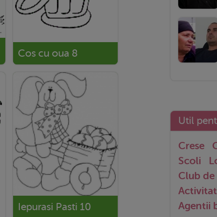
Cos cu oua 8
Util pen
Crese
G
Scoli
L
Club de 
Activitat
Agentii
Iepurasi Pasti 10