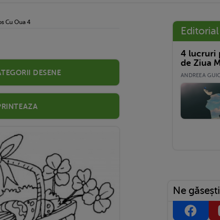
os Cu Oua 4
Editorial
4 lucruri
de Ziua M
ategorii desene
ANDREEA GUICĂ
Printeaza
Ne găsești