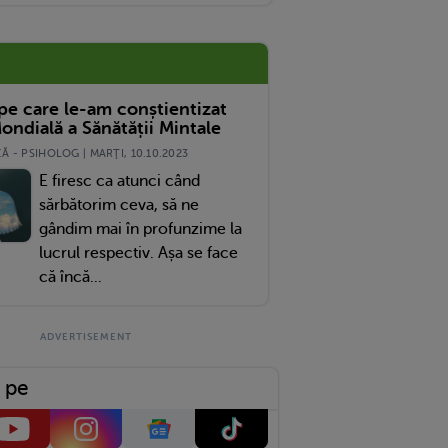
 pe care le-am conștientizat
ondială a Sănătății Mintale
 - PSIHOLOG | MARŢI, 10.10.2023
E firesc ca atunci când
sărbătorim ceva, să ne
gândim mai în profunzime la
lucrul respectiv. Așa se face
că încă...
 pe