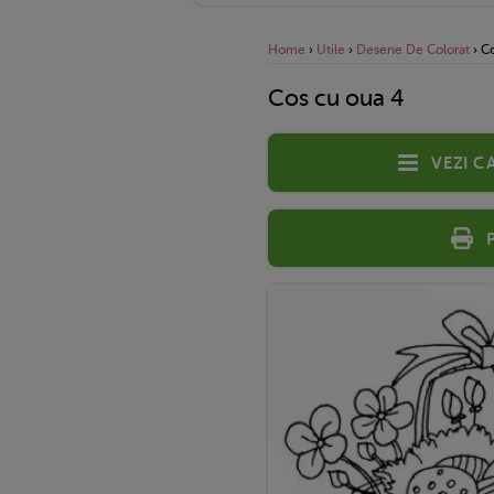
Home
›
Utile
›
Desene De Colorat
›
C
Cos cu oua 4
Vezi c