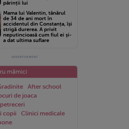
părinții lui
Mama lui Valentin, tânărul
de 34 de ani mort în
accidentul din Constanța, își
strigă durerea. A privit
neputincioasă cum fiul ei și-
a dat ultima suflare
tru mămici
radinite
After school
ocuri de joaca
petreceri
i copii
Clinici medicale
 bone