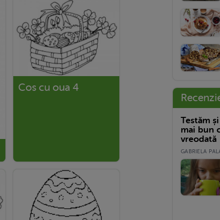
Cos cu oua 4
Recenzi
Testăm și
mai bun c
vreodată
GABRIELA PALA