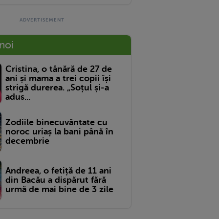
 noi
Cristina, o tânără de 27 de
ani și mama a trei copii își
strigă durerea. „Soțul și-a
adus...
Zodiile binecuvântate cu
noroc uriaș la bani până în
decembrie
Andreea, o fetiță de 11 ani
din Bacău a dispărut fără
urmă de mai bine de 3 zile