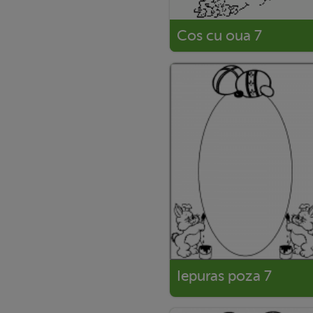
Cos cu oua 7
Iepuras poza 7