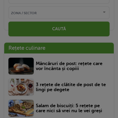
CAUTĂ
Rețete culinare
Mâncăruri de post: rețete care
vor încânta și copiii
3 rețete de clătite de post de te
lingi pe degete
Salam de biscuiți: 5 rețete pe
care nici să vrei nu le vei greși