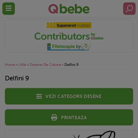
Home
›
Utile
›
Desene De Colorat
›
Delfini 9
Delfini 9
Vezi categorii desene
Printeaza