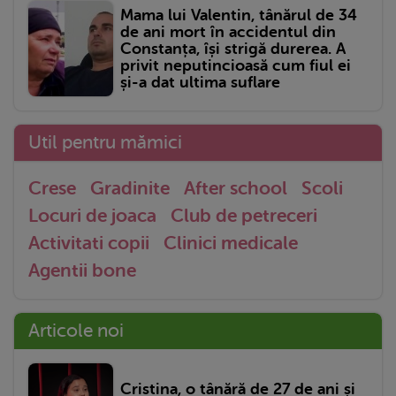
Mama lui Valentin, tânărul de 34
de ani mort în accidentul din
Constanța, își strigă durerea. A
privit neputincioasă cum fiul ei
și-a dat ultima suflare
Util pentru mămici
Crese
Gradinite
After school
Scoli
Locuri de joaca
Club de petreceri
Activitati copii
Clinici medicale
Agentii bone
Articole noi
Cristina, o tânără de 27 de ani și