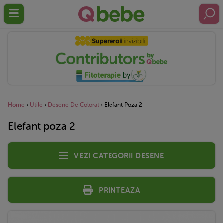
Home
›
Utile
›
Desene De Colorat
›
Elefant Poza 2
Elefant poza 2
Vezi categorii desene
Printeaza