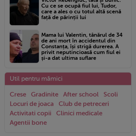
Victor Rebengiuc, tată și bunic.
Cu ce se ocupă fiul lui, Tudor,
care a ales o cu totul altă scenă
față de părinții lui
Mama lui Valentin, tânărul de 34
de ani mort în accidentul din
Constanța, își strigă durerea. A
privit neputincioasă cum fiul ei
și-a dat ultima suflare
Util pentru mămici
Crese
Gradinite
After school
Scoli
Locuri de joaca
Club de petreceri
Activitati copii
Clinici medicale
Agentii bone