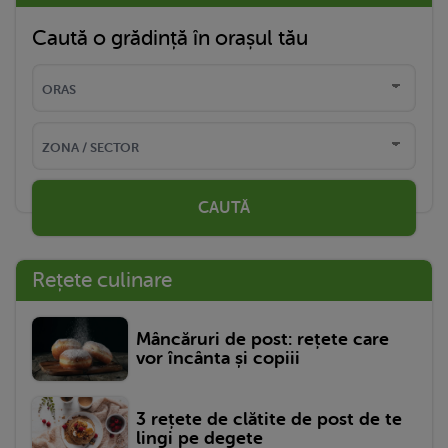
Caută o grădință în orașul tău
CAUTĂ
Rețete culinare
Mâncăruri de post: rețete care
vor încânta și copiii
3 rețete de clătite de post de te
lingi pe degete