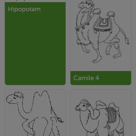
Hipopotam
Camile 4