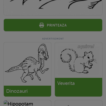
Printeaza
Veverita
Dinozauri