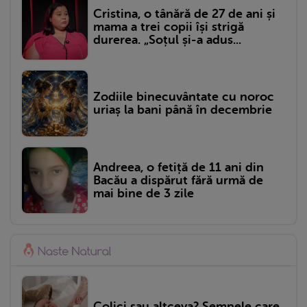
Cristina, o tânără de 27 de ani și
mama a trei copii își strigă
durerea. „Soțul și-a adus...
Zodiile binecuvântate cu noroc
uriaș la bani până în decembrie
Andreea, o fetiță de 11 ani din
Bacău a dispărut fără urmă de
mai bine de 3 zile
Colici sau altceva? Semnele care