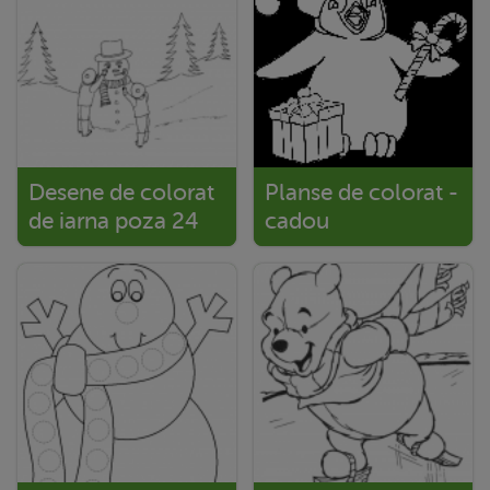
Desene de colorat
Planse de colorat -
de iarna poza 24
cadou