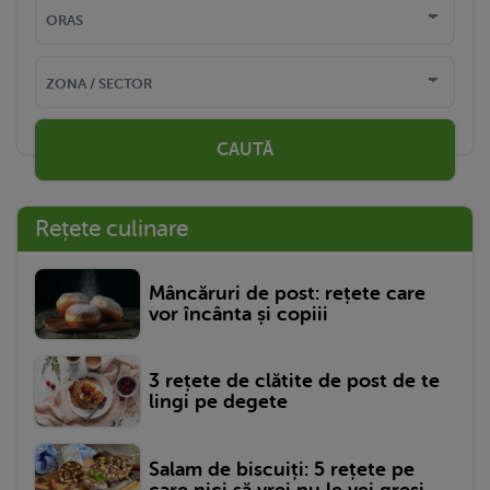
CAUTĂ
Rețete culinare
Mâncăruri de post: rețete care
vor încânta și copiii
3 rețete de clătite de post de te
lingi pe degete
Salam de biscuiți: 5 rețete pe
care nici să vrei nu le vei greși