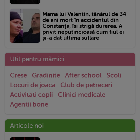
Mama lui Valentin, tânărul de 34
de ani mort în accidentul din
Constanța, își strigă durerea. A
privit neputincioasă cum fiul ei
și-a dat ultima suflare
Util pentru mămici
Crese
Gradinite
After school
Scoli
Locuri de joaca
Club de petreceri
Activitati copii
Clinici medicale
Agentii bone
Articole noi