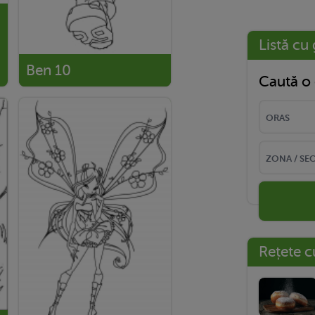
Listă cu 
Ben 10
Caută o 
Rețete c