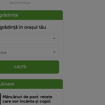
grădinițe
grădință în orașul tău
CAUTĂ
ulinare
Mâncăruri de post: rețete
care vor încânta și copiii