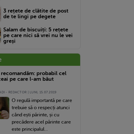
3 rețete de clătite de post
de te lingi pe degete
Salam de biscuiți: 5 rețete
pe care nici să vrei nu le vei
greși
e
 recomandăm: probabil cel
eai pe care l-am băut
DI - REDACTOR | LUNI, 15.07.2019
O regulă importantă pe care
trebuie să o respecți atunci
când ești părinte, și cu
precădere acel părinte care
este principalul...