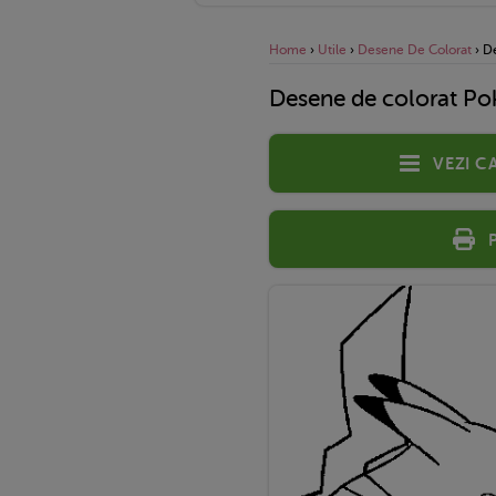
Home
›
Utile
›
Desene De Colorat
›
D
Desene de colorat P
Vezi c