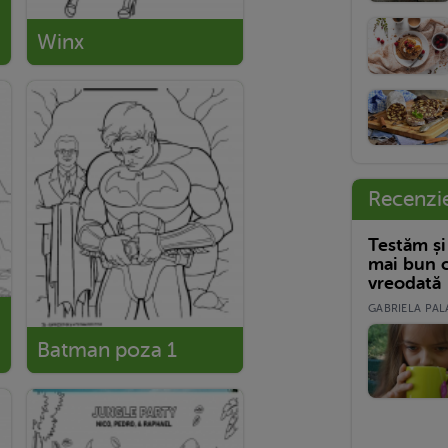
Winx
Recenzi
Testăm și
mai bun c
vreodată
GABRIELA PALA
Batman poza 1