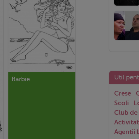
Util pen
Barbie
Crese
G
Scoli
L
Club de 
Activitat
Agentii