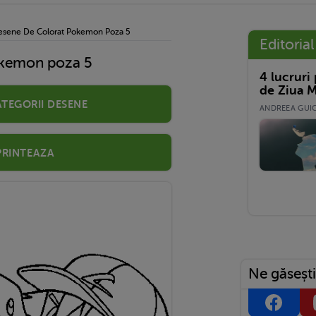
esene De Colorat Pokemon Poza 5
Editorial
okemon poza 5
4 lucruri
de Ziua M
ategorii desene
ANDREEA GUICĂ
Printeaza
Ne găsești