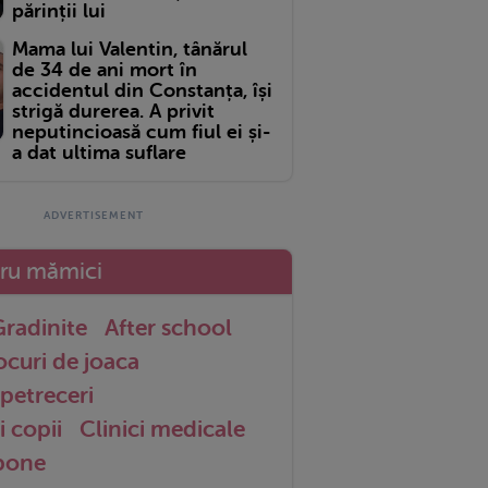
părinții lui
Mama lui Valentin, tânărul
de 34 de ani mort în
accidentul din Constanța, își
strigă durerea. A privit
neputincioasă cum fiul ei și-
a dat ultima suflare
tru mămici
radinite
After school
ocuri de joaca
petreceri
i copii
Clinici medicale
 bone