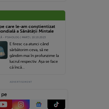
 pe care le-am conștientizat
ondială a Sănătății Mintale
 - PSIHOLOG | MARŢI, 10.10.2023
E firesc ca atunci când
sărbătorim ceva, să ne
gândim mai în profunzime la
lucrul respectiv. Așa se face
că încă...
 pe