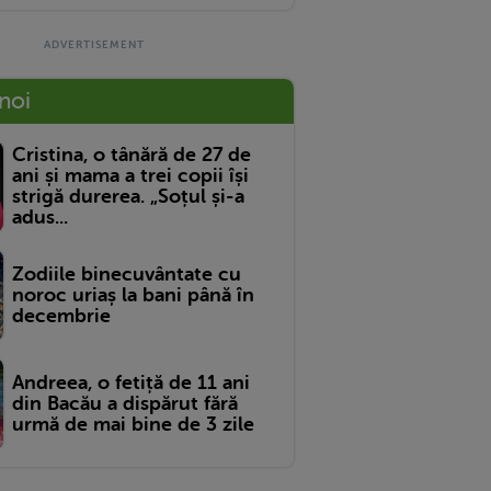
 noi
Cristina, o tânără de 27 de
ani și mama a trei copii își
strigă durerea. „Soțul și-a
adus...
Zodiile binecuvântate cu
noroc uriaș la bani până în
decembrie
Andreea, o fetiță de 11 ani
din Bacău a dispărut fără
urmă de mai bine de 3 zile