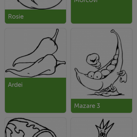
Rosie
Ardei
Mazare 3