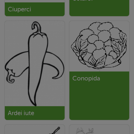
Ciuperci
Conopida
Ardei iute