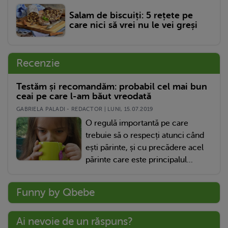
Salam de biscuiți: 5 rețete pe
care nici să vrei nu le vei greși
Recenzie
Testăm și recomandăm: probabil cel mai bun
ceai pe care l-am băut vreodată
GABRIELA PALADI - REDACTOR | LUNI, 15.07.2019
O regulă importantă pe care
trebuie să o respecți atunci când
ești părinte, și cu precădere acel
părinte care este principalul...
Funny by Qbebe
Ai nevoie de un răspuns?