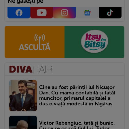
Ne găsești pe
Cine au fost părinții lui Nicușor
Dan. Cu mama contabilă și tatăl
muncitor, primarul capitalei a
dus o viață modestă în Făgăraș
Victor Rebengiuc, tată și bunic.
Cu ce se ocupă fiul lui, Tudor,