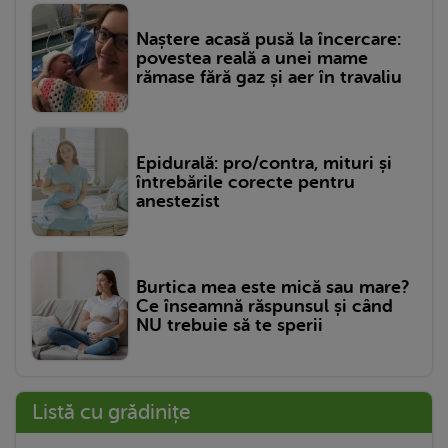
Naștere acasă pusă la încercare:
povestea reală a unei mame
rămase fără gaz și aer în travaliu
Epidurală: pro/contra, mituri și
întrebările corecte pentru
anestezist
Burtica mea este mică sau mare?
Ce înseamnă răspunsul și când
NU trebuie să te sperii
Listă cu grădinițe