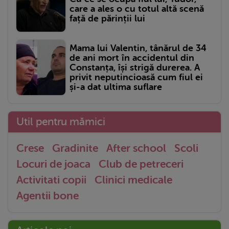
care a ales o cu totul altă scenă
față de părinții lui
Mama lui Valentin, tânărul de 34
de ani mort în accidentul din
Constanța, își strigă durerea. A
privit neputincioasă cum fiul ei
și-a dat ultima suflare
Util pentru mămici
Crese
Gradinite
After school
Scoli
Locuri de joaca
Club de petreceri
Activitati copii
Clinici medicale
Agentii bone