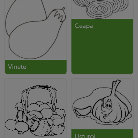
Ceapa
Vinete
Usturoi