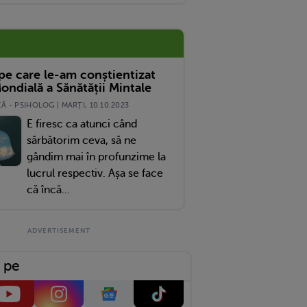
 pe care le-am conștientizat
ondială a Sănătății Mintale
 - PSIHOLOG | MARŢI, 10.10.2023
E firesc ca atunci când
sărbătorim ceva, să ne
gândim mai în profunzime la
lucrul respectiv. Așa se face
că încă...
 pe