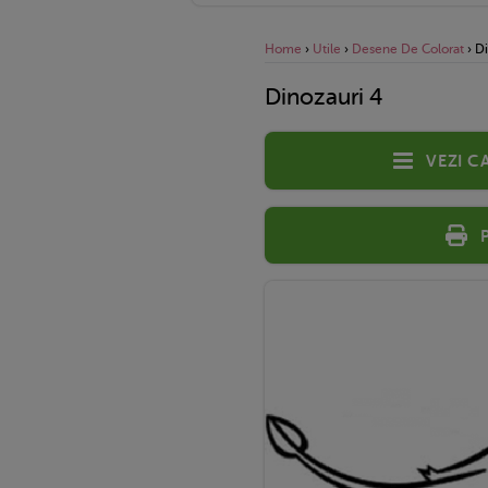
Home
›
Utile
›
Desene De Colorat
›
Di
Dinozauri 4
Vezi c