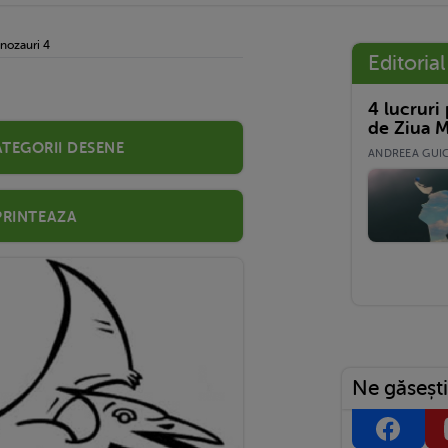
nozauri 4
Editorial
4 lucruri
de Ziua M
ategorii desene
ANDREEA GUICĂ
Printeaza
Ne găsești