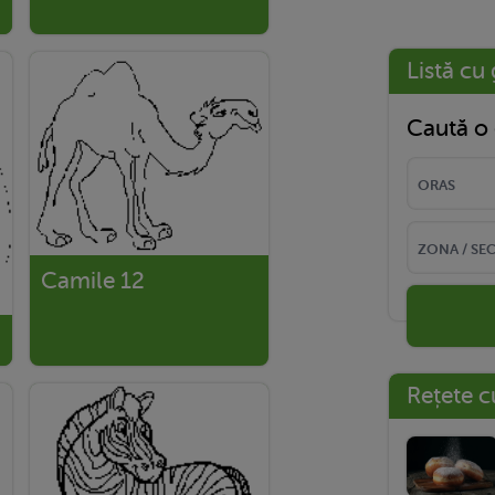
Listă cu 
Caută o 
Camile 12
Rețete c