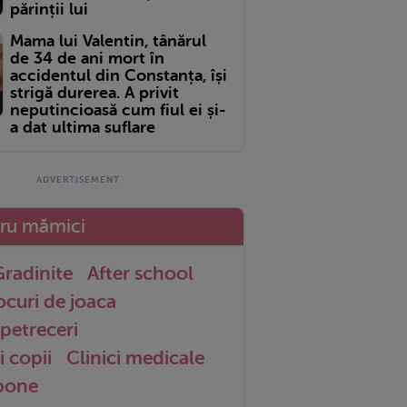
părinții lui
Mama lui Valentin, tânărul
de 34 de ani mort în
accidentul din Constanța, își
strigă durerea. A privit
neputincioasă cum fiul ei și-
a dat ultima suflare
tru mămici
radinite
After school
ocuri de joaca
petreceri
i copii
Clinici medicale
 bone