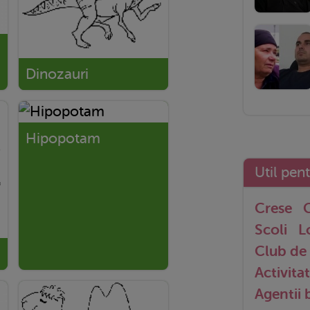
Dinozauri
Hipopotam
Util pen
Crese
G
Scoli
L
Club de 
Activitat
Agentii