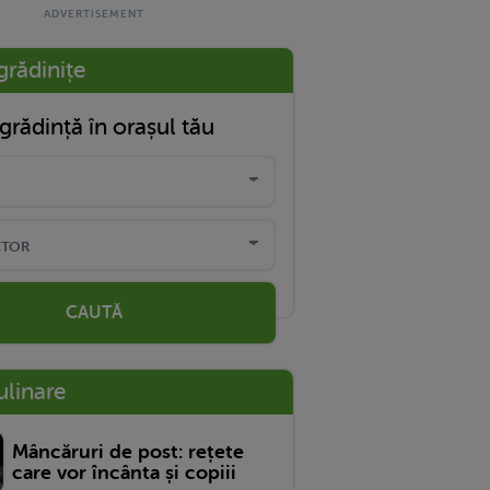
grădinițe
grădință în orașul tău
CAUTĂ
ulinare
Mâncăruri de post: rețete
care vor încânta și copiii