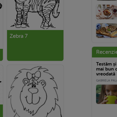
Zebra 7
Recenzi
Testăm și
mai bun c
vreodată
GABRIELA PALA