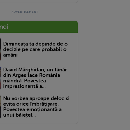
 noi
Dimineața ta depinde de o
decizie pe care probabil o
amâni
David Mărghidan, un tânăr
din Argeș face România
mândră. Povestea
impresionantă a...
Nu vorbea aproape deloc și
evita orice îmbrățișare.
Povestea emoționantă a
unui băiețel...