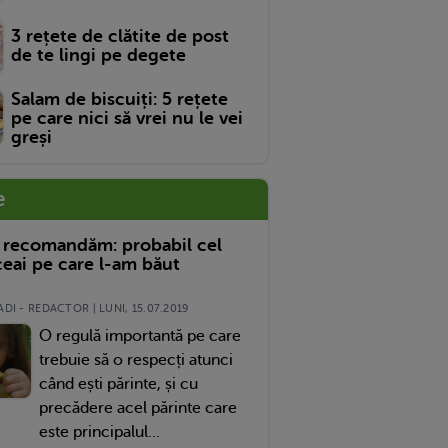
3 rețete de clătite de post
de te lingi pe degete
Salam de biscuiți: 5 rețete
pe care nici să vrei nu le vei
greși
e
 recomandăm: probabil cel
eai pe care l-am băut
DI - REDACTOR | LUNI, 15.07.2019
O regulă importantă pe care
trebuie să o respecți atunci
când ești părinte, și cu
precădere acel părinte care
este principalul...