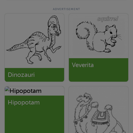
Veverita
Dinozauri
Hipopotam