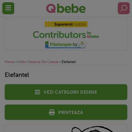
Home
›
Utile
›
Desene De Colorat
›
Elefantel
Elefantel
Vezi categorii desene
Printeaza