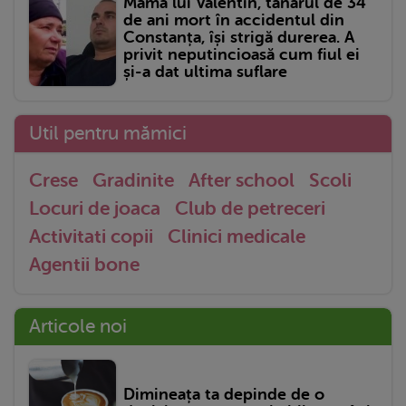
Mama lui Valentin, tânărul de 34
de ani mort în accidentul din
Constanța, își strigă durerea. A
privit neputincioasă cum fiul ei
și-a dat ultima suflare
Util pentru mămici
Crese
Gradinite
After school
Scoli
Locuri de joaca
Club de petreceri
Activitati copii
Clinici medicale
Agentii bone
Articole noi
Dimineața ta depinde de o