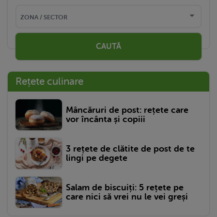
CAUTĂ
Rețete culinare
Mâncăruri de post: rețete care
vor încânta și copiii
3 rețete de clătite de post de te
lingi pe degete
Salam de biscuiți: 5 rețete pe
care nici să vrei nu le vei greși