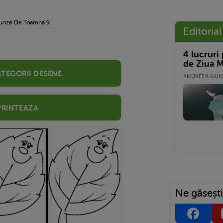
runze De Toamna 9
Editorial
4 lucruri
de Ziua M
ategorii desene
ANDREEA GUICĂ
Printeaza
Ne găsești