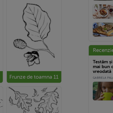
Recenzi
Testăm și
mai bun c
vreodată
Frunze de toamna 11
GABRIELA PALA