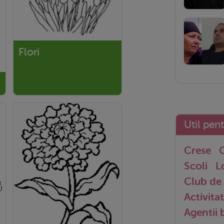
Flori
Util pen
Crese
G
Scoli
L
Club de 
Activitat
Agentii