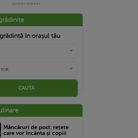
grădinițe
grădință în orașul tău
CAUTĂ
ulinare
Mâncăruri de post: rețete
care vor încânta și copiii