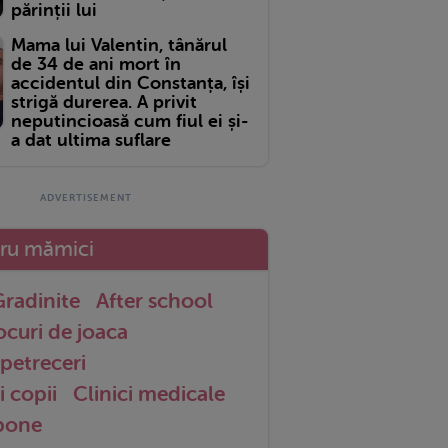
părinții lui
Mama lui Valentin, tânărul
de 34 de ani mort în
accidentul din Constanța, își
strigă durerea. A privit
neputincioasă cum fiul ei și-
a dat ultima suflare
tru mămici
radinite
After school
ocuri de joaca
petreceri
i copii
Clinici medicale
 bone