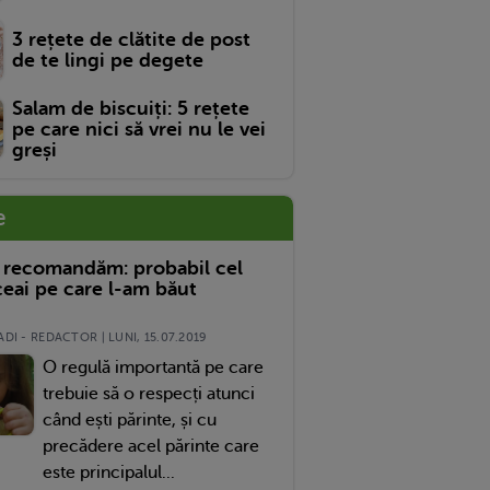
3 rețete de clătite de post
de te lingi pe degete
Salam de biscuiți: 5 rețete
pe care nici să vrei nu le vei
greși
e
 recomandăm: probabil cel
eai pe care l-am băut
DI - REDACTOR | LUNI, 15.07.2019
O regulă importantă pe care
trebuie să o respecți atunci
când ești părinte, și cu
precădere acel părinte care
este principalul...