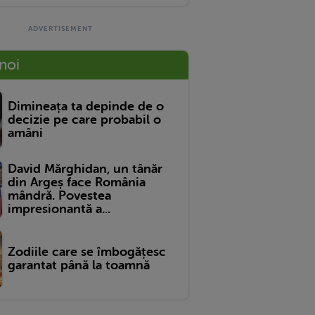
 noi
Dimineața ta depinde de o
decizie pe care probabil o
amâni
David Mărghidan, un tânăr
din Argeș face România
mândră. Povestea
impresionantă a...
Zodiile care se îmbogățesc
garantat până la toamnă