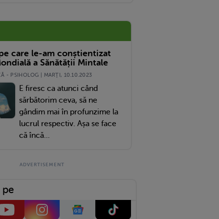
 pe care le-am conștientizat
ondială a Sănătății Mintale
 - PSIHOLOG | MARŢI, 10.10.2023
E firesc ca atunci când
sărbătorim ceva, să ne
gândim mai în profunzime la
lucrul respectiv. Așa se face
că încă...
 pe