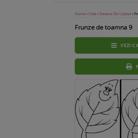
Home
›
Utile
›
Desene De Colorat
›
F
Frunze de toamna 9
Vezi c