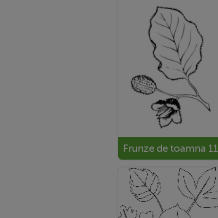
Frunze de toamna 11