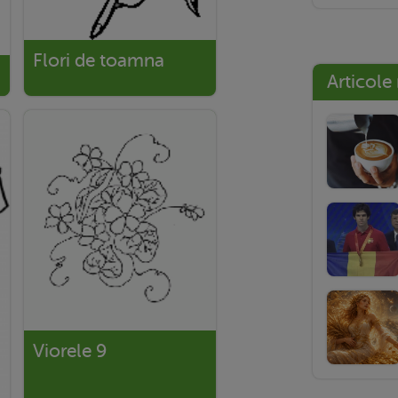
Flori de toamna
Articole
Viorele 9