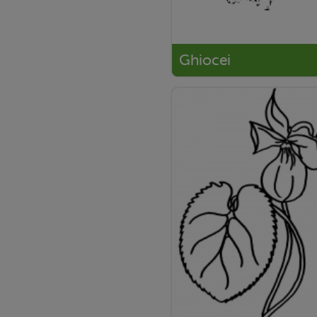
Ghiocei