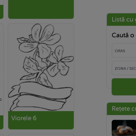
Listă cu 
Caută o 
Rețete c
Viorele 6