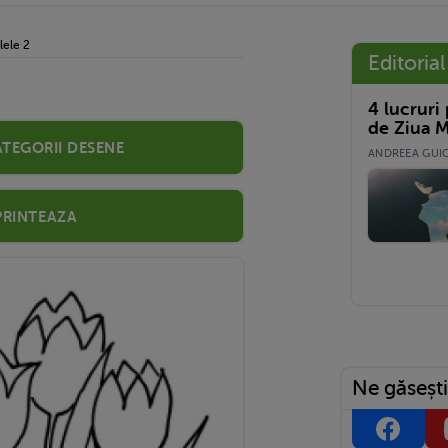
lele 2
Editorial
4 lucruri
de Ziua M
ategorii desene
ANDREEA GUICĂ
Printeaza
Ne găsești