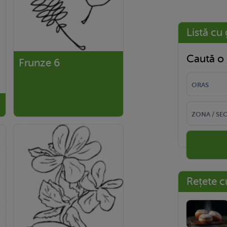
Listă cu 
Caută o 
Frunze 6
Rețete c