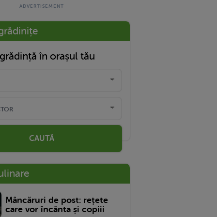
grădinițe
grădință în orașul tău
CAUTĂ
ulinare
Mâncăruri de post: rețete
care vor încânta și copiii