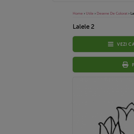
Home
›
Utile
›
Desene De Colorat
›
La
Lalele 2
Vezi c