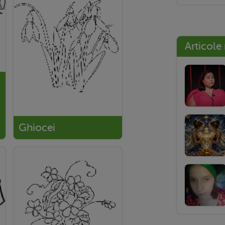
Articole
Ghiocei