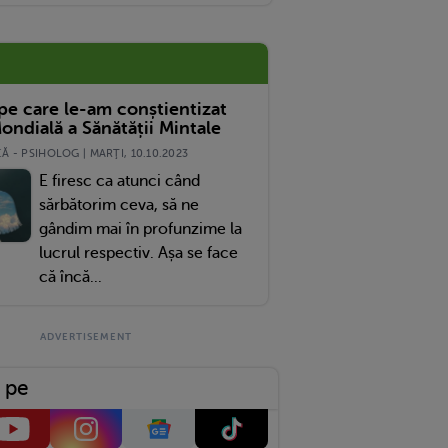
 pe care le-am conștientizat
ondială a Sănătății Mintale
 - PSIHOLOG | MARŢI, 10.10.2023
E firesc ca atunci când
sărbătorim ceva, să ne
gândim mai în profunzime la
lucrul respectiv. Așa se face
că încă...
 pe