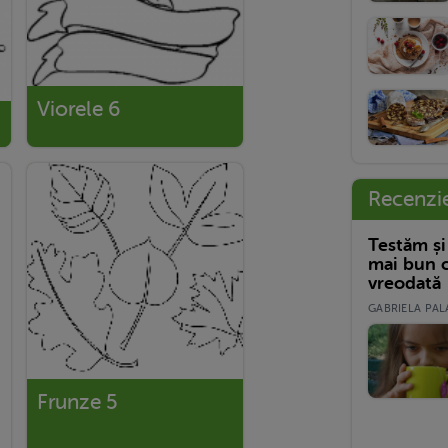
Viorele 6
Recenzi
Testăm și
mai bun c
vreodată
GABRIELA PALA
Frunze 5