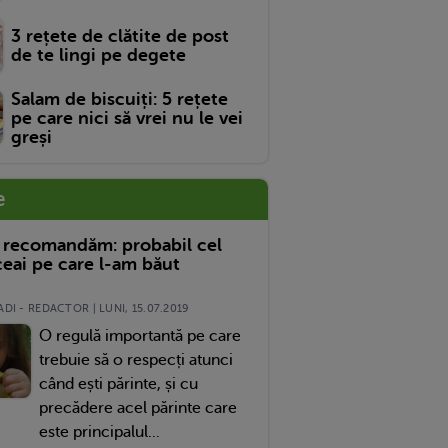
3 rețete de clătite de post
de te lingi pe degete
Salam de biscuiți: 5 rețete
pe care nici să vrei nu le vei
greși
e
 recomandăm: probabil cel
eai pe care l-am băut
DI - REDACTOR | LUNI, 15.07.2019
O regulă importantă pe care
trebuie să o respecți atunci
când ești părinte, și cu
precădere acel părinte care
este principalul...