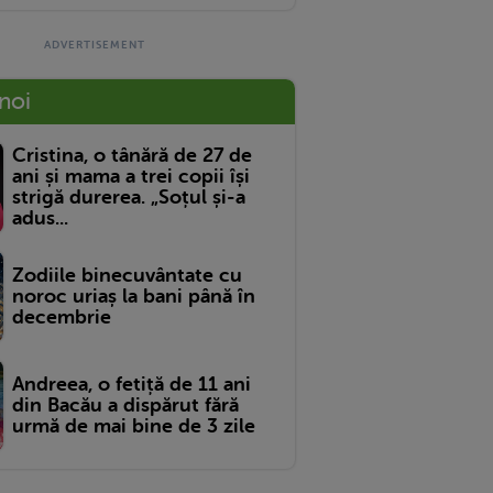
 noi
Cristina, o tânără de 27 de
ani și mama a trei copii își
strigă durerea. „Soțul și-a
adus...
Zodiile binecuvântate cu
noroc uriaș la bani până în
decembrie
Andreea, o fetiță de 11 ani
din Bacău a dispărut fără
urmă de mai bine de 3 zile