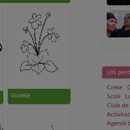
Util pen
Crese
G
Viorele
Scoli
L
Club de 
Activitat
Agentii