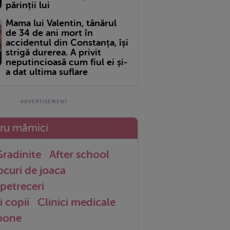
părinții lui
Mama lui Valentin, tânărul
de 34 de ani mort în
accidentul din Constanța, își
strigă durerea. A privit
neputincioasă cum fiul ei și-
a dat ultima suflare
tru mămici
radinite
After school
ocuri de joaca
petreceri
i copii
Clinici medicale
 bone