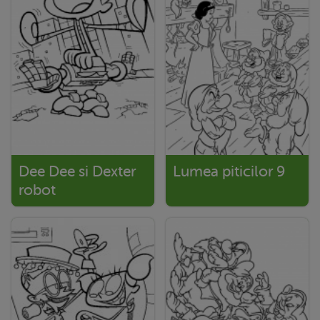
Dee Dee si Dexter
Lumea piticilor 9
robot