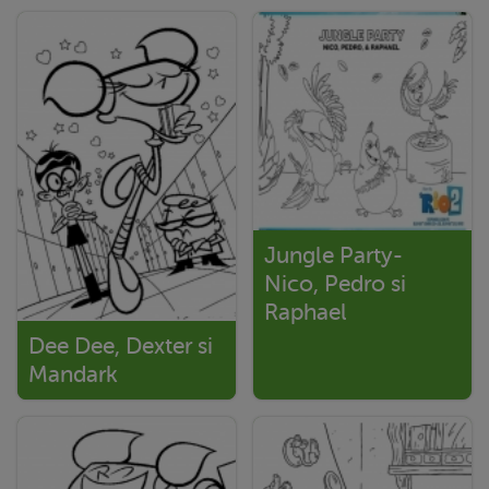
Jungle Party-
Nico, Pedro si
Raphael
Dee Dee, Dexter si
Mandark