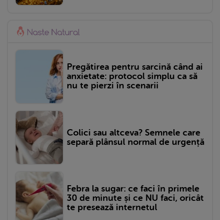
Pregătirea pentru sarcină când ai
anxietate: protocol simplu ca să
nu te pierzi în scenarii
Colici sau altceva? Semnele care
separă plânsul normal de urgență
Febra la sugar: ce faci în primele
30 de minute și ce NU faci, oricât
te presează internetul