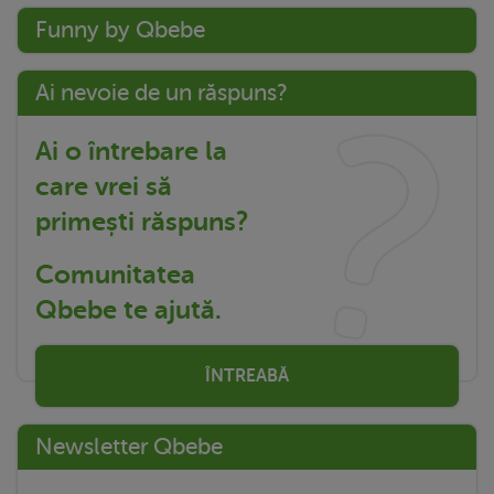
Funny by Qbebe
Ai nevoie de un răspuns?
Ai o întrebare la
care vrei să
primești răspuns?
Comunitatea
Qbebe te ajută.
ÎNTREABĂ
Newsletter Qbebe