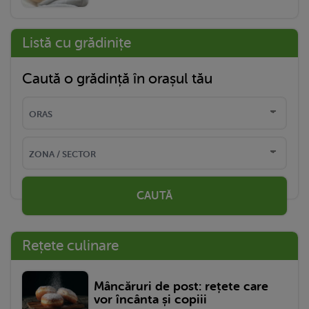
Listă cu grădinițe
Caută o grădință în orașul tău
CAUTĂ
Rețete culinare
Mâncăruri de post: rețete care
vor încânta și copiii