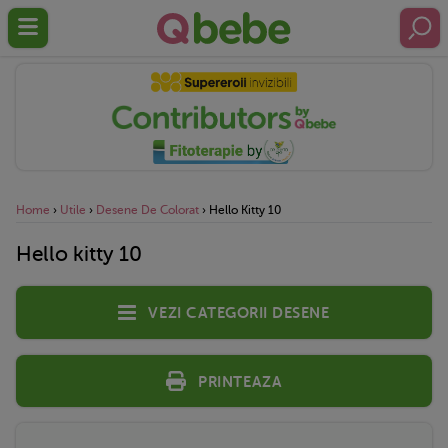
Home
›
Utile
›
Desene De Colorat
›
Hello Kitty 10
Hello kitty 10
Vezi categorii desene
Printeaza