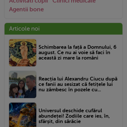
Activitati copii
Clinici medicale
Agentii bone
Articole noi
Schimbarea la față a Domnului, 6
august. Ce nu ai voie să faci în
această zi mare la români
Reacția lui Alexandru Ciucu după
ce fanii au sesizat că fetițele lui
nu zâmbesc în pozele cu...
Universul deschide cufărul
abundeței! Zodiile care ies, în,
sfârșit, din sărăcie