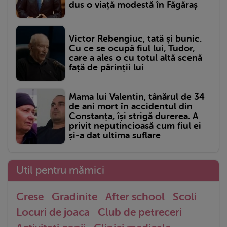
dus o viață modestă în Făgăraș
Victor Rebengiuc, tată și bunic.
Cu ce se ocupă fiul lui, Tudor,
care a ales o cu totul altă scenă
față de părinții lui
Mama lui Valentin, tânărul de 34
de ani mort în accidentul din
Constanța, își strigă durerea. A
privit neputincioasă cum fiul ei
și-a dat ultima suflare
Util pentru mămici
Crese
Gradinite
After school
Scoli
Locuri de joaca
Club de petreceri