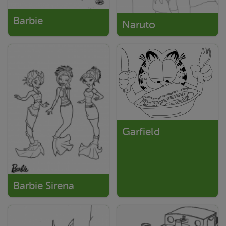
Barbie
Naruto
Garfield
Barbie Sirena