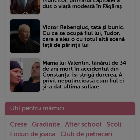
muncitor, primarul capitalei a
dus o viață modestă în Făgăraș
Victor Rebengiuc, tată și bunic.
Cu ce se ocupă fiul lui, Tudor,
care a ales o cu totul altă scenă
față de părinții lui
Mama lui Valentin, tânărul de 34
de ani mort în accidentul din
Constanța, își strigă durerea. A
privit neputincioasă cum fiul ei
și-a dat ultima suflare
Util pentru mămici
Crese
Gradinite
After school
Scoli
Locuri de joaca
Club de petreceri