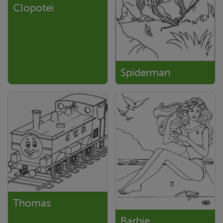
Clopotei
Spiderman
Thomas
Barbie