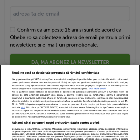
Confirm ca am peste 16 ani si sunt de acord ca
Qbebe.ro sa colecteze adresa de email pentru a primi
newslettere si e-mail-uri promotionale.
DA, MA ABONEZ LA NEWSLETTER
Nouă ne pasă ca datele tale personale să rămână confidențiale
Noi și partenerii noștri
1017
stocăm și/sau accesăm informații pe dispozitivul dvs., precum identificatorii cookie unici
pentru prelucrarea datelor cu caracter personal. Puteți accepta sau gestiona preferințele dvs. făcând clic mai jos,
respectiv vă puteți opune utilizării unui interes legitim în orice moment pe pagina cu politica de confidențialitate.
Aceste alegeri vor fi raportate partenerilor noștri și nu vă vor afecta navigarea.
Mai multe detalii
Noi si partenerii nostri (retelele de socializare si agentiile de publicitate partenere, precum si furnizorii nostri de
servicii de date analitice) prelucram date pentru a permite website-ului sa functioneze, pentru a personaliza
continutul si anunturile publicitare afisate in functie de interesele si/sau profilul dvs., pentru a va oferi functionalitati
aferente retelelor de socializare si pentru a analiza traficul pe website. Beneficiati de drepturile prevazute de art. 15-
22 din GDPR in legatura cu prelucrarea datelor cu caracter personal. Aceste drepturi pot fi exercitate prin modalitatea
indicata
aici
. Prin click pe “ACCEPT TOATE”, acceptati folosirea tuturor Tehnologiilor de tip Cookie, care implica
inclusiv acceptul dvs. cu privire la stocarea/accesarea informatiilor de catre Vendor-ii cu care colaboram. Prin click
Echipa Editoriala
Newsletter
Contact
pe “VREAU SA MODIFIC SETARILE INDIVIDUAL” puteti schimba preferintele in mod individual, mai putin cele legate
de cookie strict necesare pentru functionarea website-ului.
Atât noi, cât și partenerii noștri prelucrăm datele pentru a oferi:
Cariere
Cookies
Politica de confidentialitate
Dezvoltarea și îmbunătățirea serviciilor. Măsurarea performanței reclamelor. Stocarea și/sau accesarea informațiilor
de pe un dispozitiv. Utilizarea profilurilor pentru selectarea conținutului personalizat. Crearea profilurilor de conținut
DivaHair Cosmetics
Despre noi
personalizat. Utilizarea profilurilor pentru selectarea publicității personalizate. Crearea profilurilor pentru publicitate
personalizată. Măsurarea performanței conținutului. Înțelegerea publicului prin statistici sau combinații de date din
surse diferite. Utilizarea de date limitate pentru a selecta publicitatea. Utilizarea datelor limitate pentru a selecta