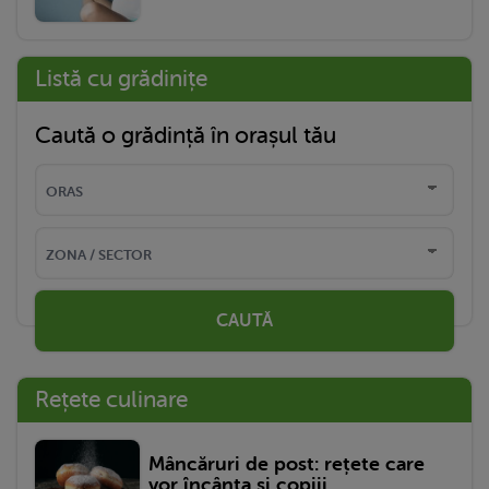
Listă cu grădinițe
Caută o grădință în orașul tău
CAUTĂ
Rețete culinare
Mâncăruri de post: rețete care
vor încânta și copiii