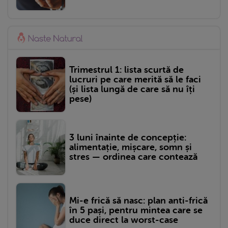
Trimestrul 1: lista scurtă de
lucruri pe care merită să le faci
(și lista lungă de care să nu îți
pese)
3 luni înainte de concepție:
alimentație, mișcare, somn și
stres — ordinea care contează
Mi-e frică să nasc: plan anti-frică
în 5 pași, pentru mintea care se
duce direct la worst-case