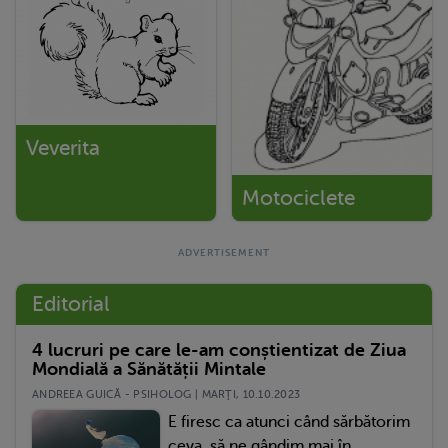
Veverita
Motociclete
Editorial
4 lucruri pe care le-am conștientizat de Ziua
Mondială a Sănătății Mintale
ANDREEA GUICĂ - PSIHOLOG | MARŢI, 10.10.2023
E firesc ca atunci când sărbătorim
ceva, să ne gândim mai în