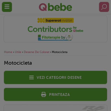
Home
›
Utile
›
Desene De Colorat
›
Motocicleta
Motocicleta
Vezi categorii desene
Printeaza