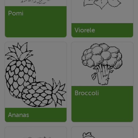
Pomi
Viorele
Broccoli
Ananas