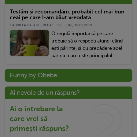
Testăm și recomandăm: probabil cel mai bun
ceai pe care l-am băut vreodată
GABRIELA PALADI - REDACTOR | LUNI, 15.07.2019
O regulă importantă pe care
trebuie să o respecți atunci când
ești părinte, și cu precădere acel
părinte care este principalul...
Funny by Qbebe
Ai nevoie de un răspuns?
Ai o întrebare la
care vrei să
primești răspuns?