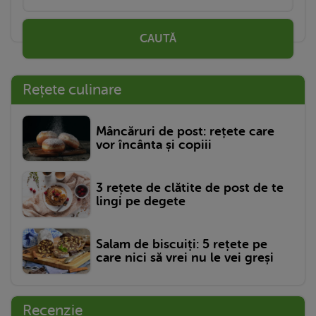
CAUTĂ
Rețete culinare
Mâncăruri de post: rețete care
vor încânta și copiii
3 rețete de clătite de post de te
lingi pe degete
Salam de biscuiți: 5 rețete pe
care nici să vrei nu le vei greși
Recenzie