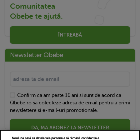
Comunitatea
Qbebe te ajută.
ÎNTREABĂ
Newsletter Qbebe
Confirm ca am peste 16 ani si sunt de acord ca
Qbebe.ro sa colecteze adresa de email pentru a primi
newslettere si e-mail-uri promotionale.
DA, MA ABONEZ LA NEWSLETTER
Nouă ne pasă ca datele tale personale să rămână confidențiale