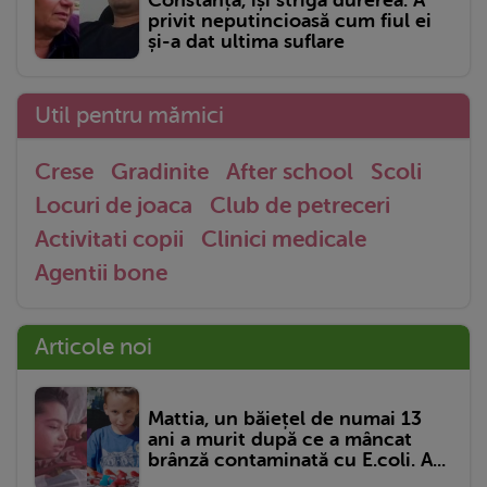
privit neputincioasă cum fiul ei
și-a dat ultima suflare
Util pentru mămici
Crese
Gradinite
After school
Scoli
Locuri de joaca
Club de petreceri
Activitati copii
Clinici medicale
Agentii bone
Articole noi
Mattia, un băiețel de numai 13
ani a murit după ce a mâncat
brânză contaminată cu E.coli. A...