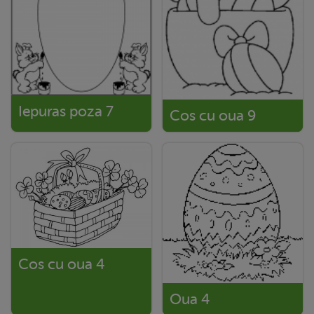
Iepuras poza 7
Cos cu oua 9
Cos cu oua 4
Oua 4