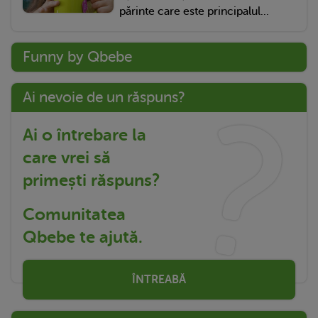
părinte care este principalul...
Funny by Qbebe
Ai nevoie de un răspuns?
Ai o întrebare la
care vrei să
primești răspuns?
Comunitatea
Qbebe te ajută.
ÎNTREABĂ