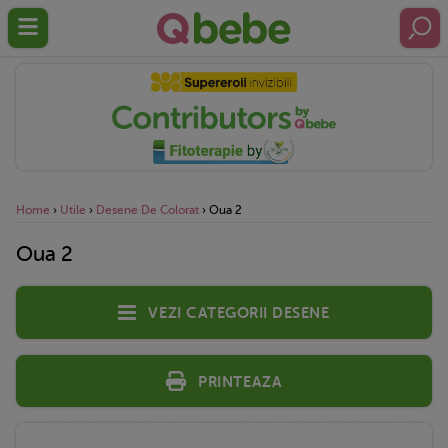
Home
›
Utile
›
Desene De Colorat
›
Oua 2
Oua 2
Vezi categorii desene
Printeaza