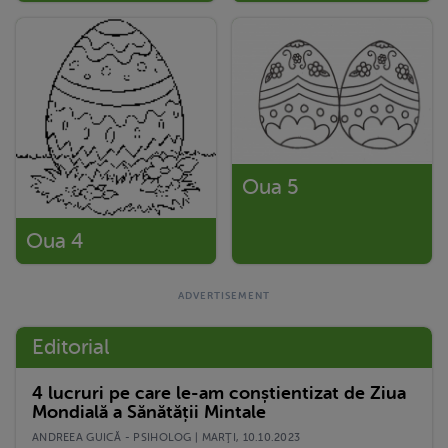
Oua 5
Oua 4
Editorial
4 lucruri pe care le-am conștientizat de Ziua
Mondială a Sănătății Mintale
ANDREEA GUICĂ - PSIHOLOG | MARŢI, 10.10.2023