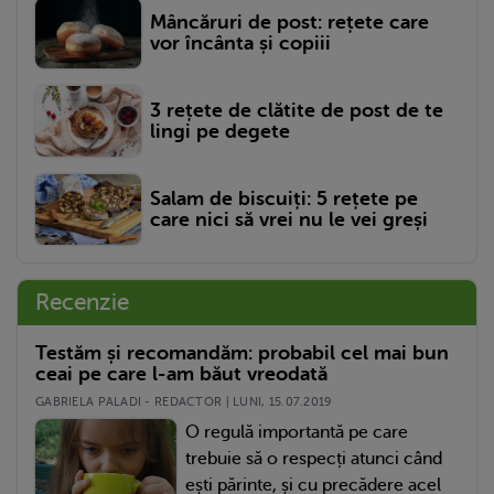
Mâncăruri de post: rețete care
vor încânta și copiii
3 rețete de clătite de post de te
lingi pe degete
Salam de biscuiți: 5 rețete pe
care nici să vrei nu le vei greși
Recenzie
Testăm și recomandăm: probabil cel mai bun
ceai pe care l-am băut vreodată
GABRIELA PALADI - REDACTOR | LUNI, 15.07.2019
O regulă importantă pe care
trebuie să o respecți atunci când
ești părinte, și cu precădere acel