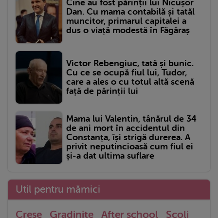
Cine au fost părinții lui Nicușor
Dan. Cu mama contabilă și tatăl
muncitor, primarul capitalei a
dus o viață modestă în Făgăraș
Victor Rebengiuc, tată și bunic.
Cu ce se ocupă fiul lui, Tudor,
care a ales o cu totul altă scenă
față de părinții lui
Mama lui Valentin, tânărul de 34
de ani mort în accidentul din
Constanța, își strigă durerea. A
privit neputincioasă cum fiul ei
și-a dat ultima suflare
Util pentru mămici
Crese
Gradinite
After school
Scoli