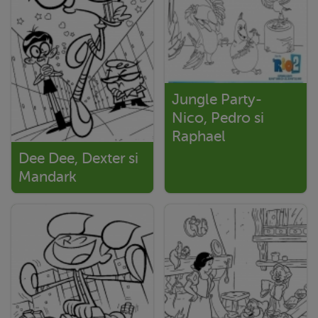
Jungle Party-
Nico, Pedro si
Raphael
Dee Dee, Dexter si
Mandark