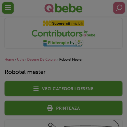
Home
›
Utile
›
Desene De Colorat
›
Robotel Mester
Robotel mester
Vezi categorii desene
Printeaza