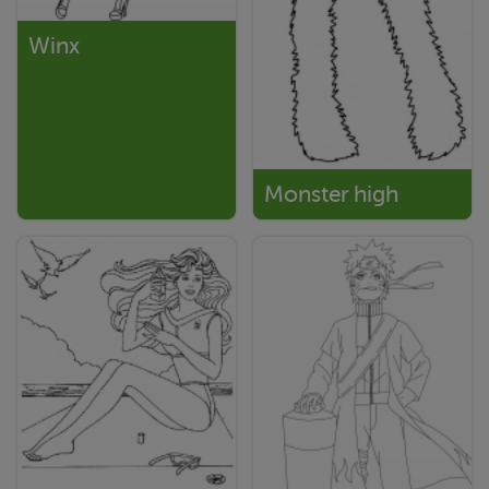
Winx
Monster high