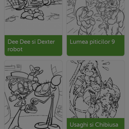
Dee Dee si Dexter
Lumea piticilor 9
robot
Usaghi si Chibiusa