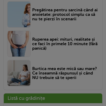
Pregătirea pentru sarcină când ai
anxietate: protocol simplu ca să
nu te pierzi în scenarii
Ruperea apei: mituri, realitate și
ce faci în primele 10 minute (fără
panică)
Burtica mea este mică sau mare?
Ce înseamnă răspunsul și când
NU trebuie să te sperii
Listă cu grădinițe