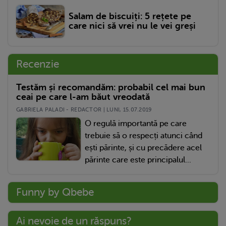
Salam de biscuiți: 5 rețete pe
care nici să vrei nu le vei greși
Recenzie
Testăm și recomandăm: probabil cel mai bun
ceai pe care l-am băut vreodată
GABRIELA PALADI - REDACTOR | LUNI, 15.07.2019
O regulă importantă pe care
trebuie să o respecți atunci când
ești părinte, și cu precădere acel
părinte care este principalul...
Funny by Qbebe
Ai nevoie de un răspuns?