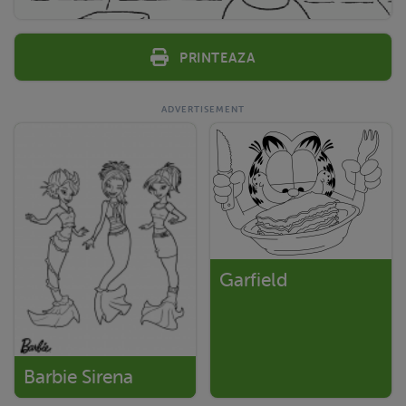
Printeaza
Garfield
Barbie Sirena