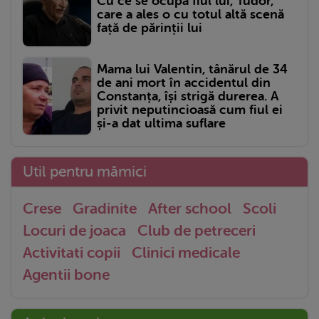
Cu ce se ocupă fiul lui, Tudor,
care a ales o cu totul altă scenă
față de părinții lui
Mama lui Valentin, tânărul de 34
de ani mort în accidentul din
Constanța, își strigă durerea. A
privit neputincioasă cum fiul ei
și-a dat ultima suflare
Util pentru mămici
Crese
Gradinite
After school
Scoli
Locuri de joaca
Club de petreceri
Activitati copii
Clinici medicale
Agentii bone