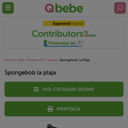
Home
›
Utile
›
Desene De Colorat
›
Spongebob La Plaja
Spongebob la plaja
Vezi categorii desene
Printeaza