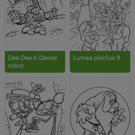
Dee Dee si Dexter
Lumea piticilor 9
robot