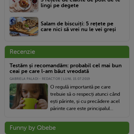
lingi pe degete
Salam de biscuiți: 5 rețete pe
care nici să vrei nu le vei greși
Recenzie
Testăm și recomandăm: probabil cel mai bun
ceai pe care l-am băut vreodată
GABRIELA PALADI - REDACTOR | LUNI, 15.07.2019
O regulă importantă pe care
trebuie să o respecți atunci când
ești părinte, și cu precădere acel
părinte care este principalul...
Funny by Qbebe