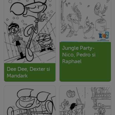
Jungle Party-
Nico, Pedro si
Raphael
Dee Dee, Dexter si
Mandark