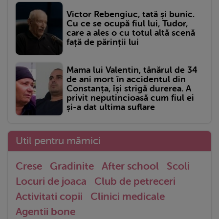
Victor Rebengiuc, tată și bunic.
Cu ce se ocupă fiul lui, Tudor,
care a ales o cu totul altă scenă
față de părinții lui
Mama lui Valentin, tânărul de 34
de ani mort în accidentul din
Constanța, își strigă durerea. A
privit neputincioasă cum fiul ei
și-a dat ultima suflare
Util pentru mămici
Crese
Gradinite
After school
Scoli
Locuri de joaca
Club de petreceri
Activitati copii
Clinici medicale
Agentii bone