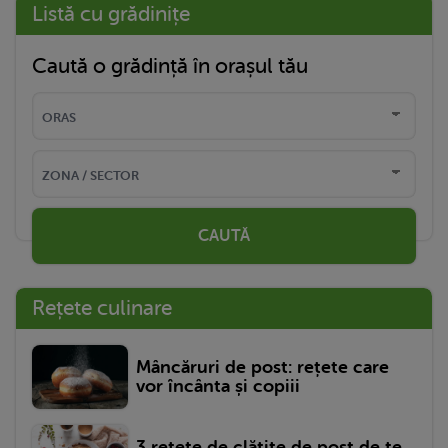
Listă cu grădinițe
Caută o grădință în orașul tău
CAUTĂ
Rețete culinare
Mâncăruri de post: rețete care
vor încânta și copiii
3 rețete de clătite de post de te