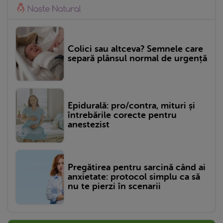
Colici sau altceva? Semnele care
separă plânsul normal de urgență
Epidurală: pro/contra, mituri și
întrebările corecte pentru
anestezist
Pregătirea pentru sarcină când ai
anxietate: protocol simplu ca să
nu te pierzi în scenarii