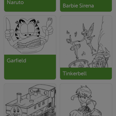
Naruto
Barbie Sirena
Garfield
Tinkerbell