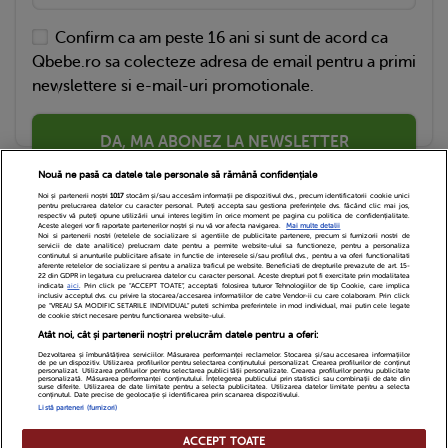
Confirm ca am peste 16 ani si sunt de acord ca
Qbebe.ro sa colecteze adresa de email pentru a primi
newslettere si e-mail-uri promotionale.
DA, MA ABONEZ LA NEWSLETTER
Nouă ne pasă ca datele tale personale să rămână confidențiale
Noi și partenerii noștri
1017
stocăm și/sau accesăm informații pe dispozitivul dvs., precum identificatorii cookie unici
pentru prelucrarea datelor cu caracter personal. Puteți accepta sau gestiona preferințele dvs. făcând clic mai jos,
respectiv vă puteți opune utilizării unui interes legitim în orice moment pe pagina cu politica de confidențialitate.
Aceste alegeri vor fi raportate partenerilor noștri și nu vă vor afecta navigarea.
Mai multe detalii
Noi si partenerii nostri (retelele de socializare si agentiile de publicitate partenere, precum si furnizorii nostri de
servicii de date analitice) prelucram date pentru a permite website-ului sa functioneze, pentru a personaliza
continutul si anunturile publicitare afisate in functie de interesele si/sau profilul dvs., pentru a va oferi functionalitati
aferente retelelor de socializare si pentru a analiza traficul pe website. Beneficiati de drepturile prevazute de art. 15-
22 din GDPR in legatura cu prelucrarea datelor cu caracter personal. Aceste drepturi pot fi exercitate prin modalitatea
indicata
aici
. Prin click pe “ACCEPT TOATE”, acceptati folosirea tuturor Tehnologiilor de tip Cookie, care implica
inclusiv acceptul dvs. cu privire la stocarea/accesarea informatiilor de catre Vendor-ii cu care colaboram. Prin click
Echipa Editoriala
Newsletter
Contact
pe “VREAU SA MODIFIC SETARILE INDIVIDUAL” puteti schimba preferintele in mod individual, mai putin cele legate
de cookie strict necesare pentru functionarea website-ului.
Atât noi, cât și partenerii noștri prelucrăm datele pentru a oferi:
Cariere
Cookies
Politica de confidentialitate
Dezvoltarea și îmbunătățirea serviciilor. Măsurarea performanței reclamelor. Stocarea și/sau accesarea informațiilor
de pe un dispozitiv. Utilizarea profilurilor pentru selectarea conținutului personalizat. Crearea profilurilor de conținut
DivaHair Cosmetics
Despre noi
personalizat. Utilizarea profilurilor pentru selectarea publicității personalizate. Crearea profilurilor pentru publicitate
personalizată. Măsurarea performanței conținutului. Înțelegerea publicului prin statistici sau combinații de date din
surse diferite. Utilizarea de date limitate pentru a selecta publicitatea. Utilizarea datelor limitate pentru a selecta
conținutul. Date precise de geolocație și identificarea prin scanarea dispozitivului.
Termeni si conditii
Setari Cookies
Listă parteneri (furnizori)
ACCEPT TOATE