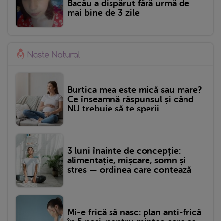
Bacău a dispărut fără urmă de
mai bine de 3 zile
Burtica mea este mică sau mare?
Ce înseamnă răspunsul și când
NU trebuie să te sperii
3 luni înainte de concepție:
alimentație, mișcare, somn și
stres — ordinea care contează
Mi-e frică să nasc: plan anti-frică