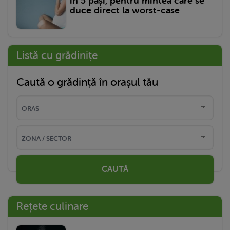
în 5 pași, pentru mintea care se
duce direct la worst-case
Listă cu grădinițe
Caută o grădință în orașul tău
CAUTĂ
Rețete culinare