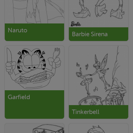
Naruto
Barbie Sirena
Garfield
Tinkerbell