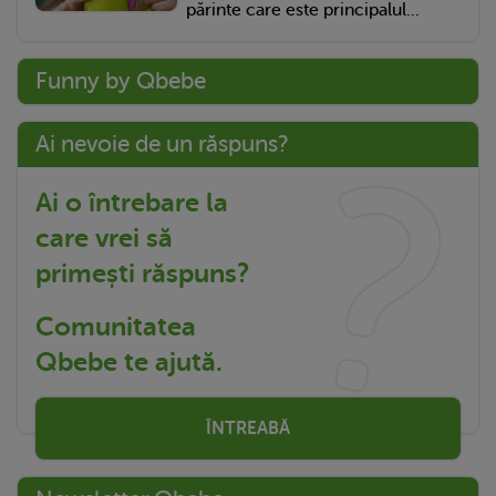
părinte care este principalul...
Funny by Qbebe
Ai nevoie de un răspuns?
Ai o întrebare la
care vrei să
primești răspuns?
Comunitatea
Qbebe te ajută.
ÎNTREABĂ