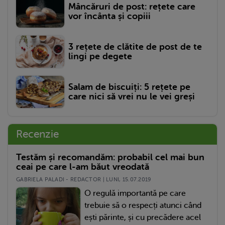
Mâncăruri de post: rețete care
vor încânta și copiii
3 rețete de clătite de post de te
lingi pe degete
Salam de biscuiți: 5 rețete pe
care nici să vrei nu le vei greși
Recenzie
Testăm și recomandăm: probabil cel mai bun
ceai pe care l-am băut vreodată
GABRIELA PALADI - REDACTOR | LUNI, 15.07.2019
O regulă importantă pe care
trebuie să o respecți atunci când
ești părinte, și cu precădere acel