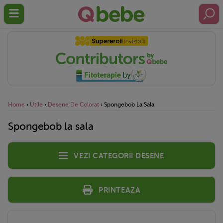
Home
›
Utile
›
Desene De Colorat
›
Spongebob La Sala
Spongebob la sala
Vezi categorii desene
Printeaza