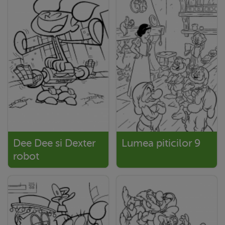
Dee Dee si Dexter
Lumea piticilor 9
robot