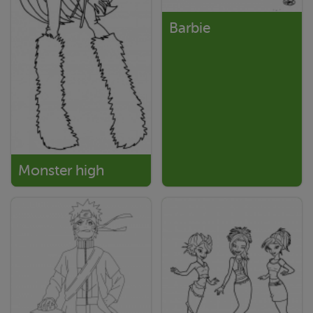
Barbie
Monster high