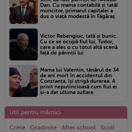
Dan. Cu mama contabilă și tatăl
muncitor, primarul capitalei a
dus o viață modestă în Făgăraș
Victor Rebengiuc, tată și bunic.
Cu ce se ocupă fiul lui, Tudor,
care a ales o cu totul altă scenă
față de părinții lui
Mama lui Valentin, tânărul de 34
de ani mort în accidentul din
Constanța, își strigă durerea. A
privit neputincioasă cum fiul ei
și-a dat ultima suflare
Util pentru mămici
Crese
Gradinite
After school
Scoli