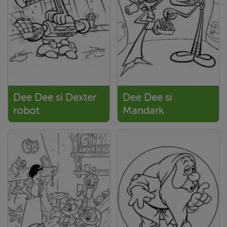
Dee Dee si Dexter
Dee Dee si
robot
Mandark