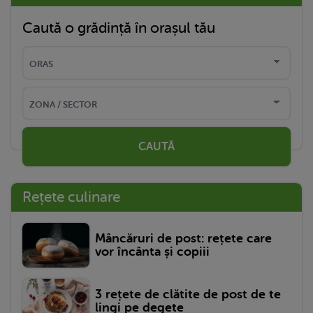
Caută o grădință în orașul tău
CAUTĂ
Rețete culinare
Mâncăruri de post: rețete care
vor încânta și copiii
3 rețete de clătite de post de te
lingi pe degete