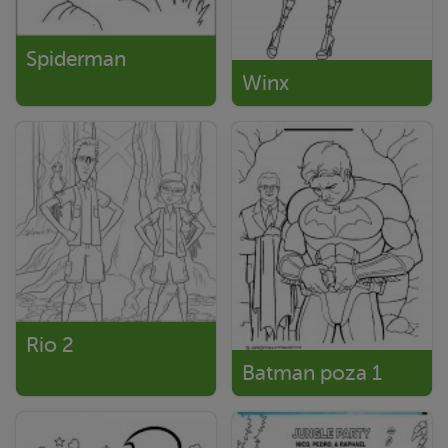
Spiderman
Winx
Rio 2
Batman poza 1