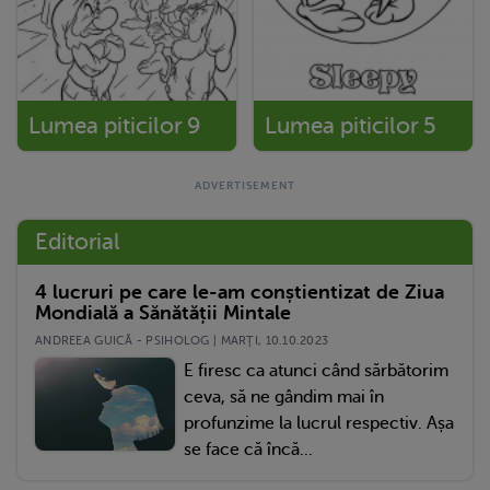
Lumea piticilor 9
Lumea piticilor 5
Editorial
4 lucruri pe care le-am conștientizat de Ziua
Mondială a Sănătății Mintale
ANDREEA GUICĂ - PSIHOLOG | MARŢI, 10.10.2023
E firesc ca atunci când sărbătorim
ceva, să ne gândim mai în
profunzime la lucrul respectiv. Așa
se face că încă...