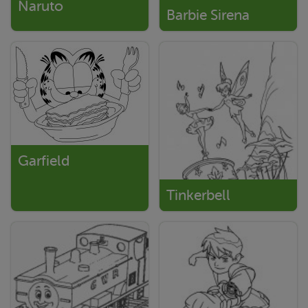
Naruto
Barbie Sirena
Garfield
Tinkerbell