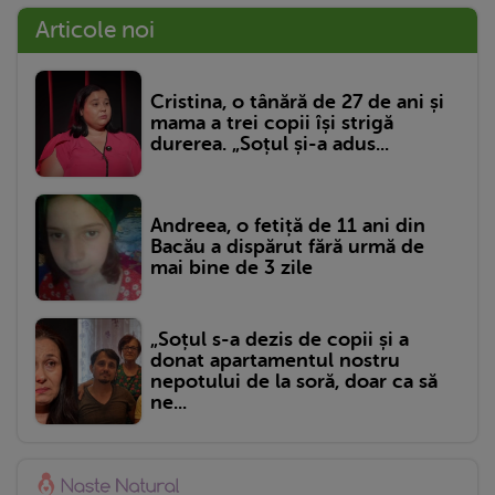
Articole noi
Cristina, o tânără de 27 de ani și
mama a trei copii își strigă
durerea. „Soțul și-a adus...
Andreea, o fetiță de 11 ani din
Bacău a dispărut fără urmă de
mai bine de 3 zile
„Soțul s-a dezis de copii și a
donat apartamentul nostru
nepotului de la soră, doar ca să
ne...