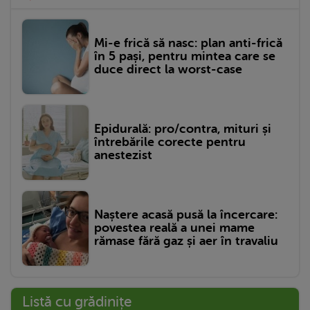
Mi-e frică să nasc: plan anti-frică
în 5 pași, pentru mintea care se
duce direct la worst-case
Epidurală: pro/contra, mituri și
întrebările corecte pentru
anestezist
Naștere acasă pusă la încercare:
povestea reală a unei mame
rămase fără gaz și aer în travaliu
Listă cu grădinițe