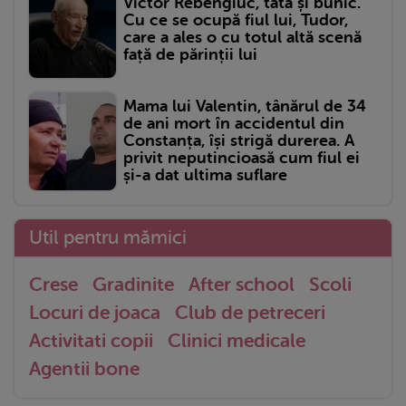
Victor Rebengiuc, tată și bunic.
Cu ce se ocupă fiul lui, Tudor,
care a ales o cu totul altă scenă
față de părinții lui
Mama lui Valentin, tânărul de 34
de ani mort în accidentul din
Constanța, își strigă durerea. A
privit neputincioasă cum fiul ei
și-a dat ultima suflare
Util pentru mămici
Crese
Gradinite
After school
Scoli
Locuri de joaca
Club de petreceri
Activitati copii
Clinici medicale
Agentii bone