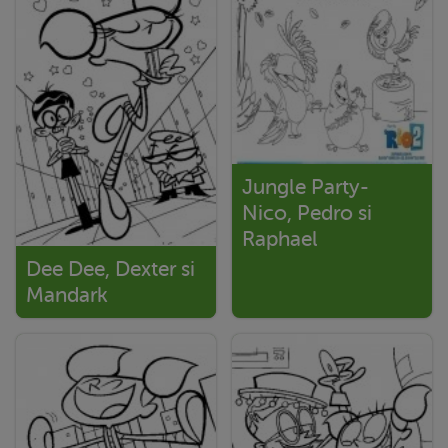
Jungle Party-
Nico, Pedro si
Raphael
Dee Dee, Dexter si
Mandark