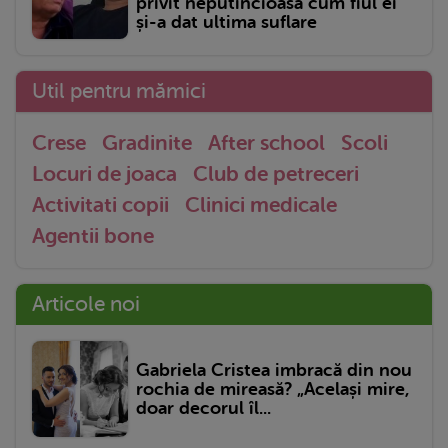
privit neputincioasă cum fiul ei
și-a dat ultima suflare
Util pentru mămici
Crese
Gradinite
After school
Scoli
Locuri de joaca
Club de petreceri
Activitati copii
Clinici medicale
Agentii bone
Articole noi
Gabriela Cristea imbracă din nou
rochia de mireasă? „Același mire,
doar decorul îl...