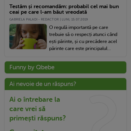
Testăm și recomandăm: probabil cel mai bun
ceai pe care l-am băut vreodată
GABRIELA PALADI - REDACTOR | LUNI, 15.07.2019
O regulă importantă pe care
trebuie să o respecți atunci când
ești părinte, și cu precădere acel
părinte care este principalul...
Funny by Qbebe
Ai nevoie de un răspuns?
Ai o întrebare la
care vrei să
primești răspuns?