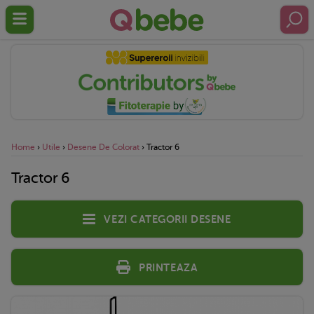
Home
›
Utile
›
Desene De Colorat
›
Tractor 6
Tractor 6
Vezi categorii desene
Printeaza