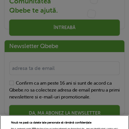
Comunitatea
Qbebe te ajută.
ÎNTREABĂ
Newsletter Qbebe
Confirm ca am peste 16 ani si sunt de acord ca
Qbebe.ro sa colecteze adresa de email pentru a primi
newslettere si e-mail-uri promotionale.
DA, MA ABONEZ LA NEWSLETTER
Nouă ne pasă ca datele tale personale să rămână confidențiale
Noi și partenerii noștri
1019
stocăm și/sau accesăm informații pe dispozitivul dvs., precum identificatorii cookie unici