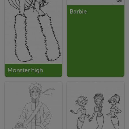
Barbie
Monster high