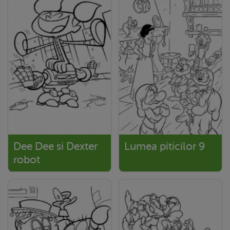
Dee Dee si Dexter
Lumea piticilor 9
robot