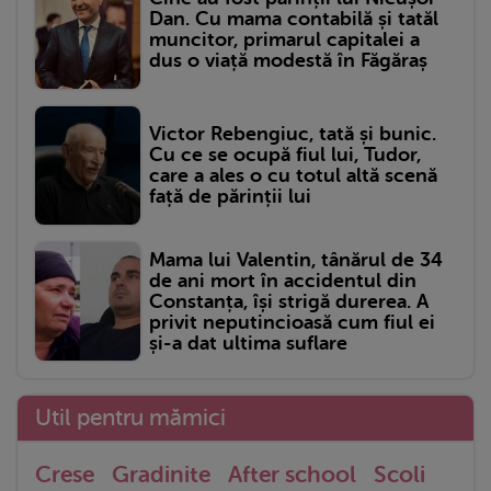
Dan. Cu mama contabilă și tatăl
muncitor, primarul capitalei a
dus o viață modestă în Făgăraș
Victor Rebengiuc, tată și bunic.
Cu ce se ocupă fiul lui, Tudor,
care a ales o cu totul altă scenă
față de părinții lui
Mama lui Valentin, tânărul de 34
de ani mort în accidentul din
Constanța, își strigă durerea. A
privit neputincioasă cum fiul ei
și-a dat ultima suflare
Util pentru mămici
Crese
Gradinite
After school
Scoli