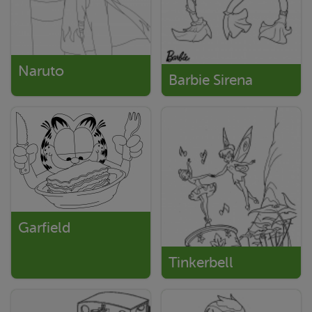
Naruto
Barbie Sirena
Garfield
Tinkerbell