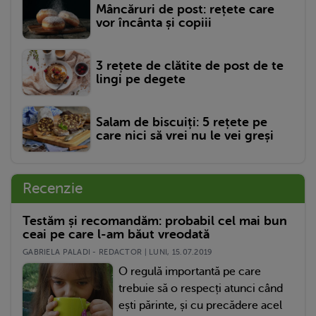
Mâncăruri de post: rețete care
vor încânta și copiii
3 rețete de clătite de post de te
lingi pe degete
Salam de biscuiți: 5 rețete pe
care nici să vrei nu le vei greși
Recenzie
Testăm și recomandăm: probabil cel mai bun
ceai pe care l-am băut vreodată
GABRIELA PALADI - REDACTOR | LUNI, 15.07.2019
O regulă importantă pe care
trebuie să o respecți atunci când
ești părinte, și cu precădere acel