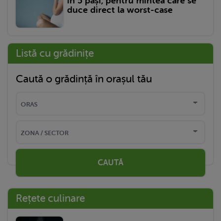
în 5 pași, pentru mintea care se
duce direct la worst-case
Listă cu grădinițe
Caută o grădință în orașul tău
CAUTĂ
Rețete culinare