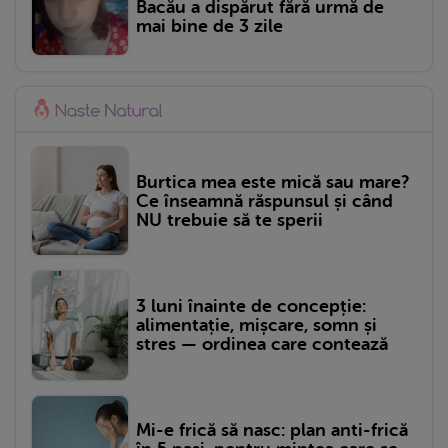
Bacău a dispărut fără urmă de
mai bine de 3 zile
Burtica mea este mică sau mare?
Ce înseamnă răspunsul și când
NU trebuie să te sperii
3 luni înainte de concepție:
alimentație, mișcare, somn și
stres — ordinea care contează
Mi-e frică să nasc: plan anti-frică