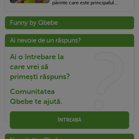
părinte care este principalul...
Funny by Qbebe
Ai nevoie de un răspuns?
Ai o întrebare la
care vrei să
primești răspuns?
Comunitatea
Qbebe te ajută.
ÎNTREABĂ