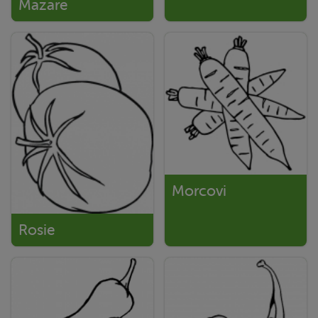
Mazare
Morcovi
Rosie