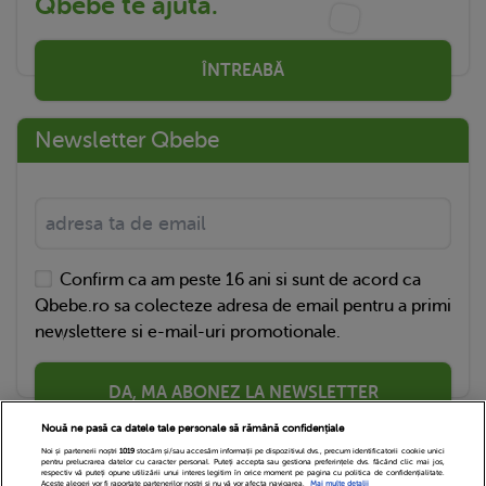
Qbebe te ajută.
ÎNTREABĂ
Newsletter Qbebe
Confirm ca am peste 16 ani si sunt de acord ca
Qbebe.ro sa colecteze adresa de email pentru a primi
newslettere si e-mail-uri promotionale.
DA, MA ABONEZ LA NEWSLETTER
Nouă ne pasă ca datele tale personale să rămână confidențiale
Noi și partenerii noștri
1019
stocăm și/sau accesăm informații pe dispozitivul dvs., precum identificatorii cookie unici
pentru prelucrarea datelor cu caracter personal. Puteți accepta sau gestiona preferințele dvs. făcând clic mai jos,
respectiv vă puteți opune utilizării unui interes legitim în orice moment pe pagina cu politica de confidențialitate.
Aceste alegeri vor fi raportate partenerilor noștri și nu vă vor afecta navigarea.
Mai multe detalii