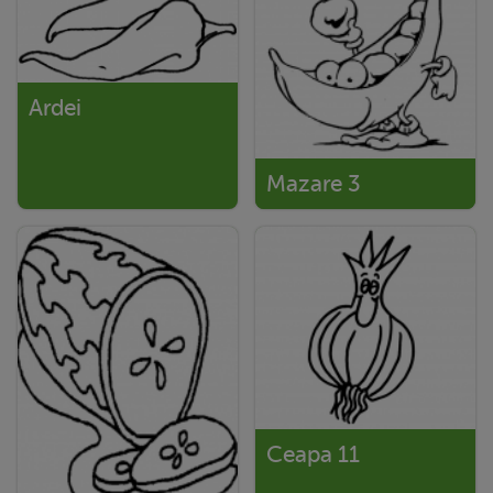
Ardei
Mazare 3
Ceapa 11