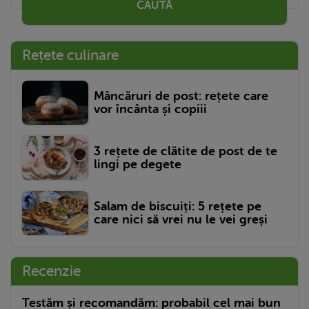
CAUTĂ
Rețete culinare
Mâncăruri de post: rețete care
vor încânta și copiii
3 rețete de clătite de post de te
lingi pe degete
Salam de biscuiți: 5 rețete pe
care nici să vrei nu le vei greși
Recenzie
Testăm și recomandăm: probabil cel mai bun