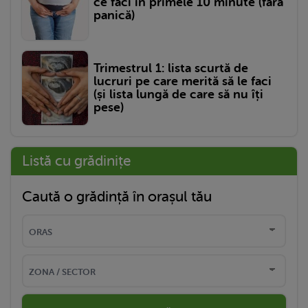
ce faci în primele 10 minute (fără
panică)
Trimestrul 1: lista scurtă de
lucruri pe care merită să le faci
(și lista lungă de care să nu îți
pese)
Listă cu grădinițe
Caută o grădință în orașul tău