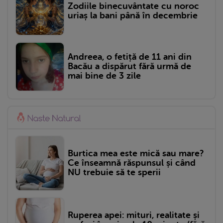
Zodiile binecuvântate cu noroc
uriaș la bani până în decembrie
Andreea, o fetiță de 11 ani din
Bacău a dispărut fără urmă de
mai bine de 3 zile
Burtica mea este mică sau mare?
Ce înseamnă răspunsul și când
NU trebuie să te sperii
Ruperea apei: mituri, realitate și