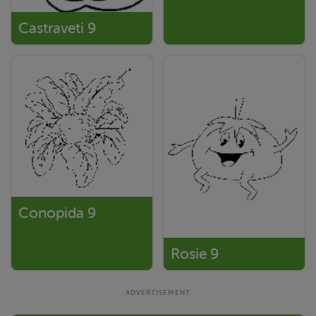
Castraveti 9
Conopida 9
Rosie 9