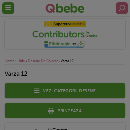
Home
›
Utile
›
Desene De Colorat
›
Varza 12
Varza 12
Vezi categorii desene
Printeaza