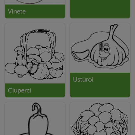
Vinete
Usturoi
Ciuperci