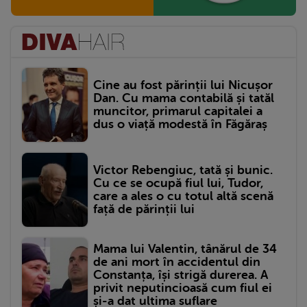
Cine au fost părinții lui Nicușor
Dan. Cu mama contabilă și tatăl
muncitor, primarul capitalei a
dus o viață modestă în Făgăraș
Victor Rebengiuc, tată și bunic.
Cu ce se ocupă fiul lui, Tudor,
care a ales o cu totul altă scenă
față de părinții lui
Mama lui Valentin, tânărul de 34
de ani mort în accidentul din
Constanța, își strigă durerea. A
privit neputincioasă cum fiul ei
și-a dat ultima suflare