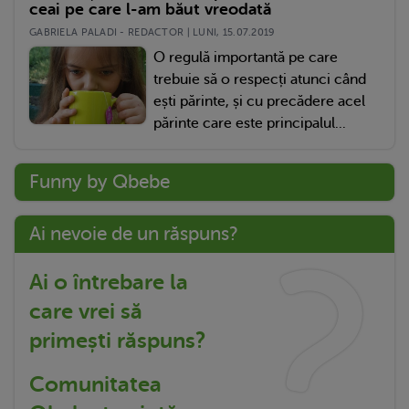
ceai pe care l-am băut vreodată
GABRIELA PALADI - REDACTOR | LUNI, 15.07.2019
O regulă importantă pe care
trebuie să o respecți atunci când
ești părinte, și cu precădere acel
părinte care este principalul...
Funny by Qbebe
Ai nevoie de un răspuns?
Ai o întrebare la
care vrei să
primești răspuns?
Comunitatea