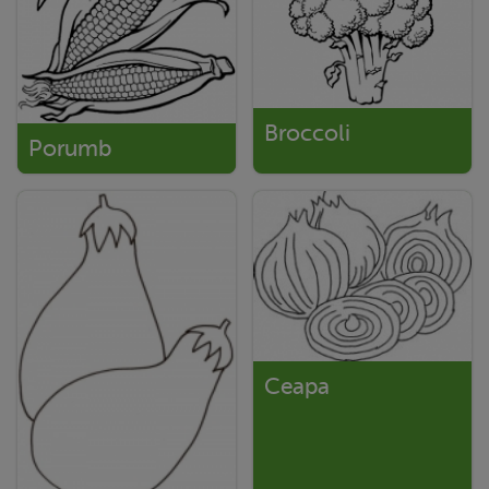
Broccoli
Porumb
Ceapa