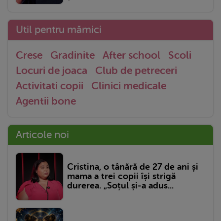
Util pentru mămici
Crese
Gradinite
After school
Scoli
Locuri de joaca
Club de petreceri
Activitati copii
Clinici medicale
Agentii bone
Articole noi
Cristina, o tânără de 27 de ani și
mama a trei copii își strigă
durerea. „Soțul și-a adus...