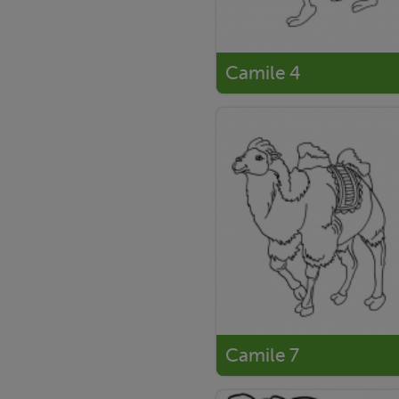
Camile 4
Camile 7