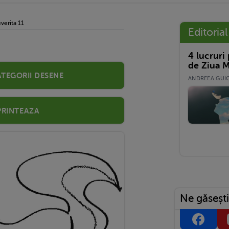
verita 11
Editorial
4 lucruri
de Ziua M
ategorii desene
ANDREEA GUICĂ
Printeaza
Ne găsești