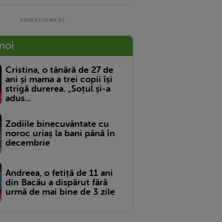
 noi
Cristina, o tânără de 27 de
ani și mama a trei copii își
strigă durerea. „Soțul și-a
adus...
Zodiile binecuvântate cu
noroc uriaș la bani până în
decembrie
Andreea, o fetiță de 11 ani
din Bacău a dispărut fără
urmă de mai bine de 3 zile