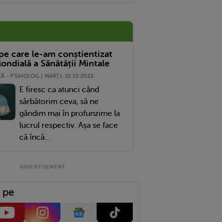
 pe care le-am conștientizat
ondială a Sănătății Mintale
 - PSIHOLOG | MARŢI, 10.10.2023
E firesc ca atunci când
sărbătorim ceva, să ne
gândim mai în profunzime la
lucrul respectiv. Așa se face
că încă...
 pe