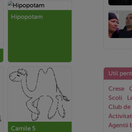
Hipopotam
Util pen
Crese
G
Scoli
L
Club de 
Activitat
Agentii
Camile 5