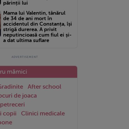
părinții lui
Mama lui Valentin, tânărul
de 34 de ani mort în
accidentul din Constanța, își
strigă durerea. A privit
neputincioasă cum fiul ei și-
a dat ultima suflare
tru mămici
radinite
After school
ocuri de joaca
petreceri
i copii
Clinici medicale
 bone