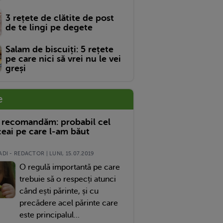
3 rețete de clătite de post
de te lingi pe degete
Salam de biscuiți: 5 rețete
pe care nici să vrei nu le vei
greși
e
 recomandăm: probabil cel
eai pe care l-am băut
DI - REDACTOR | LUNI, 15.07.2019
O regulă importantă pe care
trebuie să o respecți atunci
când ești părinte, și cu
precădere acel părinte care
este principalul...