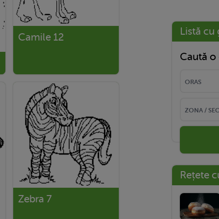
Listă cu 
Camile 12
Caută o 
Rețete c
Zebra 7