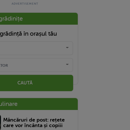
grădinițe
grădință în orașul tău
CAUTĂ
ulinare
Mâncăruri de post: rețete
care vor încânta și copiii