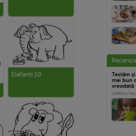
Recenzi
Elefanti 10
Testăm și
mai bun c
vreodată
GABRIELA PALA