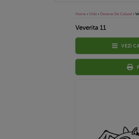
Home
›
Utile
›
Desene De Colorat
›
Ve
Veverita 11
Vezi c