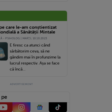
 pe care le-am conștientizat
ondială a Sănătății Mintale
 - PSIHOLOG | MARŢI, 10.10.2023
E firesc ca atunci când
sărbătorim ceva, să ne
gândim mai în profunzime la
lucrul respectiv. Așa se face
că încă...
 pe