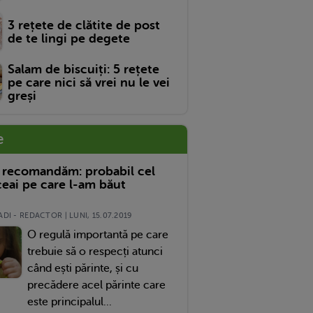
3 rețete de clătite de post
de te lingi pe degete
Salam de biscuiți: 5 rețete
pe care nici să vrei nu le vei
greși
e
 recomandăm: probabil cel
eai pe care l-am băut
DI - REDACTOR | LUNI, 15.07.2019
O regulă importantă pe care
trebuie să o respecți atunci
când ești părinte, și cu
precădere acel părinte care
este principalul...