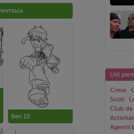
Printeaza
Util pen
Crese
G
Scoli
L
Club de 
Ben 10
Activitat
Agentii