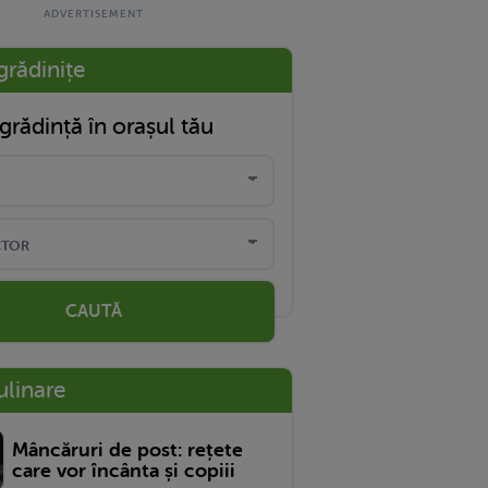
grădinițe
grădință în orașul tău
CAUTĂ
ulinare
Mâncăruri de post: rețete
care vor încânta și copiii