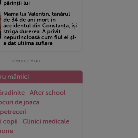
părinții lui
Mama lui Valentin, tânărul
de 34 de ani mort în
accidentul din Constanța, își
strigă durerea. A privit
neputincioasă cum fiul ei și-
a dat ultima suflare
tru mămici
radinite
After school
ocuri de joaca
petreceri
i copii
Clinici medicale
 bone