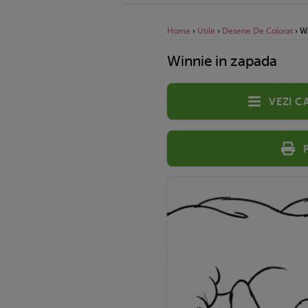
Home
›
Utile
›
Desene De Colorat
›
Wi
Winnie in zapada
Vezi c