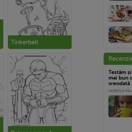
Tinkerbell
Recenzi
Testăm și
mai bun c
vreodată
GABRIELA PALA