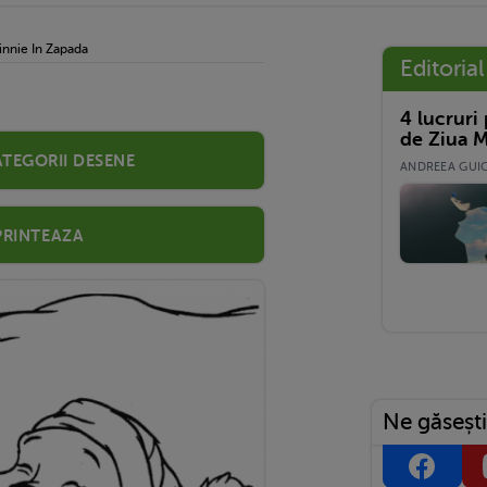
nnie In Zapada
Editorial
4 lucruri
de Ziua M
ategorii desene
ANDREEA GUICĂ
Printeaza
Ne găsești