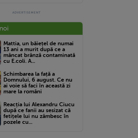
 noi
Mattia, un băiețel de numai
13 ani a murit după ce a
mâncat brânză contaminată
cu E.coli. A...
Schimbarea la față a
Domnului, 6 august. Ce nu
ai voie să faci în această zi
mare la români
Reacția lui Alexandru Ciucu
după ce fanii au sesizat că
fetițele lui nu zâmbesc în
pozele cu...