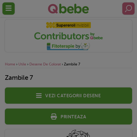
Home
›
Utile
›
Desene De Colorat
›
Zambile 7
Zambile 7
Vezi categorii desene
Printeaza