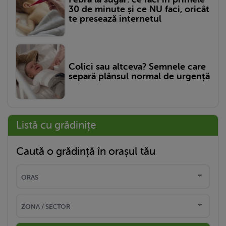
30 de minute și ce NU faci, oricât
te presează internetul
Colici sau altceva? Semnele care
separă plânsul normal de urgență
Listă cu grădinițe
Caută o grădință în orașul tău