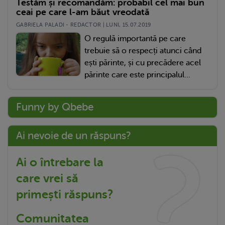
Testăm și recomandăm: probabil cel mai bun
ceai pe care l-am băut vreodată
GABRIELA PALADI - REDACTOR | LUNI, 15.07.2019
O regulă importantă pe care
trebuie să o respecți atunci când
ești părinte, și cu precădere acel
părinte care este principalul...
Funny by Qbebe
Ai nevoie de un răspuns?
Ai o întrebare la
care vrei să
primești răspuns?
Comunitatea