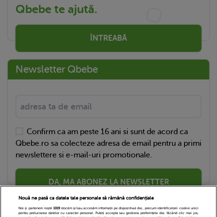
Qbebe te ajută.
ÎNTREABĂ
Newsletter Qbebe
Confirm ca am peste 16 ani si sunt de acord ca
Qbebe.ro sa colecteze adresa de email pentru a primi
newslettere si e-mail-uri promotionale.
DA, MA ABONEZ LA NEWSLETTER
Nouă ne pasă ca datele tale personale să rămână confidențiale
Noi și partenerii noștri
1019
stocăm și/sau accesăm informații pe dispozitivul dvs., precum identificatorii cookie unici
pentru prelucrarea datelor cu caracter personal. Puteți accepta sau gestiona preferințele dvs. făcând clic mai jos,