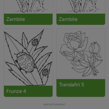
Zambile
Zambile
Trandafiri 5
Frunze 4