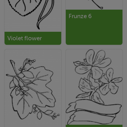
Frunze 6
Violet flower