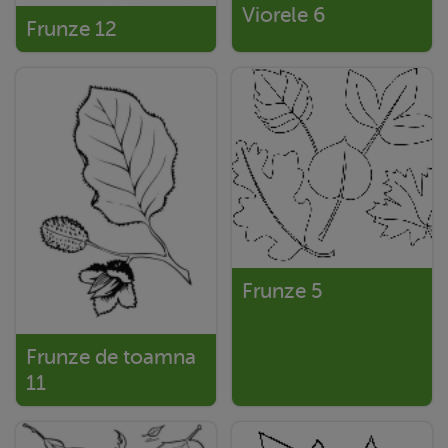
Viorele 6
Frunze 12
Frunze 5
Frunze de toamna
11