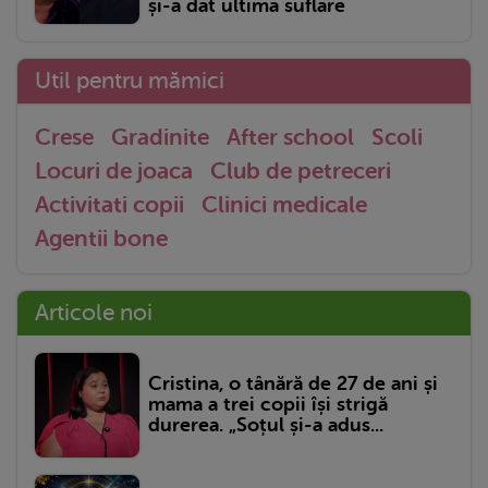
și-a dat ultima suflare
Util pentru mămici
Crese
Gradinite
After school
Scoli
Locuri de joaca
Club de petreceri
Activitati copii
Clinici medicale
Agentii bone
Articole noi
Cristina, o tânără de 27 de ani și
mama a trei copii își strigă
durerea. „Soțul și-a adus...