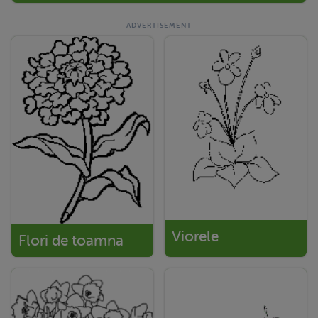
Viorele
Flori de toamna