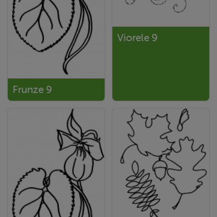
Viorele 9
Frunze 9