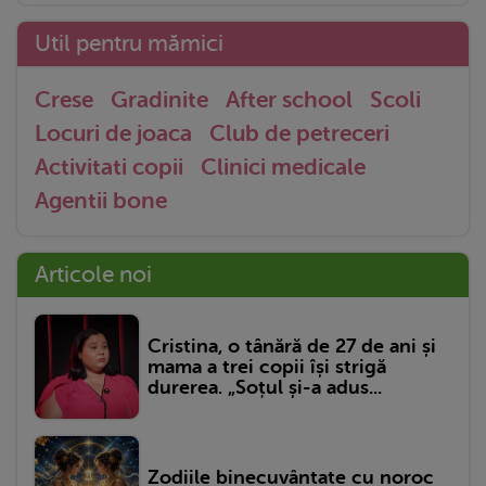
Util pentru mămici
Crese
Gradinite
After school
Scoli
Locuri de joaca
Club de petreceri
Activitati copii
Clinici medicale
Agentii bone
Articole noi
Cristina, o tânără de 27 de ani și
mama a trei copii își strigă
durerea. „Soțul și-a adus...
Zodiile binecuvântate cu noroc