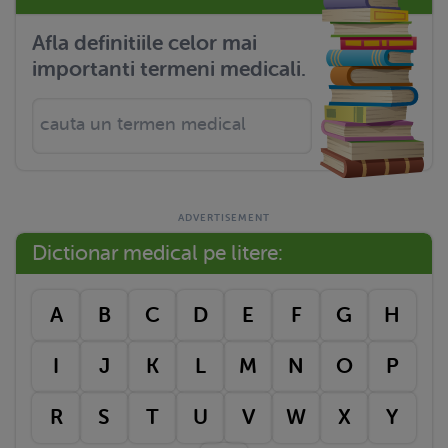
Afla definitiile celor mai
importanti termeni medicali.
Dictionar medical pe litere:
A
B
C
D
E
F
G
H
I
J
K
L
M
N
O
P
R
S
T
U
V
W
X
Y