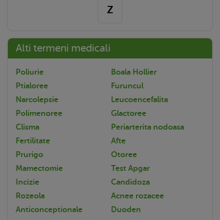
Z
Alti termeni medicali
Poliurie
Boala Hollier
Ptialoree
Furuncul
Narcolepsie
Leucoencefalita
Polimenoree
Glactoree
Clisma
Periarterita nodoasa
Fertilitate
Afte
Prurigo
Otoree
Mamectomie
Test Apgar
Incizie
Candidoza
Rozeola
Acnee rozacee
Anticonceptionale
Duoden