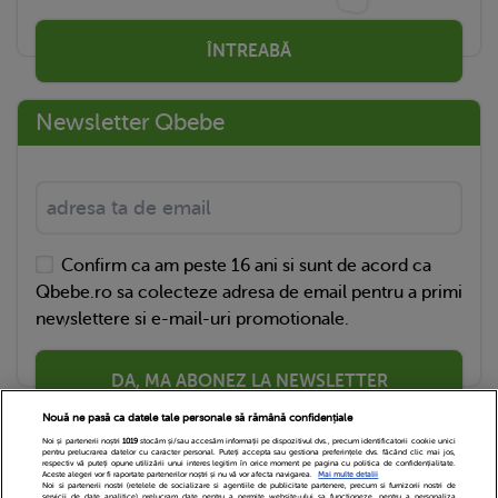
ÎNTREABĂ
Newsletter Qbebe
Confirm ca am peste 16 ani si sunt de acord ca
Qbebe.ro sa colecteze adresa de email pentru a primi
newslettere si e-mail-uri promotionale.
DA, MA ABONEZ LA NEWSLETTER
Nouă ne pasă ca datele tale personale să rămână confidențiale
Noi și partenerii noștri
1019
stocăm și/sau accesăm informații pe dispozitivul dvs., precum identificatorii cookie unici
pentru prelucrarea datelor cu caracter personal. Puteți accepta sau gestiona preferințele dvs. făcând clic mai jos,
respectiv vă puteți opune utilizării unui interes legitim în orice moment pe pagina cu politica de confidențialitate.
Aceste alegeri vor fi raportate partenerilor noștri și nu vă vor afecta navigarea.
Mai multe detalii
Noi si partenerii nostri (retelele de socializare si agentiile de publicitate partenere, precum si furnizorii nostri de
servicii de date analitice) prelucram date pentru a permite website-ului sa functioneze, pentru a personaliza