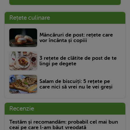
Rețete culinare
Mâncăruri de post: rețete care
vor încânta și copiii
3 rețete de clătite de post de te
lingi pe degete
Salam de biscuiți: 5 rețete pe
care nici să vrei nu le vei greși
Recenzie
Testăm și recomandăm: probabil cel mai bun
ceai pe care l-am băut vreodată