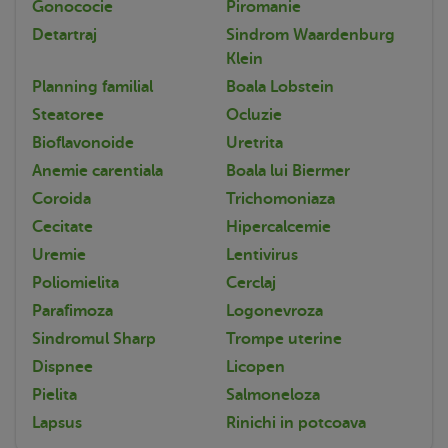
Gonococie
Piromanie
Detartraj
Sindrom Waardenburg
Klein
Planning familial
Boala Lobstein
Steatoree
Ocluzie
Bioflavonoide
Uretrita
Anemie carentiala
Boala lui Biermer
Coroida
Trichomoniaza
Cecitate
Hipercalcemie
Uremie
Lentivirus
Poliomielita
Cerclaj
Parafimoza
Logonevroza
Sindromul Sharp
Trompe uterine
Dispnee
Licopen
Pielita
Salmoneloza
Lapsus
Rinichi in potcoava