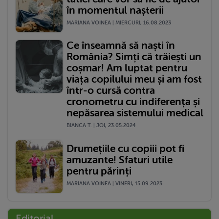
în momentul nașterii
MARIANA VOINEA | MIERCURI, 16.08.2023
Ce înseamnă să naști în
România? Simți că trăiești un
coșmar! Am luptat pentru
viața copilului meu și am fost
într-o cursă contra
cronometru cu indiferența și
nepăsarea sistemului medical
BIANCA T. | JOI, 23.05.2024
Drumețiile cu copiii pot fi
amuzante! Sfaturi utile
pentru părinți
MARIANA VOINEA | VINERI, 15.09.2023
Editorial