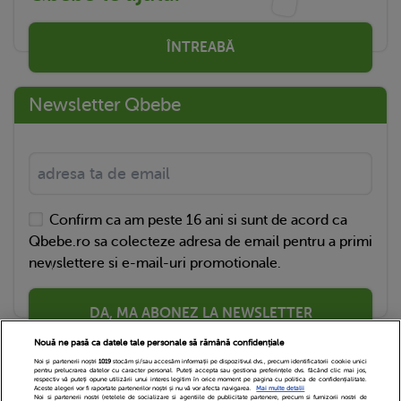
ÎNTREABĂ
Newsletter Qbebe
Confirm ca am peste 16 ani si sunt de acord ca
Qbebe.ro sa colecteze adresa de email pentru a primi
newslettere si e-mail-uri promotionale.
DA, MA ABONEZ LA NEWSLETTER
Nouă ne pasă ca datele tale personale să rămână confidențiale
Noi și partenerii noștri
1019
stocăm și/sau accesăm informații pe dispozitivul dvs., precum identificatorii cookie unici
pentru prelucrarea datelor cu caracter personal. Puteți accepta sau gestiona preferințele dvs. făcând clic mai jos,
respectiv vă puteți opune utilizării unui interes legitim în orice moment pe pagina cu politica de confidențialitate.
Aceste alegeri vor fi raportate partenerilor noștri și nu vă vor afecta navigarea.
Mai multe detalii
Noi si partenerii nostri (retelele de socializare si agentiile de publicitate partenere, precum si furnizorii nostri de