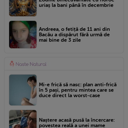
uriaș la bani până în decembrie
Andreea, o fetiță de 11 ani din
Bacău a dispărut fără urmă de
mai bine de 3 zile
Mi-e frică să nasc: plan anti-frică
în 5 pași, pentru mintea care se
duce direct la worst-case
Naștere acasă pusă la încercare:
povestea reală a unei mame