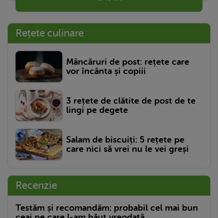
Rețete culinare
Mâncăruri de post: rețete care
vor încânta și copiii
3 rețete de clătite de post de te
lingi pe degete
Salam de biscuiți: 5 rețete pe
care nici să vrei nu le vei greși
Recenzie
Testăm și recomandăm: probabil cel mai bun
ceai pe care l-am băut vreodată