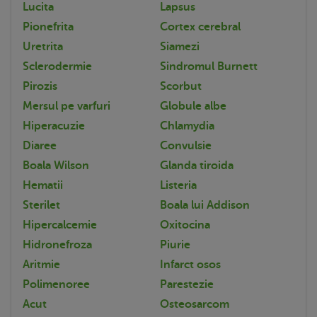
Lucita
Lapsus
Pionefrita
Cortex cerebral
Uretrita
Siamezi
Sclerodermie
Sindromul Burnett
Pirozis
Scorbut
Mersul pe varfuri
Globule albe
Hiperacuzie
Chlamydia
Diaree
Convulsie
Boala Wilson
Glanda tiroida
Hematii
Listeria
Sterilet
Boala lui Addison
Hipercalcemie
Oxitocina
Hidronefroza
Piurie
Aritmie
Infarct osos
Polimenoree
Parestezie
Acut
Osteosarcom