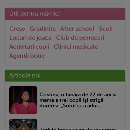
Util pentru mămici
Crese
Gradinite
After school
Scoli
Locuri de joaca
Club de petreceri
Activitati copii
Clinici medicale
Agentii bone
Articole noi
Cristina, o tânără de 27 de ani și
mama a trei copii își strigă
durerea. „Soțul și-a adus...
Zodiile binecuvântate cu noroc