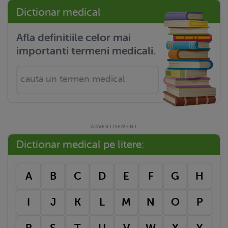
Dictionar medical
Afla definitiile celor mai
importanti termeni medicali.
Dictionar medical pe litere:
A
B
C
D
E
F
G
H
I
J
K
L
M
N
O
P
R
S
T
U
V
W
X
Y