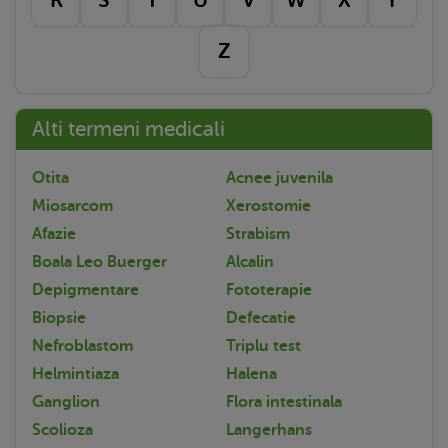
Z
Alti termeni medicali
Otita
Acnee juvenila
Miosarcom
Xerostomie
Afazie
Strabism
Boala Leo Buerger
Alcalin
Depigmentare
Fototerapie
Biopsie
Defecatie
Nefroblastom
Triplu test
Helmintiaza
Halena
Ganglion
Flora intestinala
Scolioza
Langerhans