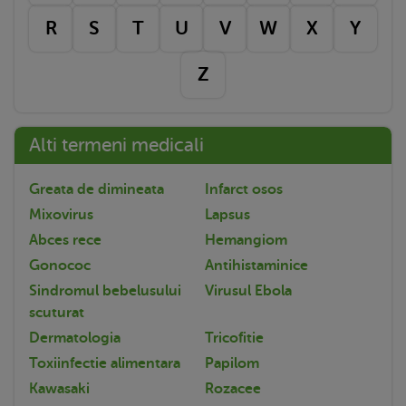
R
S
T
U
V
W
X
Y
Z
Alti termeni medicali
Greata de dimineata
Infarct osos
Mixovirus
Lapsus
Abces rece
Hemangiom
Gonococ
Antihistaminice
Sindromul bebelusului
Virusul Ebola
scuturat
Dermatologia
Tricofitie
Toxiinfectie alimentara
Papilom
Kawasaki
Rozacee