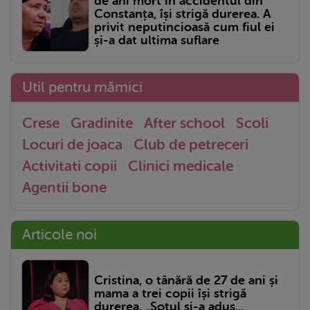
de ani mort în accidentul din
Constanța, își strigă durerea. A
privit neputincioasă cum fiul ei
și-a dat ultima suflare
Util pentru mămici
Crese
Gradinite
After school
Scoli
Locuri de joaca
Club de petreceri
Activitati copii
Clinici medicale
Agentii bone
Articole noi
Cristina, o tânără de 27 de ani și
mama a trei copii își strigă
durerea. „Soțul și-a adus...