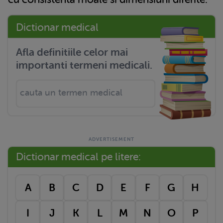
Dictionar medical
Afla definitiile celor mai
importanti termeni medicali.
Dictionar medical pe litere:
A
B
C
D
E
F
G
H
I
J
K
L
M
N
O
P