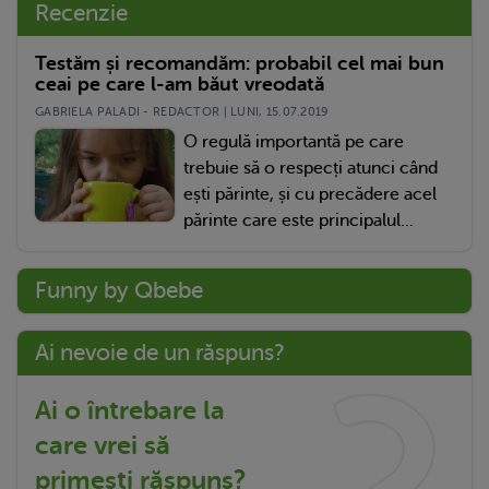
Recenzie
Testăm și recomandăm: probabil cel mai bun
ceai pe care l-am băut vreodată
GABRIELA PALADI - REDACTOR | LUNI, 15.07.2019
O regulă importantă pe care
trebuie să o respecți atunci când
ești părinte, și cu precădere acel
părinte care este principalul...
Funny by Qbebe
Ai nevoie de un răspuns?
Ai o întrebare la
care vrei să
primești răspuns?