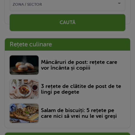
CAUTĂ
Rețete culinare
Mâncăruri de post: rețete care
vor încânta și copiii
3 rețete de clătite de post de te
lingi pe degete
Salam de biscuiți: 5 rețete pe
care nici să vrei nu le vei greși