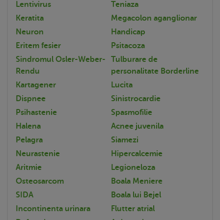
Lentivirus
Teniaza
Keratita
Megacolon aganglionar
Neuron
Handicap
Eritem fesier
Psitacoza
Sindromul Osler-Weber-
Tulburare de
Rendu
personalitate Borderline
Kartagener
Lucita
Dispnee
Sinistrocardie
Psihastenie
Spasmofilie
Halena
Acnee juvenila
Pelagra
Siamezi
Neurastenie
Hipercalcemie
Aritmie
Legioneloza
Osteosarcom
Boala Meniere
SIDA
Boala lui Bejel
Incontinenta urinara
Flutter atrial