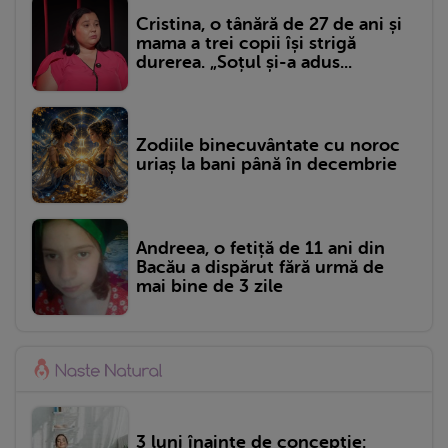
Cristina, o tânără de 27 de ani și
mama a trei copii își strigă
durerea. „Soțul și-a adus...
Zodiile binecuvântate cu noroc
uriaș la bani până în decembrie
Andreea, o fetiță de 11 ani din
Bacău a dispărut fără urmă de
mai bine de 3 zile
3 luni înainte de concepție: