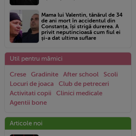
Mama lui Valentin, tânărul de 34
de ani mort în accidentul din
Constanța, își strigă durerea. A
privit neputincioasă cum fiul ei
și-a dat ultima suflare
Util pentru mămici
Crese
Gradinite
After school
Scoli
Locuri de joaca
Club de petreceri
Activitati copii
Clinici medicale
Agentii bone
Articole noi