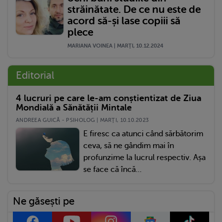
străinătate. De ce nu este de
acord să-și lase copiii să
plece
MARIANA VOINEA | MARŢI, 10.12.2024
Editorial
4 lucruri pe care le-am conștientizat de Ziua
Mondială a Sănătății Mintale
ANDREEA GUICĂ - PSIHOLOG | MARŢI, 10.10.2023
E firesc ca atunci când sărbătorim
ceva, să ne gândim mai în
profunzime la lucrul respectiv. Așa
se face că încă...
Ne găsești pe