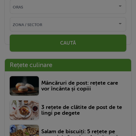
CAUTĂ
Rețete culinare
Mâncăruri de post: rețete care
vor încânta și copiii
3 rețete de clătite de post de te
lingi pe degete
Salam de biscuiți: 5 rețete pe