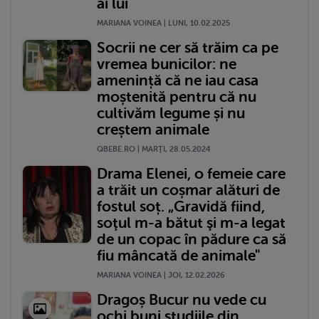
ai lui
MARIANA VOINEA | LUNI, 10.02.2025
Socrii ne cer să trăim ca pe
vremea bunicilor: ne
amenință că ne iau casa
moștenită pentru că nu
cultivăm legume și nu
creștem animale
QBEBE.RO | MARŢI, 28.05.2024
Drama Elenei, o femeie care
a trăit un coșmar alături de
fostul soț. „Gravidă fiind,
soţul m-a bătut şi m-a legat
de un copac în pădure ca să
fiu mâncată de animale"
MARIANA VOINEA | JOI, 12.02.2026
Dragoș Bucur nu vede cu
ochi buni studiile din