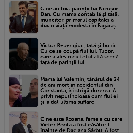
Cine au fost părinții lui Nicușor
Dan. Cu mama contabilă și tatăl
muncitor, primarul capitalei a
dus o viață modestă în Făgăraș
Victor Rebengiuc, tată și bunic.
Cu ce se ocupă fiul lui, Tudor,
care a ales o cu totul altă scenă
față de părinții lui
Mama lui Valentin, tânărul de 34
de ani mort în accidentul din
Constanța, își strigă durerea. A
privit neputincioasă cum fiul ei
și-a dat ultima suflare
Cine este Roxana, femeia cu care
Victor Ponta a fost căsătorit
înainte de Daciana Sârbu. A fost