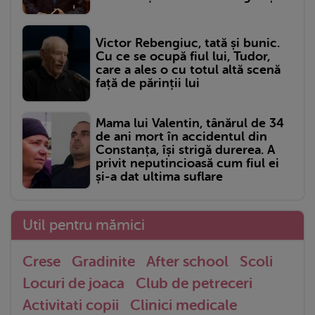
Victor Rebengiuc, tată și bunic.
Cu ce se ocupă fiul lui, Tudor,
care a ales o cu totul altă scenă
față de părinții lui
Mama lui Valentin, tânărul de 34
de ani mort în accidentul din
Constanța, își strigă durerea. A
privit neputincioasă cum fiul ei
și-a dat ultima suflare
Util pentru mămici
Crese
Gradinite
After school
Scoli
Locuri de joaca
Club de petreceri
Activitati copii
Clinici medicale