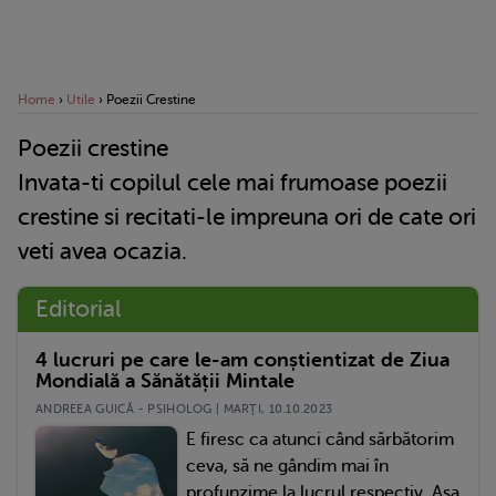
Home
›
Utile
›
Poezii Crestine
Poezii crestine
Invata-ti copilul cele mai frumoase poezii
crestine si recitati-le impreuna ori de cate ori
veti avea ocazia.
Editorial
4 lucruri pe care le-am conștientizat de Ziua
Mondială a Sănătății Mintale
ANDREEA GUICĂ - PSIHOLOG | MARŢI, 10.10.2023
E firesc ca atunci când sărbătorim
ceva, să ne gândim mai în
profunzime la lucrul respectiv. Așa