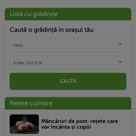
Listă cu grădinițe
Caută o grădință în orașul tău
CAUTĂ
Rețete culinare
Mâncăruri de post: rețete care
vor încânta și copiii