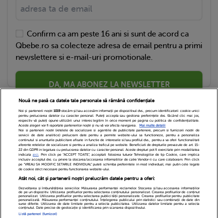
Confirm ca am peste 16 ani si sunt de acord ca
Qbebe.ro sa colecteze adresa de email pentru a primi
newslettere si e-mail-uri promotionale.
DA, MA ABONEZ LA NEWSLETTER
Nouă ne pasă ca datele tale personale să rămână confidențiale
Noi și partenerii noștri
1019
stocăm și/sau accesăm informații pe dispozitivul dvs., precum identificatorii cookie unici
pentru prelucrarea datelor cu caracter personal. Puteți accepta sau gestiona preferințele dvs. făcând clic mai jos,
respectiv vă puteți opune utilizării unui interes legitim în orice moment pe pagina cu politica de confidențialitate.
Aceste alegeri vor fi raportate partenerilor noștri și nu vă vor afecta navigarea.
Mai multe detalii
Noi si partenerii nostri (retelele de socializare si agentiile de publicitate partenere, precum si furnizorii nostri de
servicii de date analitice) prelucram date pentru a permite website-ului sa functioneze, pentru a personaliza
continutul si anunturile publicitare afisate in functie de interesele si/sau profilul dvs., pentru a va oferi functionalitati
aferente retelelor de socializare si pentru a analiza traficul pe website. Beneficiati de drepturile prevazute de art. 15-
22 din GDPR in legatura cu prelucrarea datelor cu caracter personal. Aceste drepturi pot fi exercitate prin modalitatea
indicata
aici
. Prin click pe “ACCEPT TOATE”, acceptati folosirea tuturor Tehnologiilor de tip Cookie, care implica
inclusiv acceptul dvs. cu privire la stocarea/accesarea informatiilor de catre Vendor-ii cu care colaboram. Prin click
Echipa Editoriala
Newsletter
Contact
pe “VREAU SA MODIFIC SETARILE INDIVIDUAL” puteti schimba preferintele in mod individual, mai putin cele legate
de cookie strict necesare pentru functionarea website-ului.
Atât noi, cât și partenerii noștri prelucrăm datele pentru a oferi:
Cariere
Cookies
Politica de confidentialitate
Dezvoltarea și îmbunătățirea serviciilor. Măsurarea performanței reclamelor. Stocarea și/sau accesarea informațiilor
de pe un dispozitiv. Utilizarea profilurilor pentru selectarea conținutului personalizat. Crearea profilurilor de conținut
DivaHair Cosmetics
Despre noi
personalizat. Utilizarea profilurilor pentru selectarea publicității personalizate. Crearea profilurilor pentru publicitate
personalizată. Măsurarea performanței conținutului. Înțelegerea publicului prin statistici sau combinații de date din
surse diferite. Utilizarea de date limitate pentru a selecta publicitatea. Utilizarea datelor limitate pentru a selecta
conținutul. Date precise de geolocație și identificarea prin scanarea dispozitivului.
Termeni si conditii
Setari Cookies
Listă parteneri (furnizori)