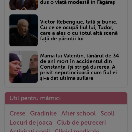
dus o viață modestă în Făgăraș
Victor Rebengiuc, tată și bunic.
Cu ce se ocupă fiul lui, Tudor,
care a ales o cu totul altă scenă
față de părinții lui
Mama lui Valentin, tânărul de 34
de ani mort în accidentul din
Constanța, își strigă durerea. A
privit neputincioasă cum fiul ei
și-a dat ultima suflare
Util pentru mămici
Crese
Gradinite
After school
Scoli
Locuri de joaca
Club de petreceri
Activitati copii
Clinici medicale