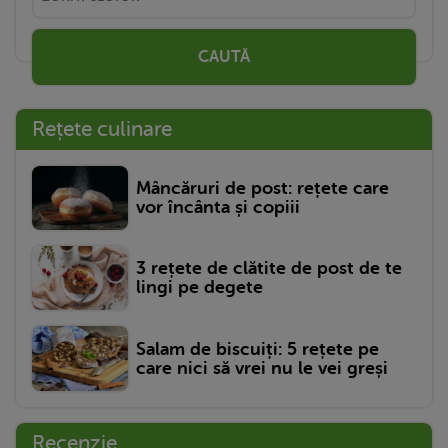
CAUTĂ
Rețete culinare
Mâncăruri de post: rețete care
vor încânta și copiii
3 rețete de clătite de post de te
lingi pe degete
Salam de biscuiți: 5 rețete pe
care nici să vrei nu le vei greși
Recenzie