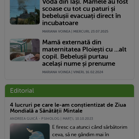
Vodă din Iași. Mamele au fost
scoase cu tot cu paturi și
bebelușii evacuați direct în
incubatoare
MARIANA VOINEA | MIERCURI, 23.07.2025
Mamă externată din
maternitatea Ploiești cu ...alt
copil. Bebelușii purtau
același nume și prenume
MARIANA VOINEA | VINERI, 16.02.2024
Editorial
4 lucruri pe care le-am conștientizat de Ziua
Mondială a Sănătății Mintale
ANDREEA GUICĂ - PSIHOLOG | MARŢI, 10.10.2023
E firesc ca atunci când sărbătorim
ceva, să ne gândim mai în