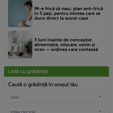
Mi-e frică să nasc: plan anti-frică
în 5 pași, pentru mintea care se
duce direct la worst-case
3 luni înainte de concepție:
alimentație, mișcare, somn și
stres — ordinea care contează
Listă cu grădinițe
Caută o grădință în orașul tău