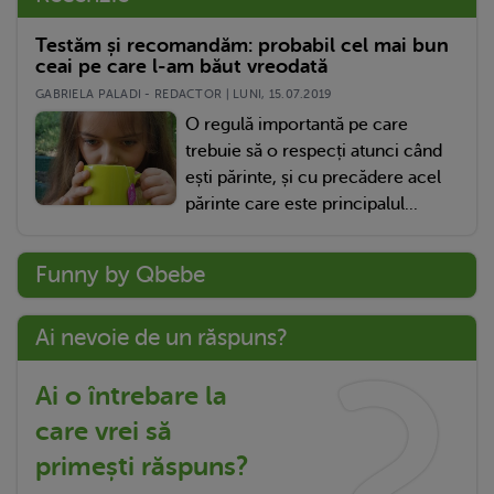
Testăm și recomandăm: probabil cel mai bun
ceai pe care l-am băut vreodată
GABRIELA PALADI - REDACTOR | LUNI, 15.07.2019
O regulă importantă pe care
trebuie să o respecți atunci când
ești părinte, și cu precădere acel
părinte care este principalul...
Funny by Qbebe
Ai nevoie de un răspuns?
Ai o întrebare la
care vrei să
primești răspuns?