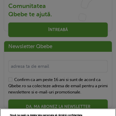
Comunitatea
Qbebe te ajută.
ÎNTREABĂ
Newsletter Qbebe
Confirm ca am peste 16 ani si sunt de acord ca
Qbebe.ro sa colecteze adresa de email pentru a primi
newslettere si e-mail-uri promotionale.
DA, MA ABONEZ LA NEWSLETTER
Nouă ne pasă ca datele tale personale să rămână confidențiale