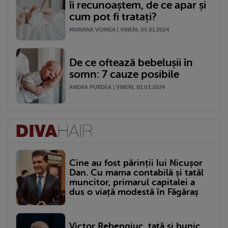
îi recunoaștem, de ce apar și
cum pot fi tratați?
MARIANA VOINEA | VINERI, 05.01.2024
De ce oftează bebelușii în
somn: 7 cauze posibile
ANDRA PURDEA | VINERI, 01.03.2024
Cine au fost părinții lui Nicușor
Dan. Cu mama contabilă și tatăl
muncitor, primarul capitalei a
dus o viață modestă în Făgăraș
Victor Rebengiuc, tată și bunic.