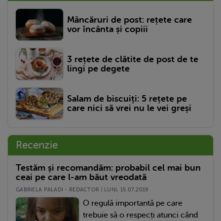
Mâncăruri de post: rețete care
vor încânta și copiii
3 rețete de clătite de post de te
lingi pe degete
Salam de biscuiți: 5 rețete pe
care nici să vrei nu le vei greși
Recenzie
Testăm și recomandăm: probabil cel mai bun
ceai pe care l-am băut vreodată
GABRIELA PALADI - REDACTOR | LUNI, 15.07.2019
O regulă importantă pe care
trebuie să o respecți atunci când