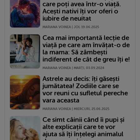
care poți avea într-o viață.
Acești nativi îți vor oferi o
iubire de neuitat
MARIANA VOINEA | JOI, 19.06.2025
Cea mai importantă lecție de
viață pe care am învățat-o de
la mama: Să zâmbești
indiferent de cât de greu îți e!
MARIANA VOINEA | MARŢI, 03.09.2024
Astrele au decis: îți găsești
jumătatea! Zodiile care se
vor reuni cu sufletul pereche
vara aceasta
MARIANA VOINEA | MIERCURI, 25.06.2025
Ce simt câinii când îi pupi și
alte explicații care te vor
ajuta să îți înțelegi animalul