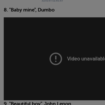
8. "Baby mine", Dumbo
9. "Beautiful boy", John Lenon