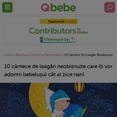
Home
›
Bebelusul
›
Ingrijirea Bebelusului
›
10 Cântece De Leagăn Neobișnuite Car
10 cântece de leagăn neobișnuite care îți vor
adormi bebelușul cât ai zice nani