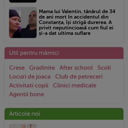
Mama lui Valentin, tânărul de 34
de ani mort în accidentul din
Constanța, își strigă durerea. A
privit neputincioasă cum fiul ei
și-a dat ultima suflare
Util pentru mămici
Crese
Gradinite
After school
Scoli
Locuri de joaca
Club de petreceri
Activitati copii
Clinici medicale
Agentii bone
Articole noi