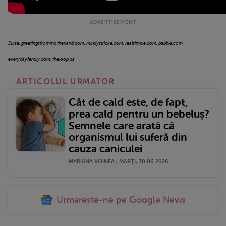
Surse: greetingsfrommotherland.com, mindystricke.com, realsimple.com, babble.com,
everydayfamily.com, theloop.ca.
ARTICOLUL URMATOR
Cât de cald este, de fapt,
prea cald pentru un bebeluș?
Semnele care arată că
organismul lui suferă din
cauza caniculei
MARIANA VOINEA | MARŢI, 30.06.2026
Urmareste-ne pe Google News