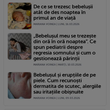
De ce se trezesc bebelușii
atât de des noaptea în
primul an de viață
MARIANA VOINEA | LUNI, 16.03.2026
„Bebelușul meu se trezește
din oră în oră noaptea”. Ce
spun pediatrii despre
regresia somnului și cum o
gestionează părinții
MARIANA VOINEA | MARŢI, 10.03.2026
Bebelușul și erupțiile de pe
piele. Cum recunoști
dermatita de scutec, alergiile
sau iritațiile obișnuite
MARIANA VOINEA | LUNI, 09.03.2026