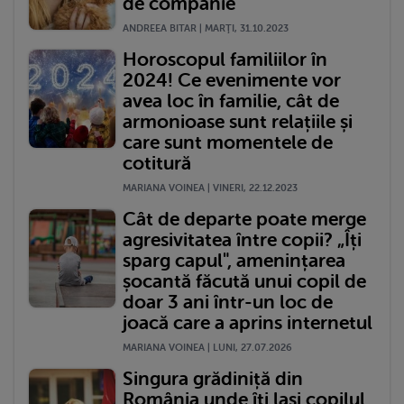
de companie
ANDREEA BITAR | MARŢI, 31.10.2023
Horoscopul familiilor în
2024! Ce evenimente vor
avea loc în familie, cât de
armonioase sunt relațiile și
care sunt momentele de
cotitură
MARIANA VOINEA | VINERI, 22.12.2023
Cât de departe poate merge
agresivitatea între copii? „Îți
sparg capul", amenințarea
șocantă făcută unui copil de
doar 3 ani într-un loc de
joacă care a aprins internetul
MARIANA VOINEA | LUNI, 27.07.2026
Singura grădiniță din
România unde îți lași copilul