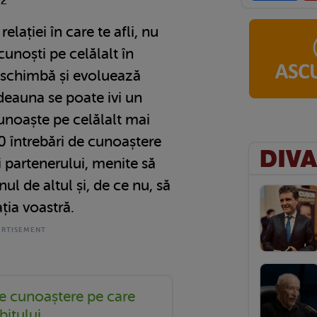
22
elației în care te afli, nu
 cunoști pe celălalt în
e schimbă și evoluează
deauna se poate ivi un
cunoaște pe celălalt mai
0 întrebări de cunoaștere
i partenerului, menite să
ul de altul și, de ce nu, să
ția voastră.
de cunoaștere pe care
ubitului