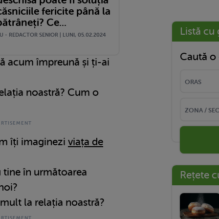
deschisă poate fi soluția
ăsniciile fericite până la
ătrâneți? Ce...
Listă cu 
 - REDACTOR SENIOR | LUNI, 05.02.2024
Caută o 
ă acum împreună și ți-ai
 relația noastră? Cum o
um îți imaginezi
viața de
u tine în următoarea
Rețete c
noi?
 mult la relația noastră?