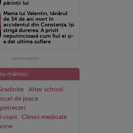
părinții lui
Mama lui Valentin, tânărul
de 34 de ani mort în
accidentul din Constanța, își
strigă durerea. A privit
neputincioasă cum fiul ei și-
a dat ultima suflare
tru mămici
radinite
After school
ocuri de joaca
petreceri
i copii
Clinici medicale
 bone