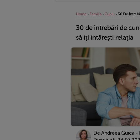
Home
›
Familia
›
Cuplu
›
30 De Întrebă
30 de întrebări de cun
să îți întărești relația
De
Andreea Guica -