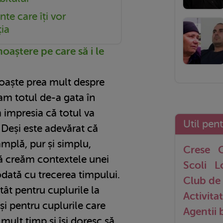
nte care îți vor
ia
oaștere pe care să i le
oaște prea mult despre
am totul de-a gata în
 impresia că totul va
Util pen
 Deși este adevărat că
âmplă, pur și simplu,
Crese
G
ă creăm contextele unei
Scoli
L
 odată cu trecerea timpului.
Club de 
tât pentru cuplurile la
Activitat
 și pentru cuplurile care
Agentii
ult timp și își doresc să