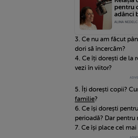
Relația 
pentru c
adânci b
ALINA NEDELCU
3. Ce nu am făcut pân
dori să încercăm?
4. Ce îți dorești de la
vezi în viitor?
5. Îți dorești copii? C
familie
?
6. Ce își dorești pentr
perioadă? Dar pentru 
7. Ce își place cel mai