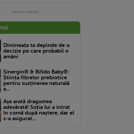
 noi
Dimineața ta depinde de o
decizie pe care probabil o
amâni
Sinergin® & Bifido Baby®:
Știința fibrelor prebiotice
pentru susținerea naturală
a...
Așa arată dragostea
adevărată! Soția lui a intrat
în comă după naștere, dar el
s-a asigurat...