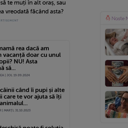
să te muți în alt oraș, sau
dea vreodată făcând asta?
mamă rea dacă am
în vacanță doar cu unul
opii? NU! Asta
 să...
A | JOI, 19.09.2024
câinii când îi pupi și alte
i care te vor ajuta să îți
 animalul...
 | MARŢI, 31.10.2023