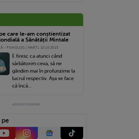
 pe care le-am conștientizat
ondială a Sănătății Mintale
 - PSIHOLOG | MARŢI, 10.10.2023
E firesc ca atunci când
sărbătorim ceva, să ne
gândim mai în profunzime la
lucrul respectiv. Așa se face
că încă...
 pe