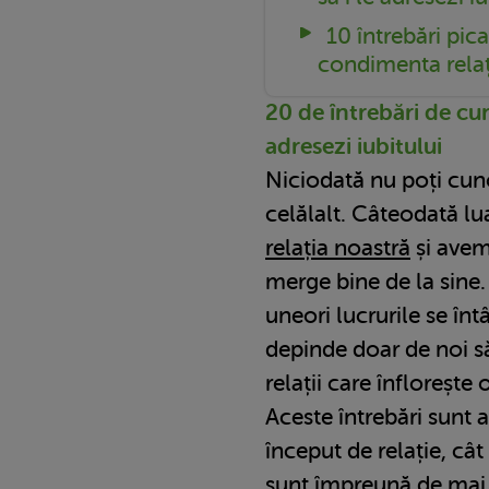
10 întrebări pica
condimenta relaț
20 de întrebări de cun
adresezi iubitului
Niciodată nu poți cun
celălalt. Câteodată lu
relația noastră
și avem
merge bine de la sine.
uneori lucrurile se înt
depinde doar de noi s
relații care înflorește
Aceste întrebări sunt a
început de relație, cât
sunt împreună de mai m