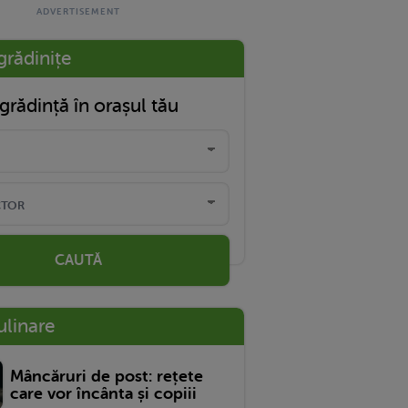
grădinițe
grădință în orașul tău
CAUTĂ
ulinare
Mâncăruri de post: rețete
care vor încânta și copiii