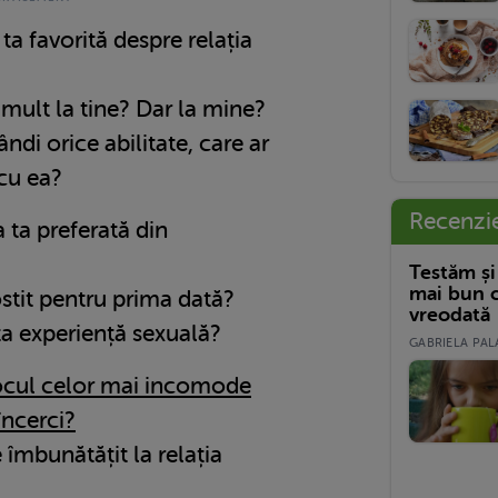
ta favorită despre relația
 mult la tine? Dar la mine?
ndi orice abilitate, care ar
 cu ea?
Recenzi
 ta preferată din
Testăm și
mai bun c
stit pentru prima dată?
vreodată
ta experiență sexuală?
GABRIELA PALA
cul celor mai incomode
 încerci?
 îmbunătățit la relația