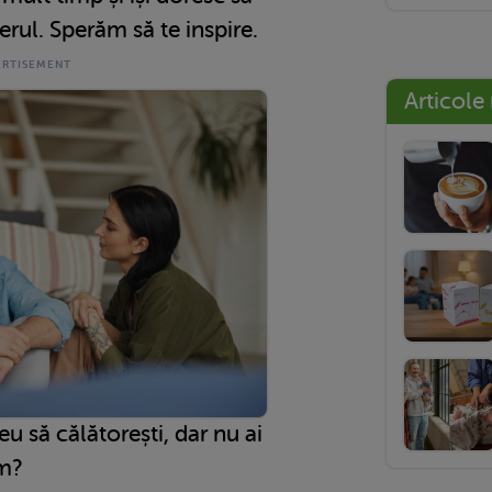
erul. Sperăm să te inspire.
Articole
eu să călătorești, dar nu ai
um?