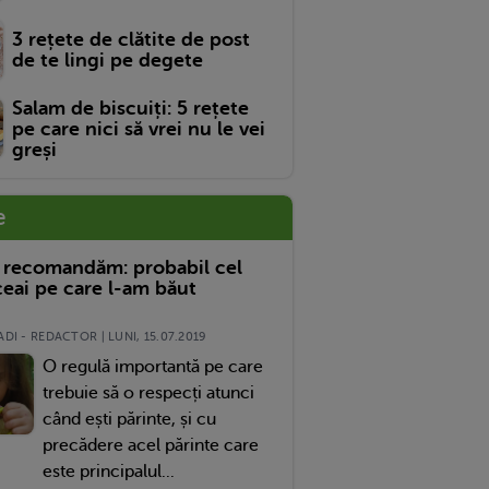
3 rețete de clătite de post
de te lingi pe degete
Salam de biscuiți: 5 rețete
pe care nici să vrei nu le vei
greși
e
 recomandăm: probabil cel
eai pe care l-am băut
DI - REDACTOR | LUNI, 15.07.2019
O regulă importantă pe care
trebuie să o respecți atunci
când ești părinte, și cu
precădere acel părinte care
este principalul...