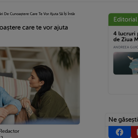
ri De Cunoaștere Care Te Vor Ajuta Să Îți Întărești Relația
Editorial
oaștere care te vor ajuta
4 lucruri
de Ziua M
ANDREEA GUICĂ
Ne găsești
 Redactor