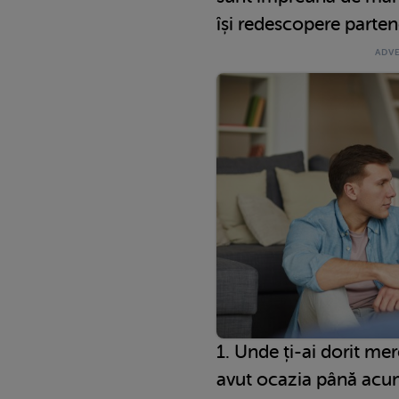
își redescopere parten
1. Unde ți-ai dorit mer
avut ocazia până ac