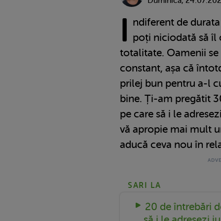
Duminică, 24.07.20
I
ndiferent de durata r
poți niciodată să îl
totalitate. Oamenii s
constant, așa că întot
prilej bun pentru a-l 
bine. Ți-am pregătit 3
pe care să i le adresez
vă apropie mai mult un
aducă ceva nou în rela
SARI LA
20 de întrebări 
să i le adresezi i