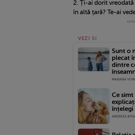
2. Ți-ai dorit vreodată 
în altă țară? Te-ai ve
VEZI SI
Sunt o 
plecat 
dintre c
înseamnă
MARIANA VOINE
Ce simt 
explicați
înțelegi
ANDREEA BITAR