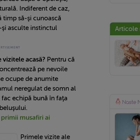
urală. Indiferent de caz,
bă timp să-şi cunoască
-şi asculte instinctul
Articole
 vizitele acasă?
Pentru că
concentrează pe nevoile
 se ocupe de anumite
ramul neregulat de somn al
 fac echipă bună în faţa
beluşului.
primii musafiri ai
Primele vizite ale