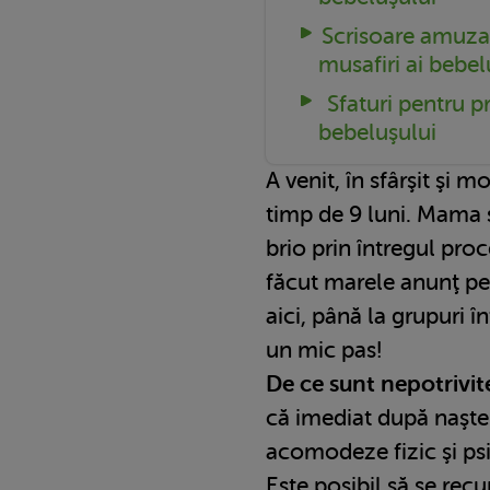
Scrisoare amuzan
musafiri ai bebel
Sfaturi pentru pri
bebeluşului
A venit, în sfârşit şi
timp de 9 luni. Mama ş
brio prin întregul proce
făcut marele anunţ pen
aici, până la grupuri î
un mic pas!
De ce sunt nepotrivite 
că imediat după naşte
acomodeze fizic şi psi
Este posibil să se rec