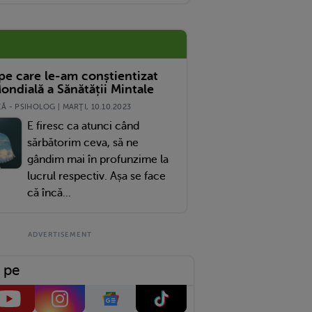
 pe care le-am conștientizat
ondială a Sănătății Mintale
 - PSIHOLOG | MARŢI, 10.10.2023
E firesc ca atunci când
sărbătorim ceva, să ne
gândim mai în profunzime la
lucrul respectiv. Așa se face
că încă...
 pe