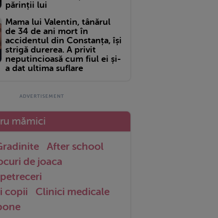
părinții lui
Mama lui Valentin, tânărul
de 34 de ani mort în
accidentul din Constanța, își
strigă durerea. A privit
neputincioasă cum fiul ei și-
a dat ultima suflare
tru mămici
radinite
After school
ocuri de joaca
petreceri
i copii
Clinici medicale
 bone