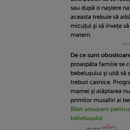
sau după o naştere nat
aceasta trebuie să ai
micuţul şi să înveţe să
matern.
De ce sunt obositoare
proaspăta familie se 
bebeluşului şi uită să
treburi casnice. Prog
mamei şi alăptarea nu
primilor musafiri ai be
Bilet amuzant pentru 
bebeluşului