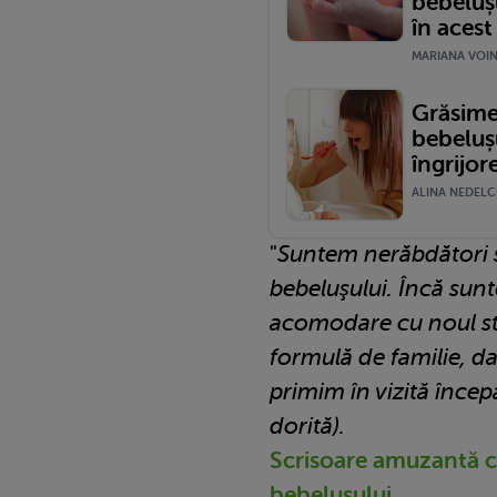
bebelușu
în acest
MARIANA VOINE
Grăsime
bebelușu
îngrijor
ALINA NEDELCU
"
Suntem nerăbdători 
bebeluşului. Încă sunt
acomodare cu noul sti
formulă de familie, da
primim în vizită începâ
dorită).
Scrisoare amuzantă că
bebeluşului