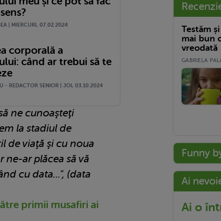
lui meu și ce pot să fac
Recenzi
 sens?
A | MIERCURI, 07.02.2024
Testăm și
mai bun c
vreodată
a corporală a
lui: când ar trebui să te
GABRIELA PALA
eze
 - REDACTOR SENIOR | JOI, 03.10.2024
să ne cunoaşteţi
em la stadiul de
l de viaţă şi cu noua
Funny b
r ne-ar plăcea să vă
nd cu data...", (data
Ai nevoi
tre primii musafiri ai
Ai o în