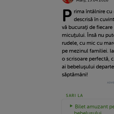
Marţi, 19.04.2016
P
rima întâlnire cu
descrisă în cuvint
vă bucuraţi de fiecare 
micuţului. Însă nu put
rudele, cu mic cu mar
pe mezinul familiei. I
o scrisoare perfectă, c
ai bebeluşului departe
săptămâni!
SARI LA
Bilet amuzant pe
bebeluşului