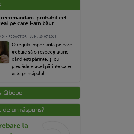
e
 recomandăm: probabil cel
eai pe care l-am băut
DI - REDACTOR | LUNI, 15.07.2019
O regulă importantă pe care
trebuie să o respecți atunci
când ești părinte, și cu
precădere acel părinte care
este principalul...
y Qbebe
e de un răspuns?
trebare la