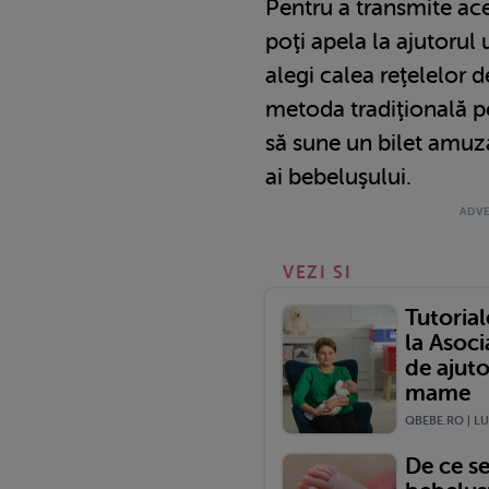
Pentru a transmite ace
poţi apela la ajutorul
alegi calea reţelelor d
metoda tradiţională pe
să sune un bilet amuza
ai bebeluşului.
VEZI SI
Tutorial
la Asoc
de ajuto
mame
QBEBE.RO | LU
De ce s