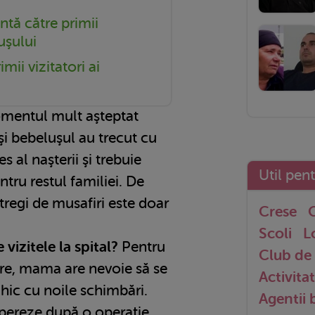
tă către primii
uşului
mii vizitatori ai
 momentul mult aşteptat
i bebeluşul au trecut cu
s al naşterii şi trebuie
Util pen
tru restul familiei. De
ntregi de musafiri este doar
Crese
G
Scoli
L
vizitele la spital?
Pentru
Club de 
re, mama are nevoie să se
Activitat
hic cu noile schimbări.
Agentii
upereze după o operaţie,