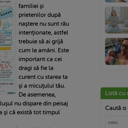
familiei şi
prietenilor după
naştere nu sunt rău
intenţionate, astfel
trebuie să ai grijă
cum le amâni. Este
important ca cei
dragi să fie la
curent cu starea ta
şi a micuţului tău.
Listă cu 
De asemenea,
luşul nu dispare din peisaj
Caută o 
 şi că există tot timpul
.