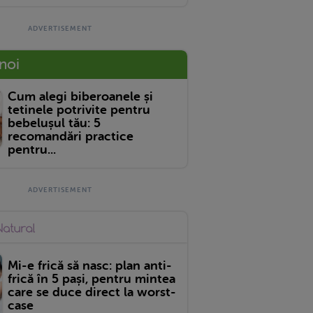
 noi
Cum alegi biberoanele și
tetinele potrivite pentru
bebelușul tău: 5
recomandări practice
pentru...
Mi-e frică să nasc: plan anti-
frică în 5 pași, pentru mintea
care se duce direct la worst-
case