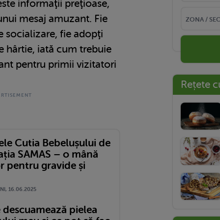
ste informaţii preţioase,
 unui mesaj amuzant. Fie
e socializare, fie adopţi
 hârtie, iată cum trebuie
nt pentru primii vizitatori
Rețete c
ele Cutia Bebelușului de
iația SAMAS – o mână
r pentru gravide și
NI, 16.06.2025
e descuamează pielea