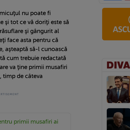
 micuţul nu poate fi
e şi tot ce vă doriţi este să
răsuflare şi gângurit al
eţi face asta pentru că
e, aşteaptă să-l cunoască
ată cum trebuie redactată
are va ţine primii musafiri
, timp de câteva
ntru primii musafiri ai