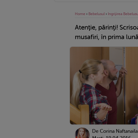
Home
›
Bebelusul
›
Ingrijirea Bebelusu
Atenţie, părinţi! Scris
musafiri, în prima lun
De
Corina Naftanaila