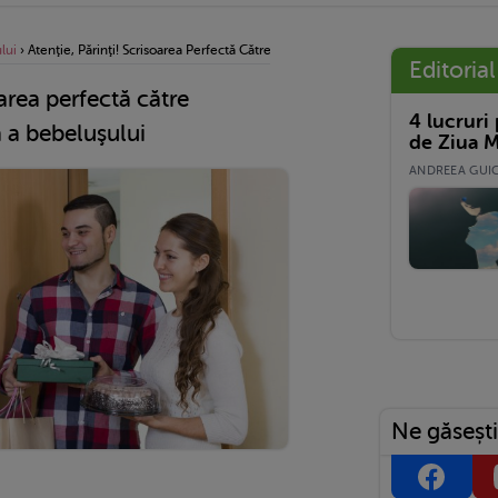
lui
›
Atenţie, Părinţi! Scrisoarea Perfectă Către Musafiri, În Prima Lună A Bebeluşului
Editorial
oarea perfectă către
4 lucruri
ă a bebeluşului
de Ziua M
ANDREEA GUICĂ
Ne găsești