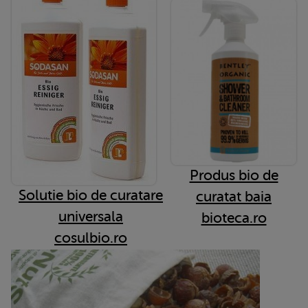
Produs bio de
Solutie bio de curatare
curatat baia
universala
bioteca.ro
cosulbio.ro