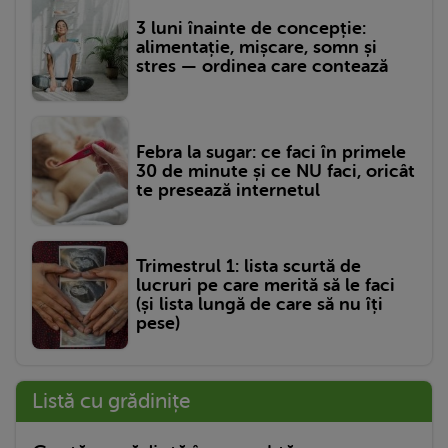
3 luni înainte de concepție:
alimentație, mișcare, somn și
stres — ordinea care contează
Febra la sugar: ce faci în primele
30 de minute și ce NU faci, oricât
te presează internetul
Trimestrul 1: lista scurtă de
lucruri pe care merită să le faci
(și lista lungă de care să nu îți
pese)
Listă cu grădinițe