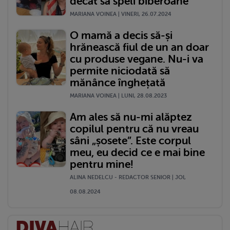
decât să speli biberoane"
MARIANA VOINEA | VINERI, 26.07.2024
O mamă a decis să-și
hrănească fiul de un an doar
cu produse vegane. Nu-i va
permite niciodată să
mănânce înghețată
MARIANA VOINEA | LUNI, 28.08.2023
Am ales să nu-mi alăptez
copilul pentru că nu vreau
sâni „șosete”. Este corpul
meu, eu decid ce e mai bine
pentru mine!
ALINA NEDELCU - REDACTOR SENIOR | JOI,
08.08.2024