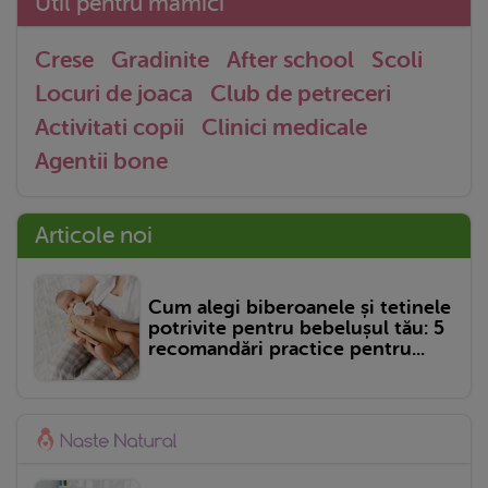
Util pentru mămici
Crese
Gradinite
After school
Scoli
Locuri de joaca
Club de petreceri
Activitati copii
Clinici medicale
Agentii bone
Articole noi
Cum alegi biberoanele și tetinele
potrivite pentru bebelușul tău: 5
recomandări practice pentru...