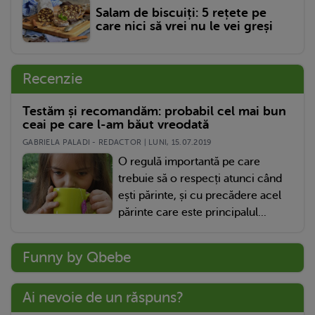
Salam de biscuiți: 5 rețete pe
care nici să vrei nu le vei greși
Recenzie
Testăm și recomandăm: probabil cel mai bun
ceai pe care l-am băut vreodată
GABRIELA PALADI - REDACTOR | LUNI, 15.07.2019
O regulă importantă pe care
trebuie să o respecți atunci când
ești părinte, și cu precădere acel
părinte care este principalul...
Funny by Qbebe
Ai nevoie de un răspuns?