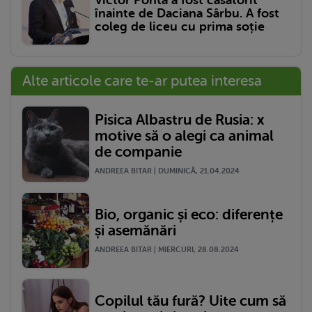
Victor Ponta a fost căsătorit
înainte de Daciana Sârbu. A fost
coleg de liceu cu prima soție
Alte articole care te-ar putea interesa
Pisica Albastru de Rusia: x
motive să o alegi ca animal
de companie
ANDREEA BITAR | DUMINICĂ, 21.04.2024
Bio, organic și eco: diferențe
și asemănări
ANDREEA BITAR | MIERCURI, 28.08.2024
Copilul tău fură? Uite cum să