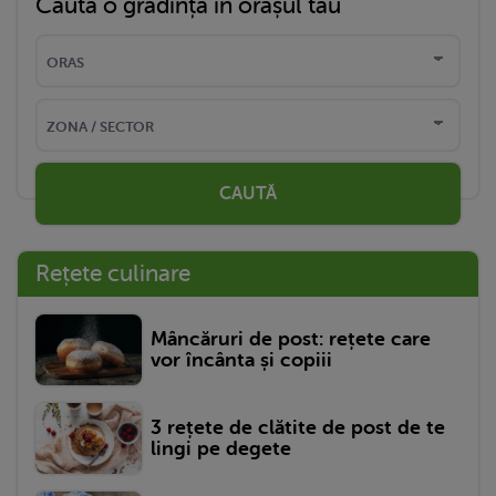
Caută o grădință în orașul tău
CAUTĂ
Rețete culinare
Mâncăruri de post: rețete care
vor încânta și copiii
3 rețete de clătite de post de te
lingi pe degete