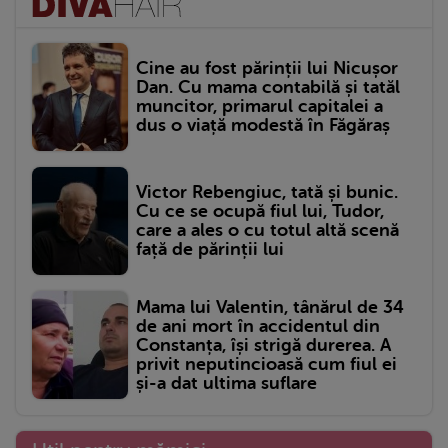
Cine au fost părinții lui Nicușor
Dan. Cu mama contabilă și tatăl
muncitor, primarul capitalei a
dus o viață modestă în Făgăraș
Victor Rebengiuc, tată și bunic.
Cu ce se ocupă fiul lui, Tudor,
care a ales o cu totul altă scenă
față de părinții lui
Mama lui Valentin, tânărul de 34
de ani mort în accidentul din
Constanța, își strigă durerea. A
privit neputincioasă cum fiul ei
și-a dat ultima suflare